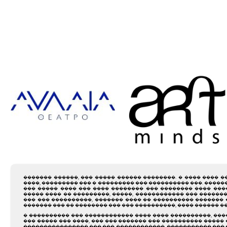
������� ������, ��� ����� ������ ��������. � ���� ���� �
����, ��������� ��� � ��������� ��� ���������� ���. �����
��� ����� ���� ��� ���� �������� ��� �������� ���� ��
����� ���� �� ���������, �����, ������������ ��� ������
��� ��� ����������, ������� ���� �� ���������� �������
������� ��� �� �������� ��� ��� ����������, ���� ������ �
� ���������� ��� ������������ ���� ���� ����������, ���� 
��� ����� ��� ����, ��� ��� ������� ��� ���������� �����
���������������� ��� ��� ������������, ����������� ��� 