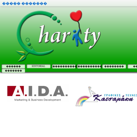
����� �������
EDITORIAL
������
����������
����������
��������
�
�������