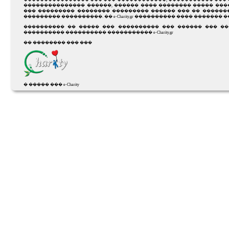
��������������� ������, ������ ���� �������� ����� ����
��� ��������� �������� ��������� ������ ��� �� �������
��������� ����������. �� e-Charity.gr ���������� ���� ������
���������� �� ����� ��� ���������� ��� ������ ��� �
���������� ���������� ����������� e-Charity.gr
�� �������� ��� ���
� ����� ��� e-Charity