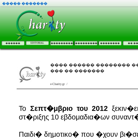
����� �������
EDITORIAL
������
����������
����������
��������
�� �
���� ������ �������� �
��� �� �������
e-Charity.gr /
Το
Σεπτ�μβριο του 2012
ξεκιν�ε
στ�ριξης 10 εβδομαδια�ων συναντ�
Παιδι� δημοτικο� που �χουν βι�σε