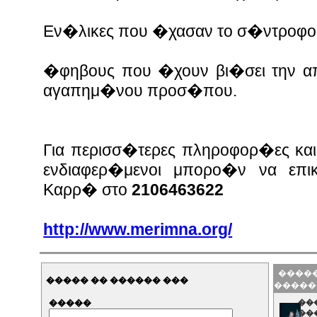
Εν�λικες που �χασαν το σ�ντροφο 
�φηβους που �χουν βι�σει την 
αγαπημ�νου προσ�που.
Για περισσ�τερες πληροφορ�ες και
ενδιαφερ�μενοι μπορο�ν να επι
Καρρ� στο
2106463622
http://www.merimna.org/
�����
����� �� ������ ���
�����
�����
��
��