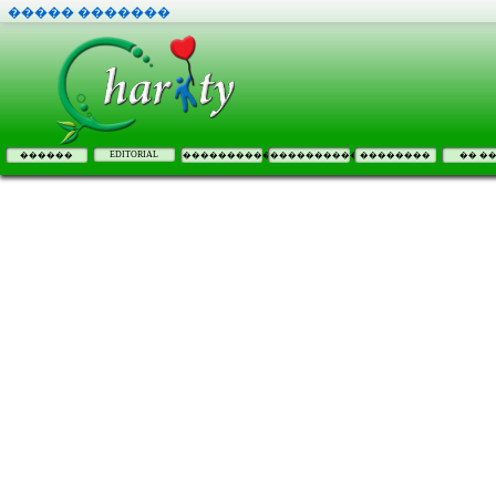
����� �������
EDITORIAL
������
����������
����������
��������
�� �