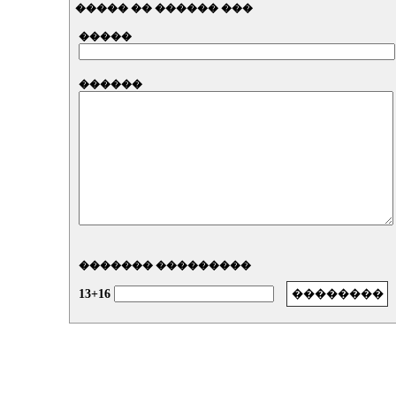
����� �� ������ ���
�����
������
������� ���������
13+16