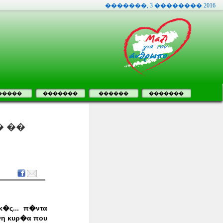
�������, 3 �������� 2016
�����
�������
������
�������
� ��
�ς... π�ντα
νη κυρ�α που