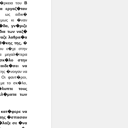
ι�ρκεια του
Β
α εργαζ�ταν
ως ειδικ�
μως κι �ναν
�δα, γν�ριζε
ια των ναζ�
αζε λαθρα�α
θ�κης της,
�
υ ε�χε στην
α μεγαλ�τερα
σκ�λο στην
αιδε�σει να
ης �νοιγαν να
Οι φαντ�ροι,
με το σκ�λο,
λυπτε τους
κλ�ματα των
κατ�φερε να
της �σπασαν
�λαξε σε �να