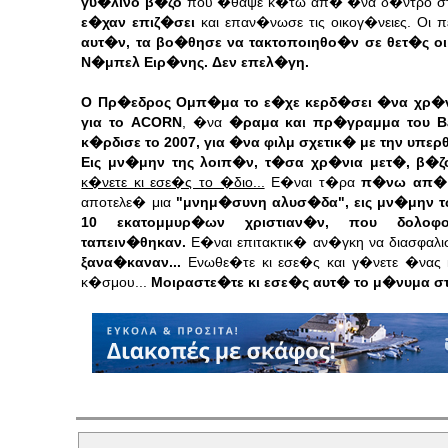
γυ�λινο β�ζο
που �θαψε κ�τω απ� �να δ�ντρο στ
ε�χαν επιζ�σει
και επαν�νωσε τις οικογ�νειες. Ο
αυτ�ν, τα βο�θησε να τακτοποιηθο�ν σε θετ�ς οι
Ν�μπελ Ειρ�νης. Δεν επελ�γη.
Ο Πρ�εδρος Ομπ�μα το ε�χε κερδ�σει �να χρ�νο
για το ACORΝ
, �να
�ραμα και πρ�γραμμα του B
κ�ρδισε το 2007, για �να φιλμ σχετικ� με την υπε
Εις μν�μην της λοιπ�ν, τ�σα χρ�νια μετ�, β�ζ
κ�νετε κι εσε�ς το �διο...
Ε�ναι τ�ρα
π�νω απ� 
αποτελε� μια
"μνημ�συνη αλυσ�δα", εις μν�μην τ
10 εκατομμυρ�ων χριστιαν�ν, που δολοφο
ταπειν�θηκαν.
Ε�ναι επιτακτικ� αν�γκη να διασφαλ
ξανα�καναν...
Ενωθε�τε κι εσε�ς και γ�νετε �νας 
κ�σμου...
Μοιραστε�τε κι εσε�ς αυτ� το μ�νυμα σ