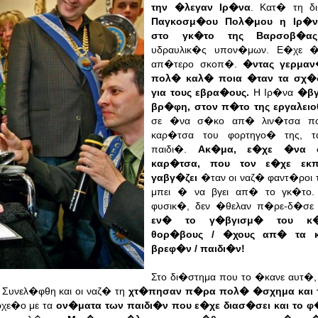
την �λεγαν Ιρ�να
. Κατ� τη δ
Παγκοσμ�ου Πολ�μου η Ιρ�ν
στο γκ�το της Βαρσοβ�ας
υδραυλικ�ς υπον�μων. Ε�χε �
απ�τερο σκοπ�.
�ντας γερμαν
πολ� καλ� ποια �ταν τα σχ�δ
για τους εβρα�ους.
Η Ιρ�να
�βγ
βρ�φη, στον π�το της εργαλειο
σε �να σ�κο απ� λιν�τσα πο
καρ�τσα του φορτηγο� της, τ
παιδι�.
Ακ�μα, ε�χε �να 
καρ�τσα, που τον ε�χε εκπ
γαβγ�ζει
�ταν οι ναζ� φαντ�ροι τ
μπει � να βγει απ� το γκ�το. 
φυσικ�, δεν �θελαν π�ρε-δ�σε 
εν� το γ�βγισμ� του κ�
θορ�βους / �χους απ� τα 
βρεφ�ν / παιδι�ν!
Στο δι�στημα που το �κανε αυτ�,
.
Συνελ�φθη και οι ναζ� τη
χτ�πησαν π�ρα πολ� �σχημα και 
χε�ο με τα
ον�ματα των παιδι�ν που ε�χε διασ�σει και το φ