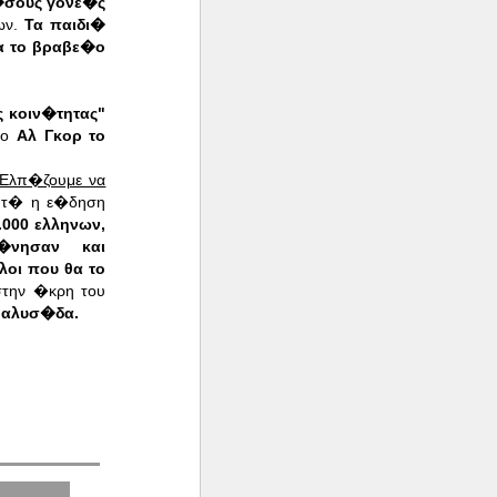
�σους γονε�ς
ων.
Τα παιδι�
ια το βραβε�ο
 κοιν�τητας"
 ο
Αλ Γκορ το
Ελπ�ζουμε να
τ� η ε�δηση
000 ελληνων,
τ�νησαν και
οι που θα το
στην �κρη του
ν αλυσ�δα.