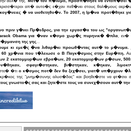
ην αυλ� της.
Μετ� τον π�λεμο, προσπ�θησε να εντοπ�σει 
ι περισσ�τεροι απ� αυτο�ς ε�χαν πεθ�νει στους θαλ�μους αερ�
κογ�νειες � να υιοθετηθο�ν. Το 2007, η Ιρ�να προτ�θηκε γ
 πριν γ�νει Πρ�εδρος, για την εργασ�α του ως "οργανωτ�ς
arack Obama για �ναν κ�σμο χωρ�ς πυρηνικ� �πλα
, εν�
ρθ�ρμανση της γης
...
ουμε κι εμε�ς �να λιθαρ�κι προωθ�ντας αυτ� το μ�νυμα.
60 χρ�νια που τ�λειωσε ο Β Παγκ�σμιος στην Ευρ�πη.
Αυ
ων 2 εκατομμυρ�ων εβρα�ων, 20 εκατομμυρ�ων ρ�σων, 500.
ν�θηκαν, σφαγι�στηκαν, βι�στηκαν, κ�ηκαν, λιμοκ
ιστε� �τι
ο κ�σμος ποτ� δεν θα ξεχ�σει, γιατ� υπ�ρχουν �λλ
κρ�κος της "μνημ�συνης αλυσ�δας" και βοηθε�στε να φτ�σει 
τους γνωστο�ς σας και ζητε�στε τους να συνεχ�σουν αυτ� τη