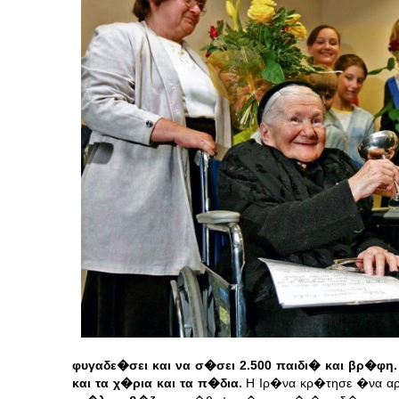
φυγαδε�σει και να σ�σει 2.500 παιδι� και βρ�φη
και τα χ�ρια και τα π�δια.
Η Ιρ�να κρ�τησε �να αρ