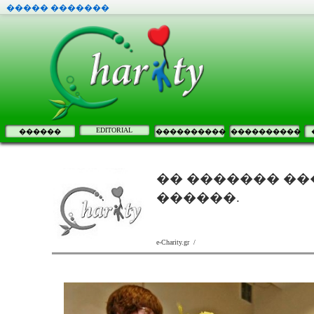
����� �������
EDITORIAL
������
����������
����������
�� ������� ��
������.
e-Charity.gr /