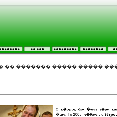
��������
�� ���
���������
��������
�
� �� ������� ����� ����� ��
Ο κ�σμος δεν �γινε τ�ρα κακ
�ταν.
Tο 2008, π�θανε μια
98χρο