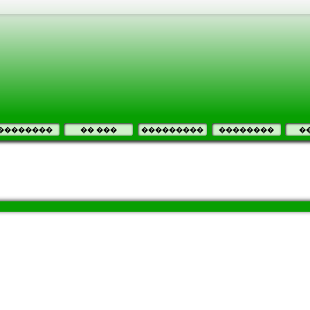
��������
�� ���
���������
��������
�