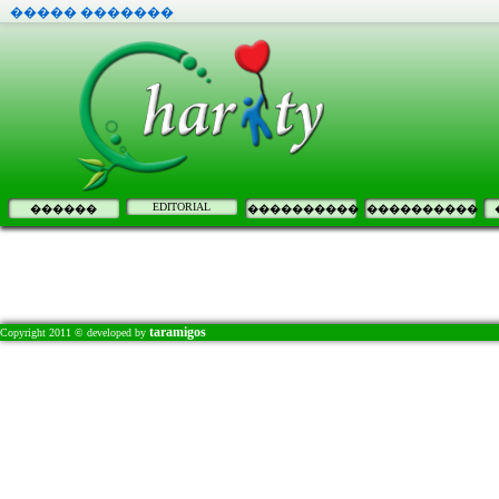
����� �������
EDITORIAL
������
����������
����������
taramigos
Copyright 2011 © developed by