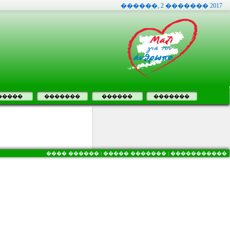
������, 2 ������� 2017
�����
�������
������
�������
���� ������ |
����� ������� |
�����������