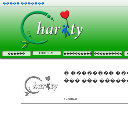
����� �������
EDITORIAL
������
����������
����������
� �������� ��
��� ��� �����
e-Charity.gr /