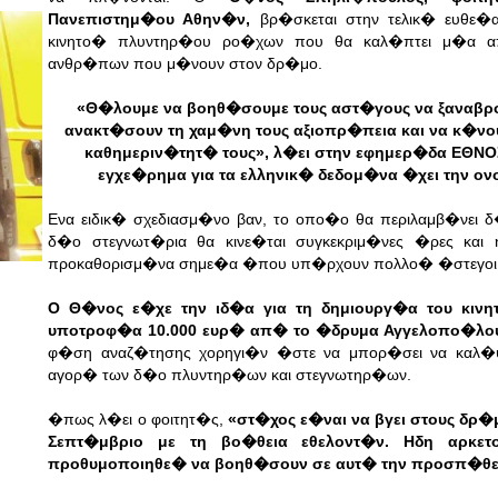
Πανεπιστημ�ου Αθην�ν,
βρ�σκεται στην τελικ� ευθε�
κινητο� πλυντηρ�ου ρο�χων που θα καλ�πτει μ�α α
ανθρ�πων που μ�νουν στον δρ�μο.
«Θ�λουμε να βοηθ�σουμε τους αστ�γους να ξαναβρο
ανακτ�σουν τη χαμ�νη τους αξιοπρ�πεια και να κ�νο
καθημεριν�τητ� τους», λ�ει στην εφημερ�δα ΕΘΝ
εγχε�ρημα για τα ελληνικ� δεδομ�να �χει την ο
Ενα ειδικ� σχεδιασμ�νο βαν, το οπο�ο θα περιλαμβ�νει 
δ�ο στεγνωτ�ρια θα κινε�ται συγκεκριμ�νες �ρες και
προκαθορισμ�να σημε�α �που υπ�ρχουν πολλο� �στεγοι
Ο Θ�νος ε�χε την ιδ�α για τη δημιουργ�α του κιν
υποτροφ�α 10.000 ευρ� απ� το �δρυμα Αγγελοπο�λο
φ�ση αναζ�τησης χορηγι�ν �στε να μπορ�σει να καλ�ψ
αγορ� των δ�ο πλυντηρ�ων και στεγνωτηρ�ων.
�
πως λ�ει ο φοιτητ�ς,
«στ�χος ε�ναι να βγει στους δρ�
Σεπτ�μβριο με τη βο�θεια εθελοντ�ν. Ηδη αρκε
προθυμοποιηθε� να βοηθ�σουν σε αυτ� την προσπ�θε