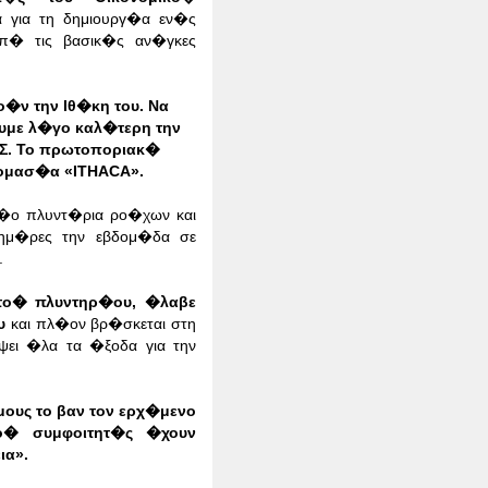
α για τη δημιουργ�α εν�ς
π� τις βασικ�ς αν�γκες
�ν την Ιθ�κη του. Να
υμε λ�γο καλ�τερη την
ΟΣ. Το πρωτοποριακ�
νομασ�α «ITHACA».
δ�ο πλυντ�ρια ρο�χων και
 ημ�ρες την εβδομ�δα σε
.
ητο� πλυντηρ�ου, �λαβε
υ
και πλ�ον βρ�σκεται στη
ει �λα τα �ξοδα για την
μους το βαν τον ερχ�μενο
το� συμφοιτητ�ς �χουν
ια».