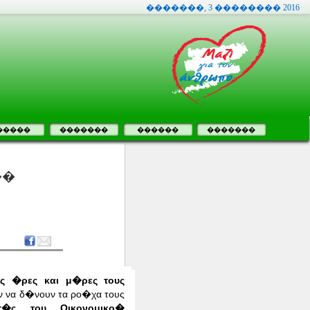
�������, 3 �������� 2016
�����
�������
������
�������
��
ες �ρες και μ�ρες τους
 να δ�νουν τα ρο�χα τους
τ�ς του Οικονομικο�