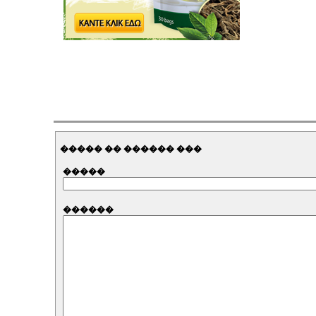
����� �� ������ ���
�����
������