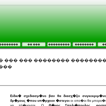
��������
�� ���
���������
��������
�
� ��� ��� �������� �������
���
Ειδικ� σχεδιασμ�νο βαν θα διασχ�ζει συγκεκριμ�ν
δρ�μους �που υπ�ρχουν �στεγοι
οι οπο�οι θα μπορο�ν
να πλ�νονται. Ο
Θ�νος Σπηλι�πουλος, φοιτη