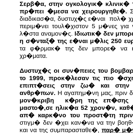
Σερβ�α, στην ογκολογικ� κλινικ� 
πρ�πει �μεσα να χειρουργηθε�.
διαδικασ�α, δυστυχ�ς ε�ναι πολ� χ
περιμ�νει τουλ�χιστον 5 μ�νες για
λ�στα αναμον�ς.
Ιδιωτικ� δεν μπο
η σ�νταξ� της ε�ναι μ�λις 250 ε
τα φ�ρμακ� της δεν μπορε� να 
χρ�ματα.
Δυστυχ�ς οι συν�πειες του βομβα
το 1999, προκ�λεσαν τις πιο �σχ
επιπτ�σεις στην ζω� και στη
ανθρ�πων.
Η αγαπημ�νη μας, πριν 
μον�κριβη κ�ρη της επ�σης 
μαστο�,σε ηλικ�α 52 χρον�ν, καθ�
απ� καρκ�νο του προστ�τη πρι
στιγμ� δεν �χει καν�να να την βοηθ
και να της συμπαρασταθε�,
παρ� μ�ν