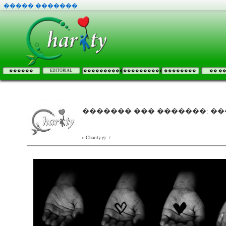
����� �������
EDITORIAL
������
����������
����������
��������
�� �
������� ��� �������: �
e-Charity.gr /