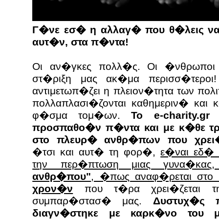
Γ�νε εσ� η αλλαγ� που θ�λεις να
αυτ�ν, στα π�ντα!
Οι αν�γκες πολλ�ς. Οι �νθρωποι 
στ�ριξη μας ακ�μα περισσ�τεροι
αντιμετωπ�ζει η πλειον�τητα των πο
πολλαπλασι�ζονται καθημεριν� και
φ�σμα τομ�ων.
Το e-charity.
προσπαθο�ν π�ντα και με κ�θε τ
στο πλευρ� ανθρ�πων που χρει�
�τσι και αυτ� τη φορ�,
ε�ναι εδ� 
την περ�πτωση μιας γυνα�κα
ανθρ�που"
, �πως αναφ�ρεται στο
χρον�ν
που τ�ρα χρει�ζεται τ
συμπαρ�στασ� μας.
Δυστυχ�ς 
διαγν�στηκε με καρκ�νο του