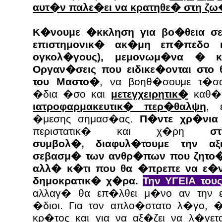
αυτ�ν παλε�ει να κρατηθε� στη ζω
Κ�νουμε �κκληση για βο�θεια σε
επιστημονικ� ακ�μη επ�πεδο ια
ογκολ�γους), μεμονωμ�να � κ
Οργαν�σεις που ειδικε�ονται στο
του Μαστο�
, να βοηθ�σουμε τ�σο
�δια �σο και
μετεγχειρητικ�
καθ�
ιατροφαρμακευτικ� περ�θαλψη
, 
�μεσης σημασ�ας.
Π�ντε χρ�νια
περιστατικ� και χ�ρη
σ
συμβολ�,
διαφυλ�τουμε την αξ
σεβασμ� των ανθρ�πων που ζητο�
αλλ� κ�τι που θα �πρεπε να ε�ν
δημοκρατικ� χ�ρα.
Την ΥΓΕΙΑ τους
αλλαγ� θα επ�λθει μ�νο αν την ε
�διοι. Για τον απλο�στατο λ�γο, �
κρ�τος και για να αξ�ζει να λ�γετ