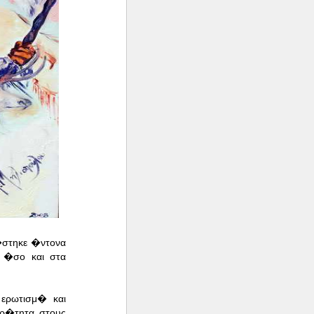
�στηκε �ντονα
 �σο και στα
ερωτισμ� και
ρ�τητα στους