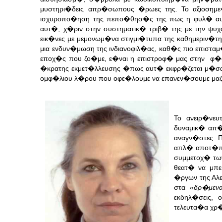
μυστηρι�δεις απρ�σωπους �ρωες της. Το αξιοσημ
ισχυροπο�ηση της πεπο�θησ�ς της πως η φυλ� αυτ
αυτ�, χ�ριν στην συστηματικ� τριβ� της με την ψυ
εικ�νες με μεμονωμ�να στιγμι�τυπα της καθημεριν�τ
μια ενδυν�μωση της ινδιανοφιλ�ας, καθ�ς πιο επισ
εποχ�ς που ζο�με, ε�ναι η επιστροφ� μας στην φ�ση 
�κρατης εκμετ�λλευσης �πως αυτ� εκφρ�ζεται μ�σα
ομφ�λιου λ�ρου που οφε�λουμε να επανεν�σουμε μαζ
Το ανειρ�νε
δυναμικ� απ�
αναγν�στες. 
απλ� αποτ�πω
συμμετοχ� τω
θεατ� να μπε
�ργων της Αλ
στα
«δρ�μεν
εκδηλ�σεις, 
τελευτα�α χρ�