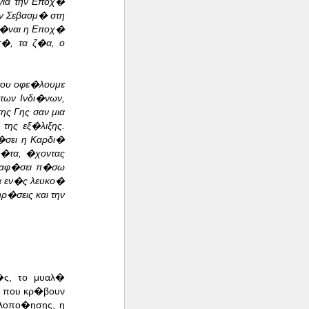
για την Εποχ�
ν Σεβασμ� στη
Ε�ναι η Εποχ�
τ�, τα ζ�α, ο
που οφε�λουμε
των Ινδι�νων,
ης Γης σαν μια
της εξ�λιξης.
�σει η Καρδι�
�τα, �χοντας
α αφ�σει π�σω
α εν�ς λευκο�
ρ�σεις και την
�ς, το μυαλ�
α που κρ�βουν
ολοπο�ησης, η