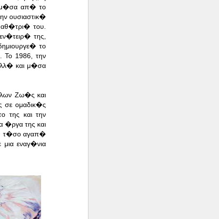
ι μ�σα απ� το
ην ουσιαστικ�
μαθ�τρι� του.
γεν�τειρ� της,
δημιουργε� το
. Το 1986, την
αλλ� και μ�σα
�λων Ζω�ς και
ς σε ομαδικ�ς
ο της και την
 �ργα της και
ου τ�σο αγαπ�
 μια εναγ�νια