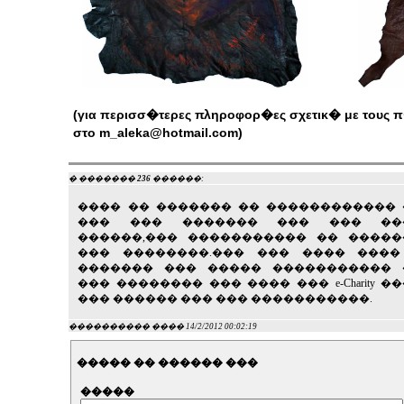
(για περισσ�τερες πληροφορ�ες σχετικ� με τους 
στο
m_aleka@hotmail.com
)
� �������
236
������:
���� �� ������� �� ������������
��� ��� ������� ��� ��� ��
������,��� ����������� �� �����
��� ��������.��� ��� ���� ����
������� ��� ����� ����������� 
��� �������� ��� ���� ��� e-Charity �
��� ������ ��� ��� �����������.
���������� ���� 14/2/2012 00:02:19
����� �� ������ ���
�����