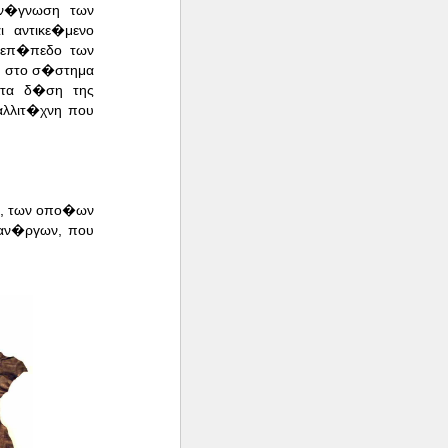
αν�γνωση των
 αντικε�μενο
 επ�πεδο των
η στο σ�στημα
 στα δ�ση της
αλλιτ�χνη που
ς, των οπο�ων
 αν�ργων, που