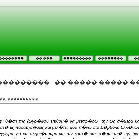
��������
�� ���
���������
��������
�
�������� : �� ����� ����� �
��, ����������
ην θ�ση της ζωγρ�φου επιθυμ� να μεταφ�ρω την ως σ�μερα κα
π� τις παρατηρ�σεις και μελ�τες μου π�νω στα Σ�μβολα Ελλ�νων 
γιγμα για να πλησι�σουμε και τον εαυτ� μας μ�σα απ� την δ