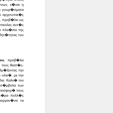
νων, ε�ναι η
Τα γνωρ�σματα
ε αρχετυπικ�ς
, προβ�λει ως
�σκολες αυτ�ς
ο πλα�σιο της
δητ�τητας του
ου
, προβ�λει
 τους θεατ�ς-
θμ�ζοντας την
υλικ�, με την
ια. Καλε� τον
α σ�μβολα των
νεισφορ� τους
π�ρα πολλ�ς
ιοργαν�νει τα