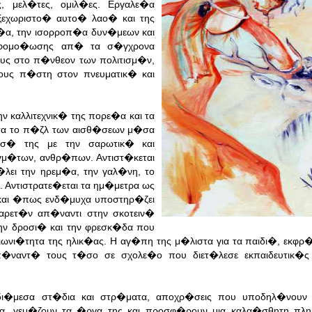
, μελ�τες, ομιλ�ες. Εργαλε�α
ξεχωριστο� αυτο� λαο� και της
�α, την ισορροπ�α δυν�μεων και
αφομο�ωσης απ� τα σ�γχρονα
υς στο π�νθεον των πολιτισμ�ν,
τους π�στη στον πνευματικ� και
ν καλλιτεχνικ� της πορε�α και τα
τα το π�ζλ των αισθ�σεων μ�σα
υσ� της με την σαρωτικ� και
�των, ανθρ�πων. Αντιστ�κεται
�λει την ηρεμ�α, την γαλ�νη, το
 Αντιστρατε�εται τα ημ�μετρα ως
 και �πως ενδ�μυχα υποστηρ�ζει
αρετ�ν απ�ναντι στην σκοτειν�
ην δροσι� και την φρεσκ�δα που
ιωνι�τητα της ηλικ�ας. Η αγ�πη της μ�λιστα για τα παιδι�, εκφρ
�ναντ� τους τ�σο σε σχολε�ο που διετ�λεσε εκπαιδευτικ�ς
δι�μεσα στ�δια και στρ�ματα, αποχρ�σεις που υποδηλ�νουν 
α, γεμ�ζουν τα �ργα της και προσφ�ρουν μια καλα�σθητη πλη