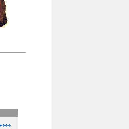
�����