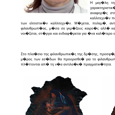
Η μεγ�λη τη
χαρακτηριστ
αναφορ�ς στ
καλλιτεχν�ν π
των ελιτιστικ�ν καλλιτεχν�ν. Μ�χεται, πολεμ�, α
φιλανθρωπ�ας, μ�σα σε γκρ�ζους καιρο�ς αλλ� και
νοι�ζεται, στ�ργει και ενδιαφ�ρεται για �να καλ�τερο
Στο πλα�σιο της φιλανθρωπικ�ς της δρ�σης, προσφ�ρ
μ�ρος των εσ�δων θα προορισθε� για το φιλανθρ
πλ�ττονται απ� τη ν�α αντιλα�κ� πραγματικ�τητα.