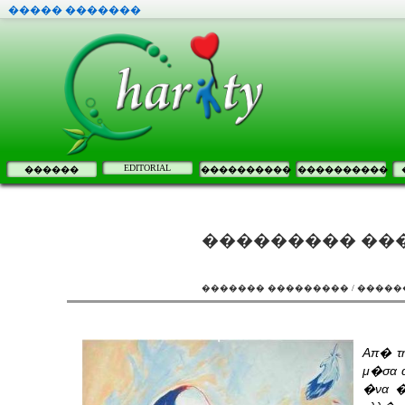
����� �������
EDITORIAL
������
����������
����������
��������� ���
������� ��������� / �����
Απ� τ
μ�σα α
�να �γ