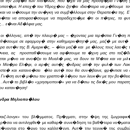
αι την Σοφ�α των Ινδι�νων, που �χει να μας προσφ�ρει Γν�ση 
ρπατ�με. Η εποχ� του Υδροχ�ου ζητ�ει ιδια�τερα να μ�θουμε το
αι να νι�σουμε την αν�γκη να συμβ�λλουμε στην Θεραπε�α της. 
�πει να αποφασ�σουμε να παραδεχτο�με �τι οι π�τρες, τα φυ
... ε�ναι Αδ�λφια μας.
οι �λληνες, απ� την πλευρ� μας – �χοντας μια τερ�στια Γν�ση 
 θ�σουμε σε εφαρμογ� στην καθημεριν�τητ� μας, μαζ� με αυτ� 
ερα αυτ�ν της Β. Αμερικ�ς, – �λοι μαζ� και με �λους τους λαο�ς τ
νεια, ας προσπαθ�σουμε να αφ�σουμε τα �χνη μας στο ταξ�δι 
εται μ�νο να ανο�ξει το Μυαλ� μας, να δουν τα Μ�τια και να μιλ
Το Μα�ρο Ελ�φι, ο ιερ�ς αυτ�ς �νδρας απ� την φυλ� των Λακ
ιστε� και κατανο�σει �λο αυτ� που θα συν�βαινε, φρ�ντισε ν
ν Γν�ση αυτ� μ�σω του γραπτο� λ�γου των λευκ�ν με την βο�θει
. Αυτ� το βιβλ�ο «χρησιμοποι�» για να δ�σω τις δικ�ς μου παρατη
ου καταν�ηση!
νδρα Μηλιοπο�λου
σαιζ-λονγκ»
του βλ�μματος. Πρ�γματι, στην �ψη της ζωγραφικ
μπορ�σει να αντιληφθε� με καθαρ� συνε�δηση τα βαθ�τερα νο�ματ
π�νονται στο �ργο του καλλιτ�χνη. Αυτ� την τεχνικ� της συμβ