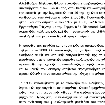
Αλεξ�νδρα Μηλιοπο�λου
, γνωρ�ζει επιτηδευμ�να
συντα�ριασμα των υλικ�ν της, στον θεατ� και «αναγ
της επαφ� με την ζωγραφικ� στα 16 της, χα�ρει ε
Απ�φοιτος των Ανθρωπιστικ�ν Σπουδ�ν Γιουγκιαν
�που και στο δι�στημα του 1977 με 1980, διδ�σκει 
Εργαστ�ριο Τ�χνης με την Γερμαν�δα Richmondi Da
σφραγ�ζει καλλιτεχνικ�, καθ�ς η εσωτερικ� της εξ
απ� δρ�μενα με μουσικ�, κ�νηση και λ�γο.
Η πορε�α της μεγ�λη και σημαντικ�, με αποκορ�φ
Τ�χνης» το 2008. Οι αποσκευ�ς της γεμ�τες απ� ε
εκθ�σεις αλλ� και ατομικ� εκπροσ�πησ� της σε εθ
προ�γουν στις σημαντικ�ς μορφ�ς καλλιτεχν�ν της χ�
προωθο�ν την τεχνικ� της ανταλλαγ�ς μηνυμ�των πο
και τα υλικ� που διαπραγματε�εται. Φραγκφο�ρτη 
προσπ�θει� της να κοινοποι�σει την τ�χνη της μ�
Το 1996, καταπι�νεται με το στοιχε�ο των Ινδι�νων,
θησαυρ�, της παγκ�σμιας ιστορ�ας, �ρτια δομημ�νο 
φ�ση και τον πνευματικ� κ�σμο. Μια σχ�ση φιλοσοφ
μ�χρι τις μ�ρες μας, με ενδελεχ� και βαθι� ανασκαφ
στην αν�λυση του φυσιολατρικο� μοτ�βου του πολιτ