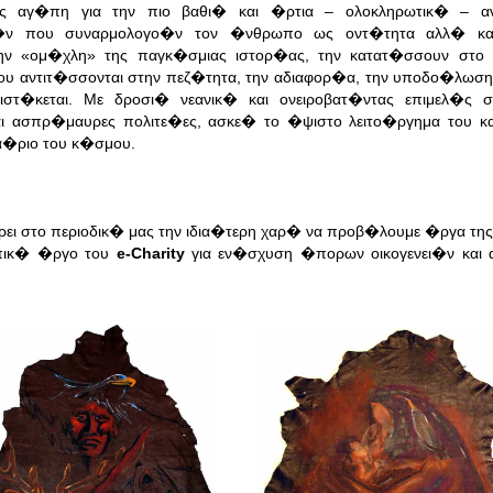
ς αγ�πη για την πιο βαθι� και �ρτια – ολοκληρωτικ� – 
ικ�ν που συναρμολογο�ν τον �νθρωπο ως οντ�τητα αλλ� και
ην «ομ�χλη» της παγκ�σμιας ιστορ�ας, την κατατ�σσουν στο
ου αντιτ�σσονται στην πεζ�τητα, την αδιαφορ�α, την υποδο�λωσ
ντιστ�κεται. Με δροσι� νεανικ� και ονειροβατ�ντας επιμελ�ς
 ασπρ�μαυρες πολιτε�ες, ασκε� το �ψιστο λειτο�ργημα του κ
 α�ριο του κ�σμου.
ει στο περιοδικ� μας την ιδια�τερη χαρ� να προβ�λουμε �ργα τη
ωπικ� �ργο του
e-Charity
για εν�σχυση �πορων οικογενει�ν και