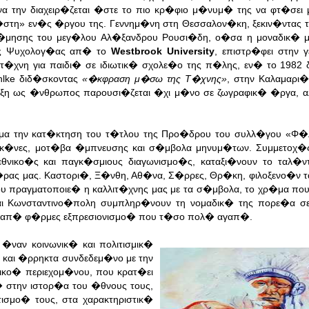
 να την διαχειρ�ζεται �στε το πιο κρ�φιο μ�νυμ� της να φτ�σε
ν�στη» εν�ς �ργου της.
Γεννημ�νη στη Θεσσαλον�κη, ξεκιν�ντας τ
κτ�μησης του μεγ�λου Αλ�ξανδρου Ρουσι�δη, ο�σα η μοναδικ� 
�ς Ψυχολογ�ας απ� το
Westbrook University
, επιστρ�φει στην 
τ�χνη για παιδι� σε ιδιωτικ� σχολε�ο της π�λης, εν� το 1982 
hlke διδ�σκοντας
«�κφραση μ�σω της Τ�χνης»
, στην Καλαμαρι�
�λιξη ως �νθρωπος παρουσι�ζεται �χι μ�νο σε ζωγραφικ� �ργα, 
ωμα την κατ�κτηση του τ�τλου της Προ�δρου του συλλ�γου «Φ
ικ�νες, μοτ�βα �μπνευσης και σ�μβολα μηνυμ�των. Συμμετοχ�
νικο�ς και παγκ�σμιους διαγωνισμο�ς, καταξι�νουν το ταλ�ντ
ρας μας. Καστορι�, Ξ�νθη, Αθ�να, Σ�ρρες, Θρ�κη, φιλοξενο�ν τα
υ πραγματοποιε� η καλλιτ�χνης μας με τα σ�μβολα, το χρ�μα π
και Κωνσταντινο�πολη συμπληρ�νουν τη νομαδικ� της πορε�α σε
σα απ� φ�ρμες εξπρεσιονισμο� που τ�σο πολ� αγαπ�.
 �ναν κοινωνικ� και πολιτισμικ�
και �ρρηκτα συνδεδεμ�νο με την
ικο� περιεχομ�νου, που κρατ�ει
� στην ιστορ�α του �θνους τους,
ισμο� τους, στα χαρακτηριστικ�