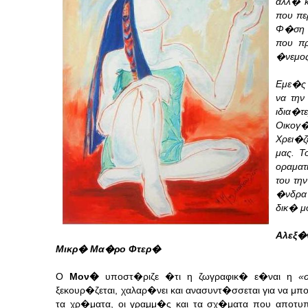
αλλ� κ
που πε
Φ�ση κ
που πρ
�νεμος
Εμε�ς 
να την
ιδια�τ
Οικογ�
Χρει�ζ
μας. 
οραματ
του τη
�νδρα 
δικ� μ
Αλεξ�
Μικρ� Μα�ρο Φτερ�
Ο
Μον�
υποστ�ριζε �τι η ζωγραφικ� ε�ναι η
«
ξεκουρ�ζεται, χαλαρ�νει και ανασυντ�σσεται για να 
τα χρ�ματα, οι γραμμ�ς και τα σχ�ματα που αποτυ