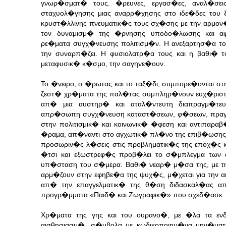
γνωρ�σματ� τους. �ρευνες, εργασ�ες, αναλ�σεις
σταχυολ�γησης μιας αναρρ�χησης στο ιδε�δες του 
κρυστ�λλινης πνευματικ�ς τους σχ�σης με την αρμον
τον δυναμισμ� της �ρνησης υποδο�λωσης και 
ρε�ματα συγχ�νευσης πολιτισμ�ν. Η ανεξαρτησ�α το
την συναρπ�ζει. Η φυσιολατρ�α τους και η βαθι� 
μεταφυσικ� κ�σμο, την σαγηνε�ουν.
Το �νειρο, ο �ρωτας και το ταξ�δι, συμπορε�ονται στη
ζεστ� χρ�ματα της παλ�τας συμπληρ�νουν ευχ�ρισ
απ� μια αυστηρ� και αταλ�ντευτη διαπραγμ�τε
απρ�σωπη συγχ�νευση καταστ�σεων, φ�σεων, πραγμ
στην πολιτισμικ� και κοινωνικ� �φεση και αντιπαραβ
�ραμα, απ�ναντι στο αγχωτικ� πλ�νο της επιβ�ωσης.
προσωριν�ς λ�σεις στις προβληματικ�ς της εποχ�ς
�τσι και εξωστρεφ�ς προβ�λει το σ�μπλεγμα των 
υπ�σταση του σ�μερα. Βαθι� νεαρ� μ�σα της, με τ
αρμ�ζουν στην εφηβε�α της ψυχ�ς, μ�χεται για την α
απ� την επαγγελματικ� της θ�ση διδασκαλ�ας απ
προγρ�μματα «Παιδ� και Ζωγραφικ�» που σχεδ�ασε.
Χρ�ματα της γης και του ουρανο�, με �λα τα εν
αισθησιασμ�, σ�μβολα με κωδικοποιημ�να μην�ματ