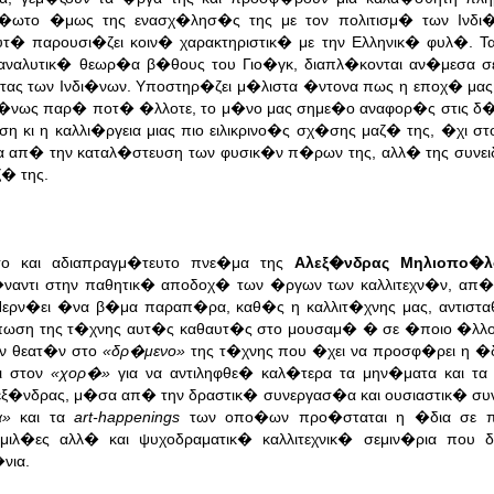
ε�ωτο �μως της ενασχ�λησ�ς της με τον πολιτισμ� των Ινδι�
� παρουσι�ζει κοιν� χαρακτηριστικ� με την Ελληνικ� φυλ�. 
χαναλυτικ� θεωρ�α β�θους του Γιο�γκ, διαπλ�κονται αν�μεσα σ
ητας των Ινδι�νων. Υποστηρ�ζει μ�λιστα �ντονα πως η εποχ� μας
ταμ�νως παρ� ποτ� �λλοτε, το μ�νο μας σημε�ο αναφορ�ς στις δ
κι η καλλι�ργεια μιας πιο ειλικρινο�ς σχ�σης μαζ� της, �χι στ
 απ� την καταλ�στευση των φυσικ�ν π�ρων της, αλλ� της συνει
� της.
υτο και αδιαπραγμ�τευτο πνε�μα της
Αλεξ�νδρας Μηλιοπο�λ
ναντι στην παθητικ� αποδοχ� των �ργων των καλλιτεχν�ν, απ�
Περν�ει �να β�μα παραπ�ρα, καθ�ς η καλλιτ�χνης μας, αντιστα
ση της τ�χνης αυτ�ς καθαυτ�ς στο μουσαμ� � σε �ποιο �λλο 
ν θεατ�ν στο
«δρ�μενο»
της τ�χνης που �χει να προσφ�ρει η �δ
ι στον
«χορ�»
για να αντιληφθε� καλ�τερα τα μην�ματα και τ
εξ�νδρας, μ�σα απ� την δραστικ� συνεργασ�α και ουσιαστικ� συ
α»
και τα
art-happenings
των οπο�ων προ�σταται η �δια σε 
ομιλ�ες αλλ� και ψυχοδραματικ� καλλιτεχνικ� σεμιν�ρια που δ
νια.