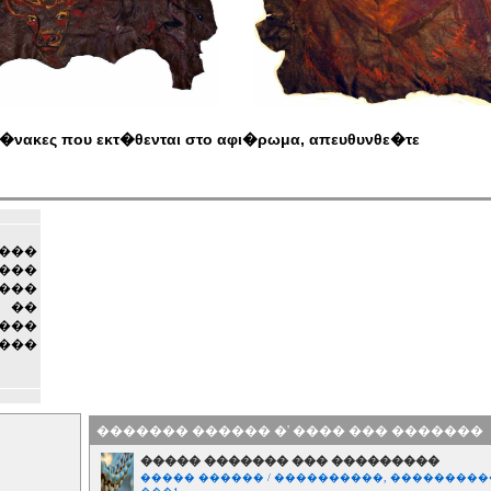
π�νακες που εκτ�θενται στο αφι�ρωμα, απευθυνθε�τε
 ���
���
���
 ��
���
����
������� ������ �' ���� ��� �������
����� ������� ��� ���������
����� ������ / ����������, ��������