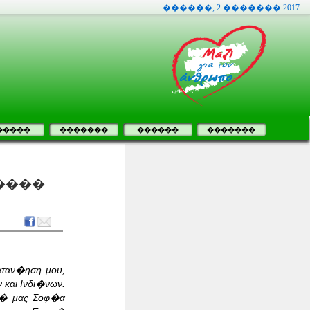
������, 2 ������� 2017
�����
�������
������
�������
����
ταν�ηση μου,
και Ινδι�νων.
ικ� μας Σοφ�α