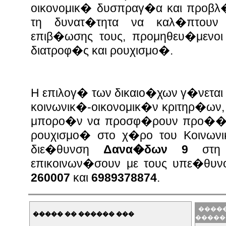
οικονομικ� δυσπραγ�α και προβλ
τη δυνατ�τητα να καλ�πτουν
επιβ�ωσης τους, προμηθευ�μενο
διατροφ�ς και ρουχισμο�.
Η επιλογ� των δικαιο�χων γ�νετα
κοινωνικ�-οικονομικ�ν κριτηρ�ων,
μπορο�ν να προσφ�ρουν προ��ν
ρουχισμο� στο χ�ρο του Κοινων
διε�θυνση
Δανα�δων 9
στη 
επικοινων�σουν με τους υπε�θυ
260007
και
6989378874
.
�����
����� �� ������ ���
�����