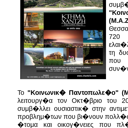
συμβ
"Κοι
(Μ.Α.Ζ
Θεσσ
720 
ελαι�
τη δυ
που 
συν�ν
Το
"Κοινωνικ� Παντοπωλε�ο" (Μ.Α
λειτουργ�α τον Οκτ�βριο του 2
συμβ�λλει ουσιαστικ� στην αντιμ
προβλημ�των που βι�νουν πολλ�ς ο
�τομα και οικογ�νειες που πλ