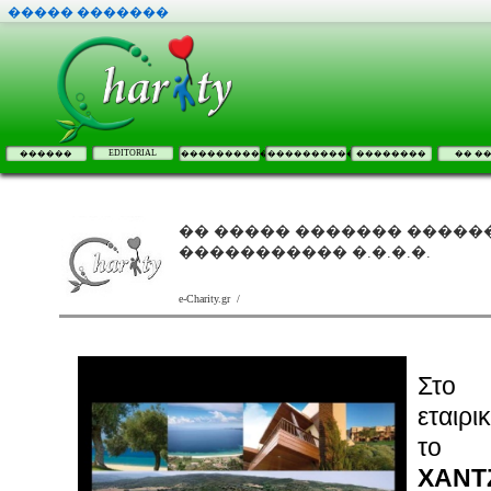
����� �������
EDITORIAL
������
����������
����������
��������
�� �
�� ����� ������� �����
����������� �.�.�.�.
e-Charity.gr /
Στο 
εταιρ
ΧΑΝΤ