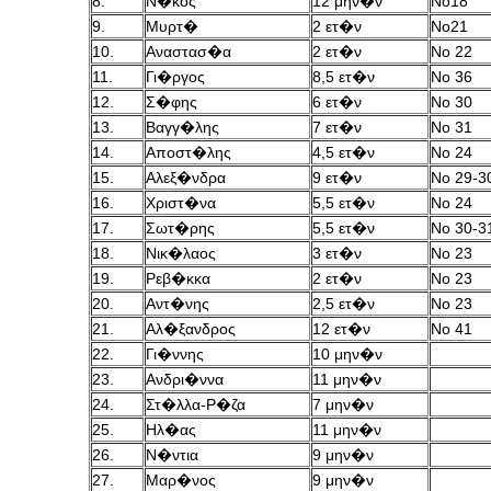
8.
Ν�κος
12 μην�ν
Νο18
9.
Μυρτ�
2 ετ�ν
Νο21
10.
Αναστασ�α
2 ετ�ν
No 22
11.
Γι�ργος
8,5 ετ�ν
Νο 36
12.
Σ�φης
6 ετ�ν
Νο 30
13.
Βαγγ�λης
7 ετ�ν
Νο 31
14.
Αποστ�λης
4,5 ετ�ν
Νο 24
15.
Αλεξ�νδρα
9 ετ�ν
Νο 29-3
16.
Χριστ�να
5,5 ετ�ν
Νο 24
17.
Σωτ�ρης
5,5 ετ�ν
Νο 30-3
18.
Νικ�λαος
3 ετ�ν
Νο 23
19.
Ρεβ�κκα
2 ετ�ν
Νο 23
20.
Αντ�νης
2,5 ετ�ν
Νο 23
21.
Αλ�ξανδρος
12 ετ�ν
Νο 41
22.
Γι�ννης
10 μην�ν
23.
Ανδρι�ννα
11 μην�ν
24.
Στ�λλα-Ρ�ζα
7 μην�ν
25.
Ηλ�ας
11 μην�ν
26.
Ν�ντια
9 μην�ν
27.
Μαρ�νος
9 μην�ν