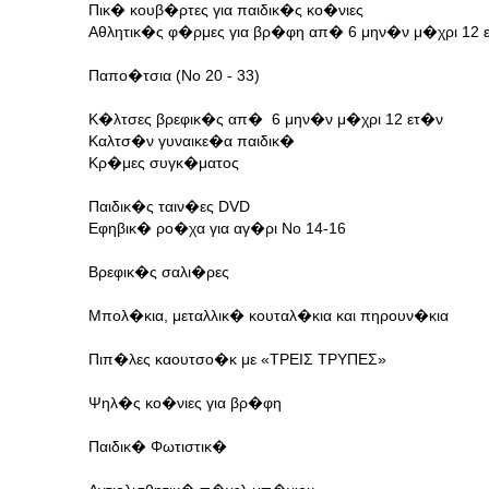
Πικ� κουβ�ρτες για παιδικ�ς κο�νιες
Αθλητικ�ς φ�ρμες για βρ�φη απ� 6 μην�ν μ�χρι 12 
Παπο�τσια (Νο 20 - 33)
Κ�λτσες βρεφικ�ς απ� 6 μην�ν μ�χρι 12 ετ�ν
Καλτσ�ν γυναικε�α παιδικ�
Κρ�μες συγκ�ματος
Παιδικ�ς ταιν�ες DVD
Εφηβικ� ρο�χα για αγ�ρι Νο 14-16
Βρεφικ�ς σαλι�ρες
Μπολ�κια, μεταλλικ� κουταλ�κια και πηρουν�κια
Πιπ�λες καουτσο�κ με «ΤΡΕΙΣ ΤΡΥΠΕΣ»
Ψηλ�ς κο�νιες για βρ�φη
Παιδικ� Φωτιστικ�