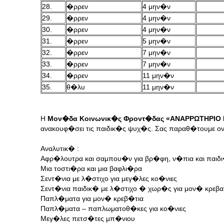
28.
�ρρεν
4 μην�ν
29.
�ρρεν
4 μην�ν
30.
�ρρεν
4 μην�ν
31.
�ρρεν
5 μην�ν
32.
�ρρεν
7 μην�ν
33.
�ρρεν
7 μην�ν
34.
�ρρεν
11 μην�ν
35.
θ�λυ
11 μην�ν
Η
Μον�δα Κοινωνικ�ς Φροντ�δας «ΑΝΑΡΡΩΤΗΡΙΟ
ανακουφ�σει τις παιδικ�ς ψυχ�ς. Σας παραθ�τουμε ον
Αναλυτικ� :
Αφρ�λουτρα και σαμπου�ν για βρ�φη, ν�πια και παιδ
Μια τοστι�ρα και μια βαφλι�ρα
Σεντ�νια με λ�στιχο για μεγ�λες κο�νιες
Σεντ�νια παιδικ� με λ�στιχο � χωρ�ς για μον� κρεβ
Παπλ�ματα για μον� κρεβ�τια
Παπλ�ματα – παπλωματοθ�κες για κο�νιες
Μεγ�λες πετσ�τες μπ�νιου