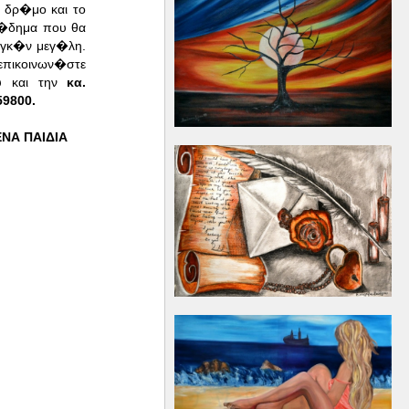
 δρ�μο και το
π�δημα που θα
αγκ�ν μεγ�λη.
επικοινων�στε
υ και την
κα.
9800.
ΝΑ ΠΑΙΔΙΑ