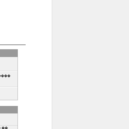
����
� ����
� ��