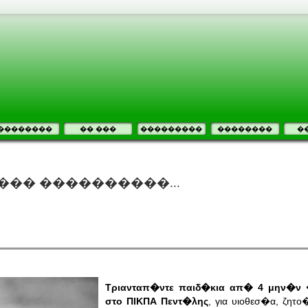
��������
�� ���
���������
��������
�
��� ����������...
Τριανταπ�ντε παιδ�κια απ� 4 μην�ν 
στο ΠΙΚΠΑ Πεντ�λης
, για υιοθεσ�α, ζητ