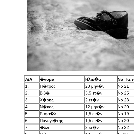
Α/Α
�νομα
Ηλικ�α
Νο Παπ
1.
Π�τρος
20 μην�ν
No 21
2.
Βιβ�
3,5 ετ�ν
No 25
3.
Χ�ρης
2 ετ�ν
Νο 23
4.
Ν�κος
12 μην�ν
Νο 20
5.
Ραφα�λ
1,5 ετ�ν
Νο 19
6.
Παναγι�της
1,5 ετ�ν
Νο 20
7.
�λλη
2 ετ�ν
Νο 22