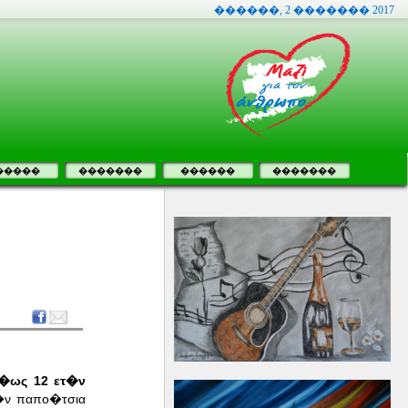
������, 2 ������� 2017
�����
�������
������
�������
�ως 12 ετ�ν
ο�ν παπο�τσια