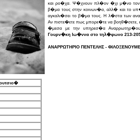
και ρο�χα. Ψ�χνουν πλ�ον �χι μ�νο τον
β�μα τους στην κοινων�α, αλλ� και το υ
αγκαλι�σει το β�μα τους. Η λ�στα των αν
Αν πιστε�ετε πως μπορε�τε να βοηθ�σετε, 
�μεσα με την υπηρεσ�α Αναρρωτηρ�ο
Γουρν�κη Ιω�ννα στο τηλ�φωνο 213-205
ΑΝΑΡΡΩΤΗΡΙΟ ΠΕΝΤΕΛΗΣ - ΦΙΛΟΞΕΝΟΥΜΕ
ουτσιο�