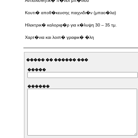
Αντιολισθητικ� π�νελ μπ�νιου
Κουτι� αποθ�κευσης παιχνιδι�ν (μπαο�λα)
Ηλεκτρικ� καλοριφ�ρ για κ�λυψη 30 – 35 τμ.
Χαρτ�νια και λοιπ� γραφικ� �λη
����� �� ������ ���
�����
������