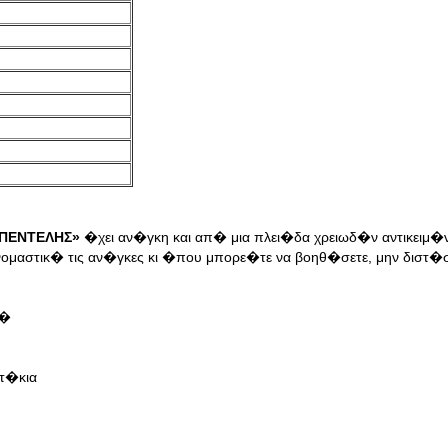
 ΠΕΝΤΕΛΗΣ»
�χει αν�γκη και απ� μια πλει�δα χρειωδ�ν αντικειμ�ν
ομαστικ� τις αν�γκες κι �που μπορε�τε να βοηθ�σετε, μην διστ�σ
ι�
ατ�κια