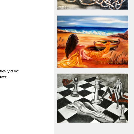
ων για να
ετε.