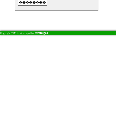
��
���
��
��
���
��
��
taramigos
Copyright 2011 © developed by
���
C-
��
���
���
���
�.
��
��
���
�.
���
��
��
���
� 
��
��