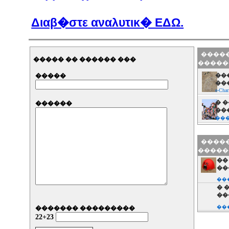
Διαβ�στε αναλυτικ� ΕΔΩ.
�����
����� �� ������ ���
�����
�����
���
��
e-Char
� �
������
��
���
Lou
��
�����
e-Char
�����
�� 
��
��
��
e-Char
���
��
� 
��
��
e-Char
���
������� ���������
��
22+23
��