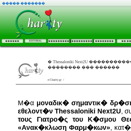
����� �������
EDITORIAL
������
����������
����������
��������
�� �
� Thessaloniki Next2U ������
�������� ��� ������
e-Charity.gr /
Μ�α
μοναδικ� σημαντικ� δρ�ση
εθελοντ�ν Thessaloniki Next2U
, 
τους Γιατρο�ς του Κ�σμου Θ
«Ανακ�κλωση Φαρμ�κων»
, κατ�