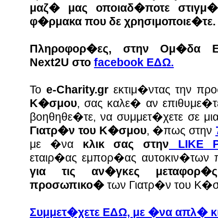
μαζ� μας οποιαδ�ποτε στιγμ�
φ�ρμακα που δε χρησιμοποιε�τε.
Πληροφορ�ες, στην Ομ�δα Εθ
Next2U στο
facebook ΕΔΩ.
Το
e-Charity.gr
εκτιμ�ντας την π
Κ�σμου
, σας καλε� αν επιθυμε�τ
βοηθηθε�τε, να συμμετ�χετε σε μ
Γιατρ�ν του Κ�σμου
, �πως στην
με �να
κλικ σας στην
LIKE P
εταιρ�ας εμπορ�ας αυτοκιν�των
για τις αν�γκες μεταφορ
προσωπικο�
των Γιατρ�ν του Κ�
Συμμετ�χετε ΕΔΩ, με �να απλ� κι