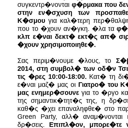
συγκεντρ�νονται
φ�ρμακα που δεν
στην εν�σχυση των προσπαθε
Κ�σμου
για καλ�τερη περ�θαλψ
που το �χουν αν�γκη. �λα τα
φ�ρ
κλπ ε�ναι δεκτ� εκτ�ς απ� σιρ
�χουν χρησιμοποιηθε�.
Σας περιμ�νουμε �λους, το
Σ�
2014, στη συμβολ� των οδ�ν Τσ
τις �ρες 10:00-18:00.
Κατ� τη δι
ε�ναι μαζ� μας οι
Γιατρο� του Κ
μας ενημερ�σουνε
για το �ργο κα
της σημαντικ�τητ�ς της, η δρ�
καθ�ς �χει επαναληφθε� στο πα
Green Party, αλλ� αναμ�νονται
δρ�σεις.
Επιπλ�ον, μπορε�τε 