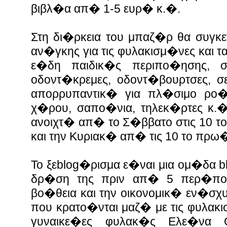
βιβλ�α απ� 1-5 ευρ� κ.�.
Στη δι�ρκεια του μπαζ�ρ θα συγ
αν�γκης για τις φυλακισμ�νες και 
ε�δη παιδικ�ς περιπο�ησης, σ
οδοντ�κρεμες, οδοντ�βουρτσες, σ
απορρυπαντικ� για πλ�σιμο ρο
χ�ρου, σαπο�νια, τηλεκ�ρτες κ
ανοιχτ� απ� το Σ�ββατο στις 10 τ
και την Κυριακ� απ� τις 10 το πρω
Το ξεblog�ρισμα ε�ναι μια ομ�δα b
δρ�ση της πριν απ� 5 περ�πο
βο�θεια και την οικονομικ� εν�σχ
που κρατο�νται μαζ� με τις φυλακι
γυναικε�ες φυλακ�ς Ελε�να