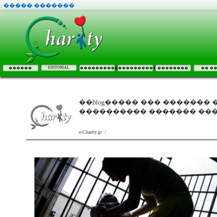
����� �������
EDITORIAL
������
����������
����������
��������
�� �
��blog����� ��� ������� 
���������� ������� ��
e-Charity.gr /