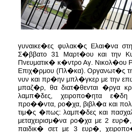
γυναικε�ες φυλακ�ς Ελαι�να στη
Σ�ββατο 31 Μαρτ�ου και την 
Πνευματικ� κ�ντρο Αγ. Νικολ�ου 
Επιχ�ρμου (Πλ�κα)
. Οργανωτ�ς τ
νυν και πρ�ην μπλ�γκερ με την επ
μπαζ�ρ, θα διατ�θενται �ργα κ
λαμπ�δες, χειροπο�ητα ε�δη
προ��ντα, ρο�χα, βιβλ�α και πολ
τιμ�ς �πως: λαμπ�δες και πασχ
μεταχειρισμ�να ρο�χα με 2 ευρ�,
παιδικ� σετ με 3 ευρ�, χειροπ