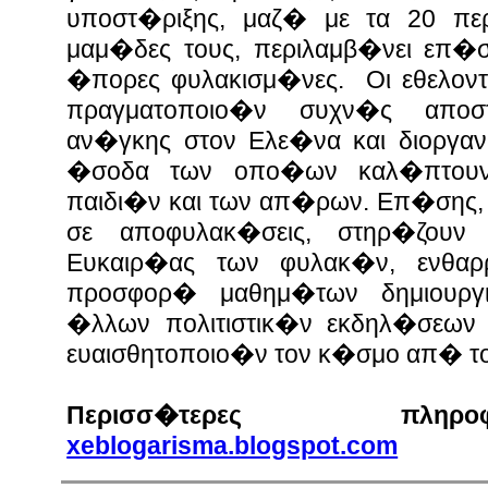
υποστ�ριξης, μαζ� με τα 20 πε
μαμ�δες τους, περιλαμβ�νει επ�σ
�πορες φυλακισμ�νες. Οι εθελοντ
πραγματοποιο�ν συχν�ς απο
αν�γκης στον Ελε�να και διοργαν
�σοδα των οπο�ων καλ�πτουν
παιδι�ν και των απ�ρων. Επ�σης,
σε αποφυλακ�σεις, στηρ�ζουν
Ευκαιρ�ας των φυλακ�ν, ενθαρ
προσφορ� μαθημ�των δημιουργ
�λλων πολιτιστικ�ν εκδηλ�σεων
ευαισθητοποιο�ν τον κ�σμο απ� το 
Περισσ�τερες πλη
xeblogarisma.blogspot.com