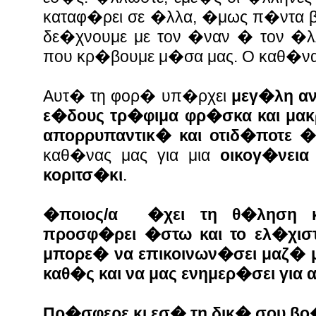
καταφ�ρει σε �λλα, �μως π�ντα β
δε�χνουμε με τον �ναν � τον �
που κρ�βουμε μ�σα μας. Ο
καθ�να
Αυτ� τη φορ� υπ�ρχει
μεγ�λη α
ε�δους τρ�φιμα φρ�σκα και μακ
απορρυπαντικ� και οτιδ�ποτε �
καθ�νας μας για μια
οικογ�νεια
κοριτσ�κι
.
�ποιος/α �χει τη θ�ληση κ
προσφ�ρει �στω και το ελ�χισ
μπορε� να επικοινων�σει μαζ� 
καθ�ς και να μας ενημερ�σει για
Πρ�σφερε κι εσ� τη δικ� σου βο