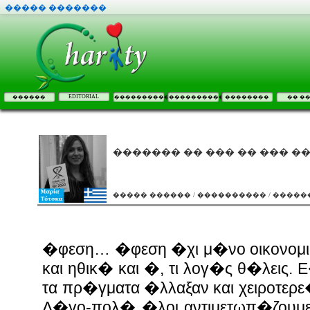
����� �������
EDITORIAL
������
����������
����������
��������
�� �
������� �� ��� �� ��� ��
����� ������ / ���������� / ����
�φεση… �φεση �χι μ�νο οικονομι
και ηθικ� και �, τι λογ�ς θ�λεις.
τα πρ�γματα �λλαξαν και χειροτερ
Λ�γο-πολ� �λοι αντιμετωπ�ζουμ