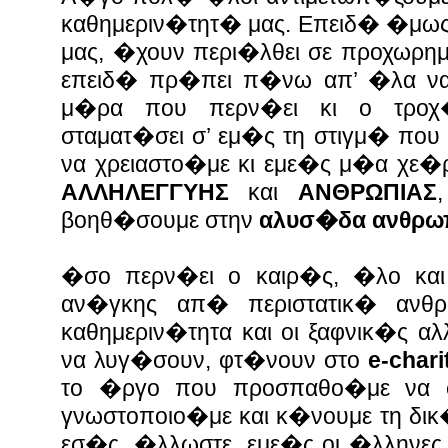
καθημεριν�τητ� μας. Επειδ� �μω
μας, �χουν περι�λθει σε προχωρη
επειδ� πρ�πει π�νω απ’ �λα να
μ�ρα που περν�ει κι ο τροχ
σταματ�σει σ’ εμ�ς τη στιγμ� που 
να χρειαστο�με κι εμε�ς μ�α χε�
ΑΛΛΗΛΕΓΓΥΗΣ
και
ΑΝΘΡΩΠΙΑΣ
βοηθ�σουμε στην
αλυσ�δα ανθρω
�σο περν�ει ο καιρ�ς, �λο και
αν�γκης απ� περιστατικ� αν
καθημεριν�τητα και οι ξαφνικ�ς α
να λυγ�σουν, φτ�νουν στο
e-chari
το �ργο που προσπαθο�με να φ
γνωστοποιο�με και κ�νουμε τη δι
εσ�ς. �λλωστε, εμε�ς οι �λληνες 