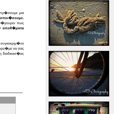
ντρ�σουμε μια
νοποι�σουμε.
σ�γουροι πως
υν αποθ�ματα
ο συγκεκριμ�νο
ορο�με να σας
η διαδικασ�ας