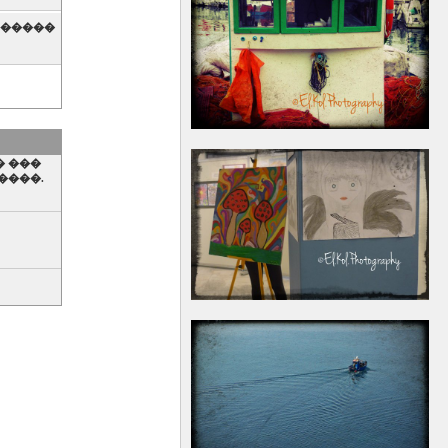
������
� ���
����.
���
������