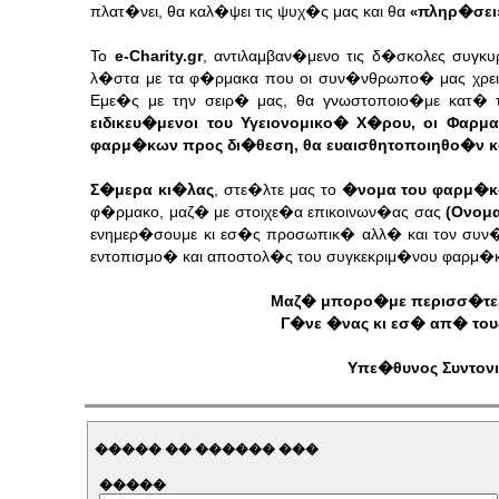
πλατ�νει, θα καλ�ψει τις ψυχ�ς μας και θα
πληρ�σει
«
Το
e-Charity.gr
, αντιλαμβαν�μενο τις δ�σκολες συγκ
λ�στα με τα φ�ρμακα που οι συν�νθρωπο� μας χρει
Εμε�ς με την σειρ� μας, θα γνωστοποιο�με κατ� 
ειδικευ�μενοι του Υγειονομικο� Χ�ρου, οι Φα
φαρμ�κων προς δι�θεση, θα ευαισθητοποιηθο�ν κ
Σ�μερα κι�λας
, στε�λτε μας το
�νομα του φαρμ�κ
φ�ρμακο, μαζ� με στοιχε�α επικοινων�ας σας
(Ονομ
ενημερ�σουμε κι εσ�ς προσωπικ� αλλ� και τον συν
εντοπισμο� και αποστολ�ς του συγκεκριμ�νου φαρμ�
Μαζ� μπορο�με περισσ�τερα
Γ�νε �νας κι εσ� απ� τους
Υπε�θυνος Συντον
����� �� ������ ���
�����