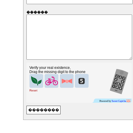
������
Verify your real existence,
Drag the missing digit to the phone
Reset
Powered by
Sweet Captcha