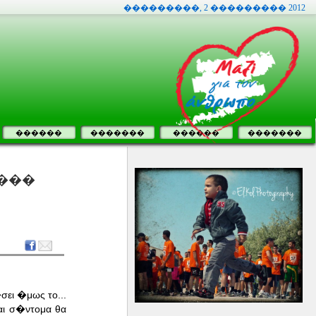
���������, 2 ��������� 2012
������
�������
������
�������
���
σει �μως το...
αι σ�ντομα θα