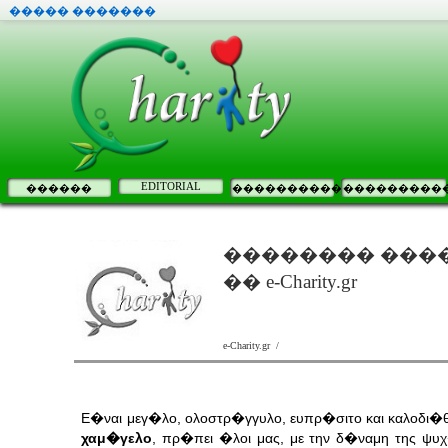
����� �������
EDITORIAL
������
����������
���������
�������� ���
�� e-Charity.gr
e-Charity.gr /
Ε�ναι μεγ�λο, ολοστρ�γγυλο, ευπρ�σιτο και καλοδι�θε
χαμ�γελο
, πρ�πει �λοι μας, με την δ�ναμη της ψυ