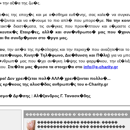
την αξ�α της ζω�ς.
»
υρ�ες της εποχ�ς και με α�σθημα ευθ�νης, σας καλε� να συγκε
�ζονται και να κ�νουμε το πιο απλ� που μπορο�με.
Να την κοι
τακτ� διαστ�ματα, τις αν�γκες που προκ�πτουν και ε�μαστε 
ρμακευτικ�ς Εταιρ�ες, αλλ� και συν�νθρωπο� μας που �χο
αι θα συνδρ�μουν στο �ργο μας.
ου
, την αιτ�α της πρ�σληψης και την περιοχ� που αναζητε�ται τ
ατεπ�νυμο, Κινητ� Τηλ�φωνο, Διε�θυνση και Π�λη)
για να μπ
�νθρωπ� μας που �χει αν�γκη λ�ψης του φαρμ�κου, την εξ�λιξ
κου.
Στε�λτε μας �μεσα τα στοιχε�α στο
info@e-charity.gr
! Δεν χρει�ζεται πολ� ΑΛΛ� χρει�ζονται πολλο�...
 κρ�κους της αλυσ�δας ανθρωπι�ς του e-Charity.gr
ισμο� Δρ�σης : Αλ�ξανδρος Γ. Τανασκ�δης
������� ������ �' ���� ��� �������
�������� ����� ������: �����
������������� ��� �����������