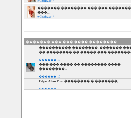
e-Charity.gr /
������� �������� ��� ��� ������
���...
e-Charity.gr /
������� ��� ��� ���� ��������
���������� ��������. ������� ��
�� �������� �� ����� ��� �������
������ 10
��� ��� ���� �� �������� ����
��������...
������ 10
Edgar Allan Poe: �������� � �������;
������ 10
�������� ����� ������: �����
������������� ��� �����������
������ 10
��� ���� ��� ��������: ������, ��
��� ������ �������� ���
������ 10
������� �������� ��� ��� ������
���...