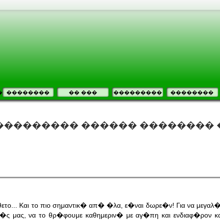
�
��������
�� ���
���������
��������
��������� ������ �������� 
το... Και το πιο σημαντικ� απ� �λα, ε�ναι δωρε�ν! Για να μεγαλ�
χ�ς μας, να το θρ�φουμε καθημεριν� με αγ�πη και ενδιαφ�ρον κ