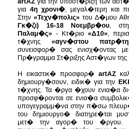
artAZ
για την υποστ�ριξη των αστ�
για
4η χρονι�
, μεγαλ�τερη και 
Στην
«Τεχν�πολις»
του Δ�μου Α
Γκ�ζι)
16-18 Νοεμβρ�ου
, στ
Παλαμ�ς»
- Κτ�ριο
«Δ10»
, περ
τ�χνης
«αγν�στου πατρ�τη
συνεισφορ� σας ενισχ�οντας μ
Πρ�γραμμα Στ�ριξης Αστ�γων της
Η εικαστικ� προσφορ�
artAZ
καλ
δημιουργ�σουν, ειδικ� για την
ΕΚ
τ�χνης. Τα �ργα �χουν ενια�α δι�
προσφ�ρονται σε ενια�α συμβολικ
υπογεγραμμ�να στην π�σω πλευρ� 
του δημιουργο� διατηρε�ται μυσ
μετ� την αγορ� του �ργου.