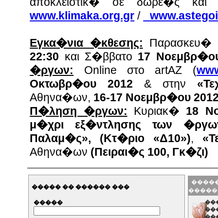
αποκλειστικ� σε δωρε�ς και 
www.klimaka.org.gr
/
www.astegoi-
Εγκα�νια �κθεσης:
Παρασκευ
22:30
και Σ�ββατο
17 Νοεμβρ�ου
�ργων:
Online στο artAZ (
www
Οκτωβρ�ου 2012
& στην
«Τε
Αθηνα�ων,
16-17 Νοεμβρ�ου 201
Π�ληση �ργων:
Κυριακ�
18 Νο
μ�χρι εξ�ντλησης των �ργω
Παλαμ�ς», (Κτ�ριο «Δ10»)
,
«Τ
Αθηνα�ων
(Πειραι�ς 100, Γκ�ζι)
�����
����� �� ������ ���
�����
�����
��
��
��