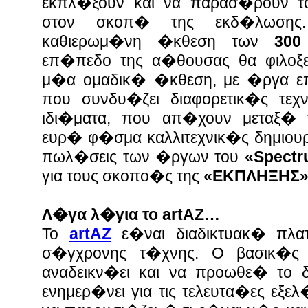
εκπλ�ξουν και να παρασ�ρουν τ
στον σκοπ� της εκδ�λωση
καθιερωμ�νη �κθεση των
300
επ�πεδο της α�θουσας θα φιλο
μ�α ομαδικ� �κθεση, με �ργα επ
που συνδυ�ζει διαφορετικ�ς τεχν
ιδι�ματα, που απ�χουν μεταξ� 
ευρ� φ�σμα καλλιτεχνικ�ς δημιου
πωλ�σεις των �ργων του
«Spect
για τους σκοπο�ς της
«ΕΚΠΛΗΞΗΣ
Λ�γα λ�για το artAZ…
Το
artAZ
ε�ναι διαδικτυακ� πλ
σ�γχρονης τ�χνης. Ο βασικ�ς
αναδεικν�ει και να προωθε� το δ
ενημερ�νει για τις τελευτα�ες εξελ