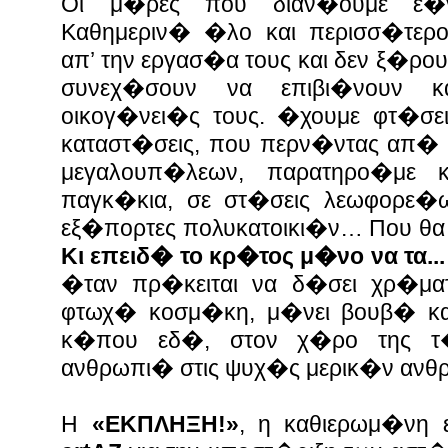
Οι μ�ρες που διαν�ουμε ε�
Καθημεριν� �λο και περισσ�τερ
απ’ την εργασ�α τους και δεν ξ�ρ
συνεχ�σουν να επιβι�νουν κ
οικογ�νει�ς τους. �χουμε φτ�σει
καταστ�σεις, που περν�ντας απ�
μεγαλουπ�λεων, παρατηρο�με 
παγκ�κια, σε στ�σεις λεωφορε�ων
εξ�πορτες πολυκατοικι�ν… Που θα
Κι επειδ� το κρ�τος μ�νο να τα..
�ταν πρ�κειται να δ�σει χρ�ματ
φτωχ� κοσμ�κη, μ�νει βουβ� κα
κ�που εδ�, στον χ�ρο της τ
ανθρωπι� στις ψυχ�ς μερικ�ν αν
Η
«ΕΚΠΛΗΞΗ!»
, η καθιερωμ�νη 