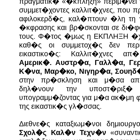
πραγματικ� «�κπληξη» περιμ�νει τ
συμμετ�χοντες καλλιτ�χνες, που
αφιλοκερδ�ς, καλ�πτουν �λη τη γ
�κφρασης και βρ�σκονται σε δι�φ
τους. Φ�τος �μως η ΕΚΠΛΗΞΗ �χ
καθ�ς οι συμμετοχ�ς δεν περι
εικαστικο�ς: Καλλιτ�χνες 
Αμερικ�. Αυστρ�α, Γαλλ�α, Γερ
Κ�να, Μαρ�κο, Νιγηρ�α, Σουηδ�
στην πρ�σκληση και μ�σα απ
δηλ�νουν την υποστ�ριξ�
υπογραμμ�ζοντας για μ�α ακ�μη φ
της εικαστικ�ς γλ�σσας.
Διεθνε�ς καταξιωμ�νοι δημιουρ
Σχολ�ς Καλ�ν Τεχν�ν
«συναντι