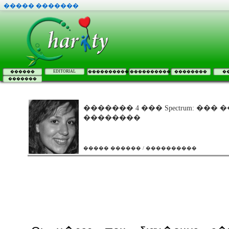
����� �������
EDITORIAL
������
����������
����������
��������
�
�������
������� 4 ��� Spectrum: ���
��������
����� ������ / ����������