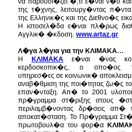
να παρουσι�ζει �,τι ε�ναι ν�ο κα
της τ�χνης, λειτουργ�ντας π�ντ
της Ελληνικ�ς και της Διεθνο�ς ει
Η ιστοσελ�δα ε�ναι πλ�ρως δια
Αγγλικ� �κδοση.
www.artaz.gr
Λ�γα λ�για για την ΚΛΙΜΑΚΑ…
Η
ΚΛΙΜΑΚΑ
ε�ναι �νας κοι
κερδοσκοπικ�ς, ο οπο�ος π
υπηρεσ�ες σε κοινωνικ� αποκλεισμ
αναβ�θμιση της ποι�τητας ζω�ς του
επαν�νταξη. Απ� το 2001 υλοπ
πρ�γραμμα στ�ριξης στους �στ
περιλαμβ�νοντας δρ�σεις απ�
αποκατ�σταση. Το Πρ�γραμμα Στ�ρ
πρωτοβουλ�α του φορ�α
ΚΛΙΜΑ