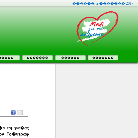
������, 2 ������� 2017
�����
�������
������
�������
ε�α ερμηνε�ας
ον Γο�ντραφ