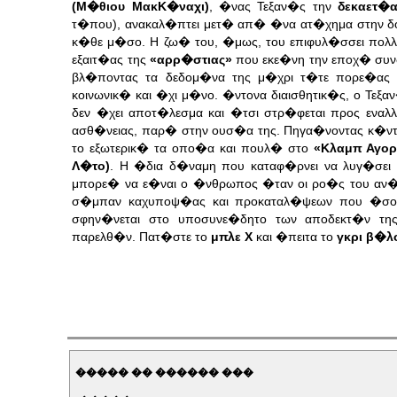
(Μ�θιου ΜακΚ�ναχι)
, �νας Τεξαν�ς την
δεκαετ�α
τ�που), ανακαλ�πτει μετ� απ� �να ατ�χημα στην δ
κ�θε μ�σο. Η ζω� του, �μως, του επιφυλ�σσει πολ
εξαιτ�ας της
«αρρ�στιας»
που εκε�νη την εποχ� συν
βλ�ποντας τα δεδομ�να της μ�χρι τ�τε πορε�ας τ
κοινωνικ� και �χι μ�νο. �ντονα διαισθητικ�ς, ο Τ
δεν �χει αποτ�λεσμα και �τσι στρ�φεται προς εναλ
ασθ�νειας, παρ� στην ουσ�α της. Πηγα�νοντας κ�ντ
το εξωτερικ� τα οπο�α και πουλ� στο
«Κλαμπ Αγο
Λ�το)
. Η �δια δ�ναμη που καταφ�ρνει να λυγ�σει
μπορε� να ε�ναι ο �νθρωπος �ταν οι ρο�ς του αν�μο
σ�μπαν καχυποψ�ας και προκαταλ�ψεων που �σο μ
σφην�νεται στο υποσυνε�δητο των αποδεκτ�ν τη
παρελθ�ν. Πατ�στε το
μπλε Χ
και �πειτα το
γκρι β�λ
����� �� ������ ���