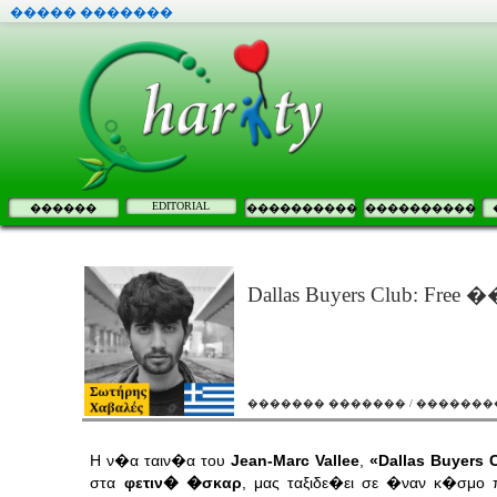
����� �������
EDITORIAL
������
����������
����������
Dallas Buyers Club: Fr
������� ������� / ���������
Η ν�α ταιν�α του
Jean-Marc Vallee
,
«Dallas Buyers 
στα
φετιν� �σκαρ
, μας ταξιδε�ει σε �ναν κ�σμο