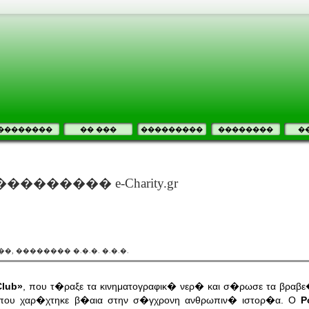
��������
�� ���
���������
��������
�
ee ���������� e-Charity.gr
, �������� �.�.�. �.�.�.
Club»
, που τ�ραξε τα κινηματογραφικ� νερ� και σ�ρωσε τα βραβ
 που χαρ�χτηκε β�αια στην σ�γχρονη ανθρωπιν� ιστορ�α. Ο
Ρ