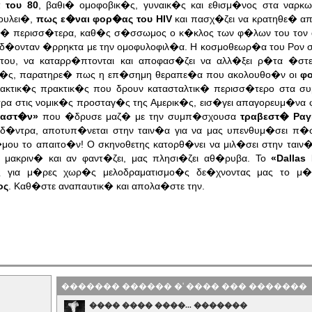
 του 80
, βαθι� ομοφοβικ�ς, γυναικ�ς και εθισμ�νος στα ναρκ
ουλει�,
πως ε�ναι φορ�ας του HIV
και πασχ�ζει να κρατηθε� α
λ� περισσ�τερα, καθ�ς σ�σσωμος ο κ�κλος των φ�λων του τον
δ�ονταν �ρρηκτα με την ομοφυλοφιλ�α. Η κοσμοθεωρ�α του Ρον 
ου, να καταρρ�πτονται και αποφασ�ζει να αλλ�ξει ρ�τα �στε
εξαν�ς, παρατηρε� πως η επ�σημη θεραπε�α που ακολουθο�ν οι
φο
λακτικ�ς πρακτικ�ς που δρουν κατασταλτικ� περισσ�τερο στα σ
ρα στις νομικ�ς προσταγ�ς της Αμερικ�ς, εισ�γει απαγορευμ�ν
ραστ�ν»
που �δρυσε μαζ� με την συμπ�σχουσα
τραβεστ� Ραγ
 δ�ντρα, αποτυπ�νεται στην ταιν�α για να μας υπενθυμ�σει π
υ το απαιτο�ν! Ο σκηνοθετης κατορθ�νει να μιλ�σει στην ταιν�
ακριν� και αν φαντ�ζει, μας πλησι�ζει αθ�ρυβα. Το
«Dallas
ς για μ�ρες χωρ�ς μελοδραματισμο�ς δε�χνοντας μας το μ
ος
. Καθ�στε αναπαυτικ� και απολα�στε την.
������� ������ �' ���� ��� �������
���� ���� ����... �������