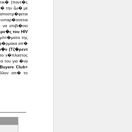
ωτικ� (παντ�ς
π� την ζω� με
 αποστρ�φεται
συνταρ�σσεται
 να επιβι�σει
ρε�ς του HIV
υμπτ�ματα της
α φ�ρμακα απ�
ι�ν (Τζ�ρεντ
�σο ε�πλαστος
α του για �να
 Buyers Club»
�λλον απ� το