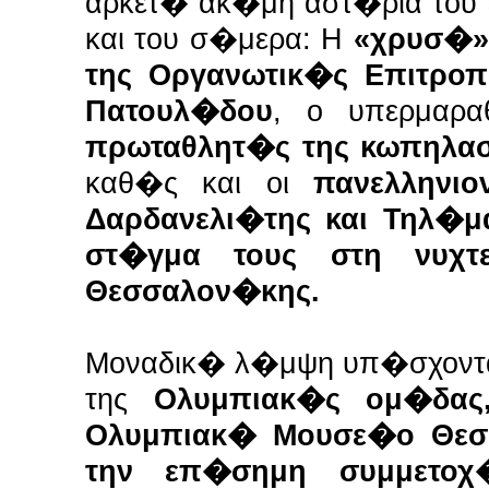
αρκετ� ακ�μη αστ�ρια του ε
και του σ�μερα: Η
«χρυσ�»
της Οργανωτικ�ς Επιτρο
Πατουλ�δου
, ο υπερμαρ
πρωταθλητ�ς της κωπηλα
καθ�ς και οι
πανελληνιο
Δαρδανελι�της και Τηλ�μ
στ�γμα τους στη νυχτ
Θεσσαλον�κης.
Μοναδικ� λ�μψη υπ�σχονται
της
Ολυμπιακ�ς ομ�δας
Ολυμπιακ� Μουσε�ο Θεσσ
την επ�σημη συμμετο