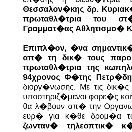
Θεσσαλον�κης δρ. Κυριακ
πρωταθλ�τρια του σ
Γραμματ�ας Αθλητισμο� 
Επιπλ�ον, �να σημαντικ
απ� τη δικ� τους παρ
πρωταθλ�τρια της κωπη
94χρονος Φ�της Πετρ�δη
διοργ�νωσης. Με τις δικ�ς
υποστηριζ�μενοι φορε�ς κο
θα λ�βουν απ� την Οργανω
ευρ� για κ�θε δρομ�α τ
ζωνταν� τηλεοπτικ� 