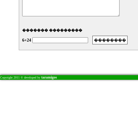
������� ���������
6+24
taramigos
Copyright 2011 © developed by