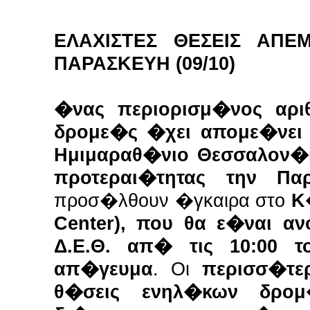
ΕΛΑΧΙΣΤΕΣ ΘΕΣΕΙΣ ΑΠΕ
ΠΑΡΑΣΚΕΥΗ (09/10)
�νας περιορισμ�νος αρι
δρομε�ς �χει απομε�νει 
Ημιμαραθ�νιο Θεσσαλον�κ
προτεραι�τητας την Παρ
προσ�λθουν �γκαιρα στο
Κ
Center), που θα ε�ναι α
Δ.Ε.Θ. απ� τις 10:00 
απ�γευμα
. Οι
περισσ�τε
θ�σεις ενηλ�κων δρο