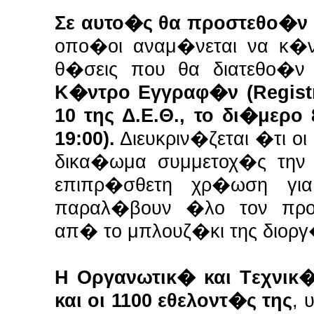
Σε αυτο�ς θα προστεθο�ν 
οπο�οι αναμ�νεται να κ�ν
θ�σεις που θα διατεθο�ν 
Κ�ντρο Εγγραφ�ν (Registr
10 της Δ.Ε.Θ., το δι�μερο
19:00).
Διευκριν�ζεται �τι ο
δικα�ωμα συμμετοχ�ς την
επιπρ�σθετη χρ�ωση γι
παραλ�βουν �λο τον προ
απ� το μπλουζ�κι της διορ
Η Οργανωτικ� και Tεχνικ
και οι 1100 εθελοντ�ς της
, 