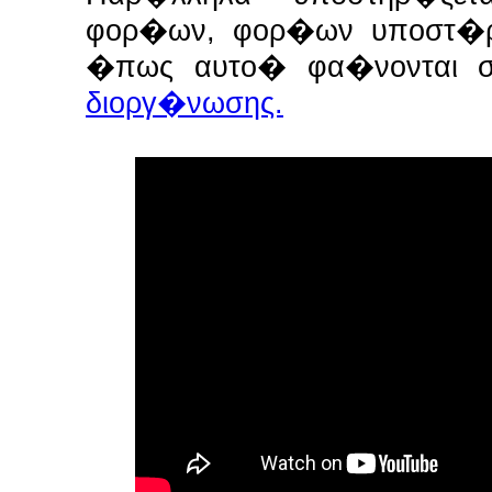
φορ�ων, φορ�ων υποστ�ρι
�πως αυτο� φα�νονται 
διοργ�νωσης.