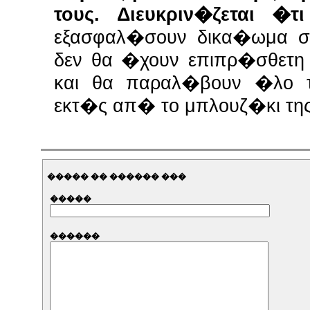
τους. Διευκριν�ζεται �τ
εξασφαλ�σουν δικα�ωμα σ
δεν θα �χουν επιπρ�σθετη
και θα παραλ�βουν �λο τ
εκτ�ς απ� το μπλουζ�κι τη
����� �� ������ ���
�����
������