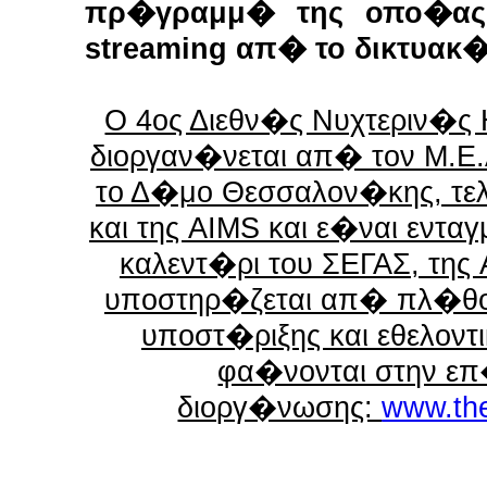
πρ�γραμμ� της οπο�ας α
streaming απ� το δικτυα
Ο 4ος Διεθν�ς Νυχτεριν�ς
διοργαν�νεται απ� τον Μ.Ε
το Δ�μο Θεσσαλον�κης, τε
και της AIMS και ε�ναι εντα
καλεντ�ρι του ΣΕΓΑΣ, της
υποστηρ�ζεται απ� πλ�θ
υποστ�ριξης και εθελο
φα�νονται στην επ
διοργ�νωσης:
www.the