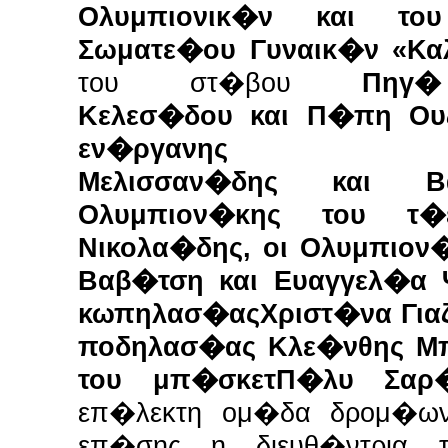
Ολυμπιονικ�ν και το
Σωματε�ου Γυναικ�ν «Καλ
του στ�βου
Πηγ
Κελεσ�δου και Π�πη Ουζ
εν�ργανης γυμ
Μελισσαν�δης και Β
Ολυμπιον�κης του τ
Νικολα�δης, οι Ολυμπιον
Βαβ�τση και Ευαγγελ�α 
κωπηλασ�αςΧριστ�να Γιαζ
ποδηλασ�ας Κλε�νθης Μπ
του μπ�σκετΠ�λυ Σαρ
επ�λεκτη ομ�δα δρομ�ων
επ�σης η διευθ�ντρια