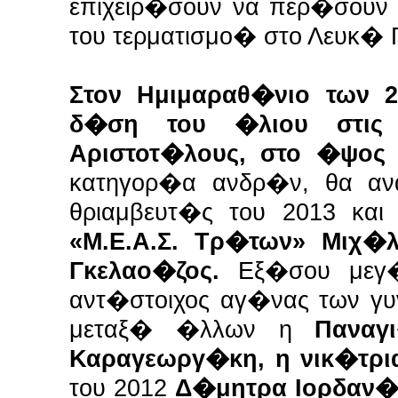
επιχειρ�σουν να περ�σουν
του τερματισμο� στο Λευκ�
Στον Ημιμαραθ�νιο των 21
δ�ση του �λιου στις
Αριστοτ�λους, στο �ψος
κατηγορ�α ανδρ�ν, θα α
θριαμβευτ�ς του 2013 και
«Μ.Ε.Α.Σ. Τρ�των» Μιχ�
Γκελαο�ζος.
Εξ�σου μεγ�
αντ�στοιχος αγ�νας των γ
μεταξ� �λλων η
Παναγι
Καραγεωργ�κη, η νικ�τρια
του 2012
Δ�μητρα Ιορδαν�