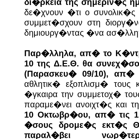
δι�ρκεια της σημεριν�ς η
δε�χνουν �τι ο συνολικ�ς
συμμετ�σχουν στη διοργ
δημιουργ�ντας �να ασ�λλη
Παρ�λληλα, απ� το Κ�ντ
10 της Δ.Ε.Θ. θα συνεχ�
(Παρασκευ� 09/10), απ� 
αθλητικ� εξοπλισμ� τους 
�γκαιρα την συμμετοχ� του
παραμε�νει ανοιχτ�ς και 
10 Οκτωβρ�ου, απ� τις 10
�σους δρομε�ς εκτ�ς Θ
παραλ�βει νωρ�τ