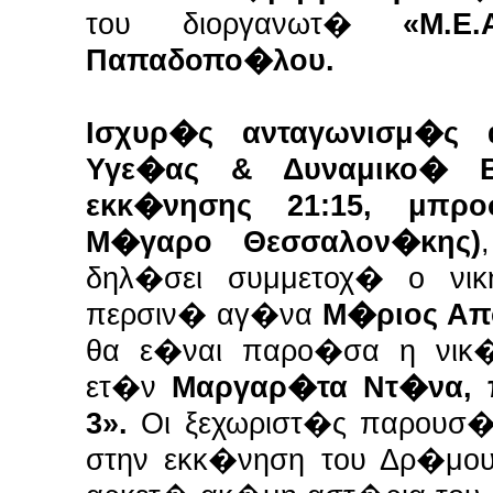
του διοργανωτ�
«Μ.Ε.Α
Παπαδοπο�λου.
Ισχυρ�ς ανταγωνισμ�ς 
Υγε�ας & Δυναμικο� Β
εκκ�νησης 21:15, μπ
Μ�γαρο Θεσσαλον�κης)
δηλ�σει συμμετοχ� ο νικ
περσιν� αγ�να
Μ�ριος Απ
θα ε�ναι παρο�σα η νικ
ετ�ν
Μαργαρ�τα Ντ�να, π
3».
Οι ξεχωριστ�ς παρουσ�
στην εκκ�νηση του Δρ�μου