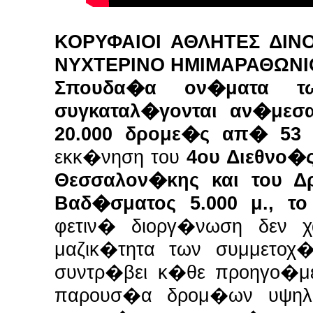
ΚΟΡΥΦΑΙΟΙ ΑΘΛΗΤΕΣ ΔΙΝ
ΝΥΧΤΕΡΙΝΟ ΗΜΙΜΑΡΑΘΩΝΙ
Σπουδα�α ον�ματα τ
συγκαταλ�γονται αν�μεσ
20.000 δρομε�ς απ� 53
εκκ�νηση του
4ου Διεθνο�
Θεσσαλον�κης και του 
Βαδ�σματος 5.000 μ., τ
φετιν� διοργ�νωση δεν 
μαζικ�τητα των συμμετοχ
συντρ�βει κ�θε προηγο�μ
παρουσ�α δρομ�ων υψηλ