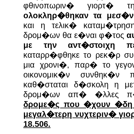
φθινοπωριν� γιορτ�
ολοκληρ�θηκαν τα μεσ�νυ
και η τελικ� καταμ�τρησ
δρομ�ων θα ε�ναι φ�τος
α
με την αντ�στοιχη π
καταρρ�φθηκε το ρεκ�ρ συ
μια χρονι�, παρ� το γεγ
οικονομικ�ν συνθηκ�ν 
καθ�σταται δ�σκολη η με
δρομ�ων απ� �λλες π�
δρομε�ς που �χουν �δη
μεγαλ�τερη νυχτεριν� γιο
18.506.