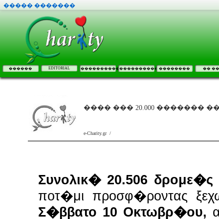
����� �������
EDITORIAL
������
����������
����������
��������
�� �
���� ��� 20.000 ������� 
e-Charity.gr /
Συνολικ� 20.506 δρομε�
ποτ�μι προσφ�ροντας ξε
Σ�ββατο 10 Οκτωβρ�ου,
α