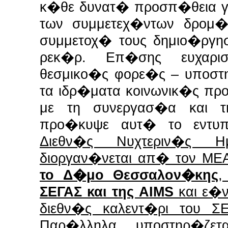
κ�θε δυνατ� προσπ�θεια γι
των συμμετεχ�ντων δρομ�
συμμετοχ� τους δημιο�ργ
ρεκ�ρ. Επ�σης ευχαρισ
θεσμικο�ς φορε�ς – υποστη
τα ιδρ�ματα κοινωνικ�ς προ
με τη συνεργασ�α και 
προ�κυψε αυτ� το εντυ
Διεθν�ς Νυχτεριν�ς Ημ
διοργαν�νεται απ� τον Μ
το Δ�μο Θεσσαλον�κης
,
ΣΕΓΑΣ και της AIMS
και ε�ν
διεθν�ς καλεντ�ρι του Σ
Παρ�λληλα υποστηρ�ζε