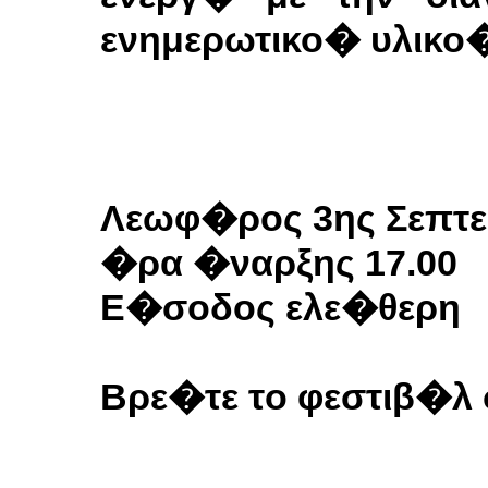
ενημερωτικο� υλικο� 
Λεωφ�ρος 3ης Σεπτ
�ρα �ναρξης 17.00
Ε�σοδος ελε�θερη
Bρε�τε τo φεστιβ�λ