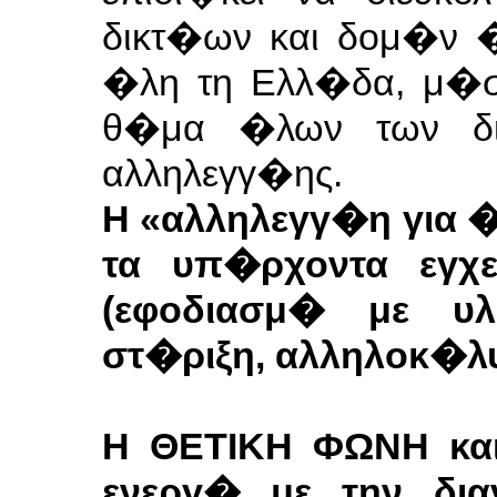
δικτ�ων και δομ�ν 
�λη τη Ελλ�δα, μ�σ
θ�μα �λων των δι
αλληλεγγ�ης.
Η «αλληλεγγ�η για 
τα υπ�ρχοντα εγχ
(εφοδιασμ� με υλ
στ�ριξη, αλληλοκ�λυ
H ΘΕΤΙΚΗ ΦΩΝΗ και
ενεργ� με την δι