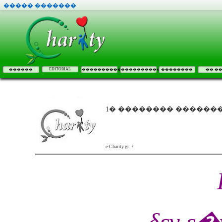
����� �������
EDITORIAL
������
����������
����������
��������
�� �
1� �������� ������
e-Charity.gr /
δεν ε�