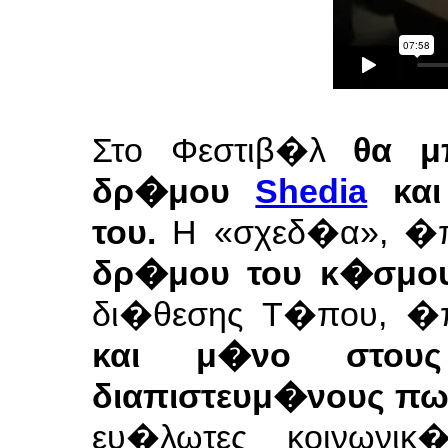
Στο Φεστιβ�λ
θα μ
δρ�μου
Shedia
και
του.
Η «σχεδ�α», �π
δρ�μου του κ�σμο
δι�θεσης Τ�που, �
και μ�νο στου
διαπιστευμ�νους πω
ευ�λωτες κοινωνικ