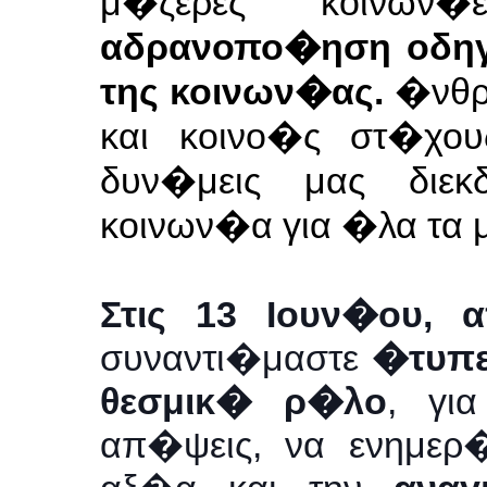
μ�ζερες κοινων�ε
αδρανοπο�ηση
οδη
της κοινων�ας.
�νθρ
και κοινο�ς στ�χο
δυν�μεις μας διεκ
κοινων�α
για �λα τα 
Στις 13 Ιουν�ου,
συναντι�μαστε
�τυπες
θεσμικ� ρ�λο
, γι
απ�ψεις, να ενημερ