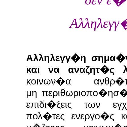
Αλληλεγγ
Αλληλεγγ�η σημα�νε
και να αναζητ�ς 
κοινων�α ανθ
μη
περιθωριοπο�ησ�
επιδι�ξεις των
εγ
πολ�τες ενεργο�ς κ