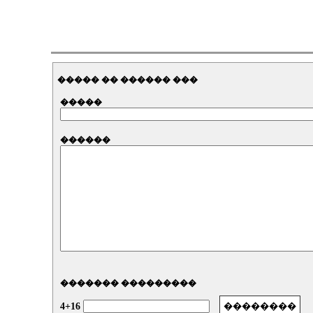
����� �� ������ ���
�����
������
������� ���������
4+16