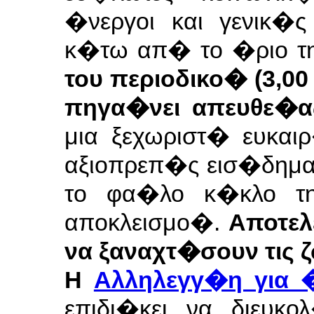
�νεργοι και γενικ�
κ�τω απ� το �ριο τη
του περιοδικο� (3,00
πηγα�νει απευθε�α
μια ξεχωριστ� ευκα
αξιοπρεπ�ς εισ�δημ
το φα�λο κ�κλο τη
αποκλεισμο�.
Αποτε
να ξαναχτ�σουν τις 
Η
Αλληλεγγ�η για 
επιδι�κει να διευκ