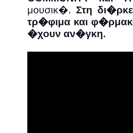
μουσικ�.
Στη δι�ρκ
τρ�φιμα και φ�ρμακ
�χουν αν�γκη.