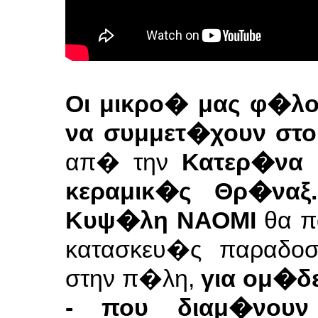
Οι μικρο� μας φ�λο
να συμμετ�χουν στο
απ� την
Κατερ�να 
κεραμικ�ς Θρ�να
Κυψ�λη ΝΑΟΜΙ
θα π
κατασκευ�ς παραδο
στην π�λη,
για ομ�δ
- που διαμ�νουν