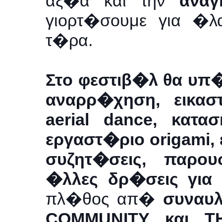
αξ�α και την
αναγκ
γιορτ�σουμε για �
τ�ρα.
Στo φεστιβ�λ θα υπ
αναρρ�χηση, εικασ
aerial dance, κατ
εργαστ�ριο origami,
συζητ�σεις, παρ
�λλες δρ�σεις για
πλ�θος απ�
συναυ
COMMUNITY και Τ