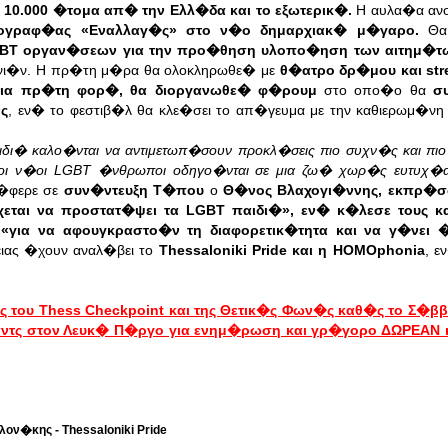
10.000 �τομα απ� την Ελλ�δα και το εξωτερικ�.
Η αυλα�α ανο
ογραφ�ας «Εναλλαγ�ς» στο ν�ο δημαρχιακ� μ�γαρο.
Θα 
GBT οργαν�σεων για την προ�θηση υλοπο�ηση των αιτημ�τω
ινι�ν. Η πρ�τη μ�ρα θα ολοκληρωθε� με
θ�ατρο δρ�μου και stre
για πρ�τη φορ�, θα διοργανωθε� φ�ρουμ
στο οπο�ο θα
σ
νς
, εν� το φεστιβ�λ θα κλε�σει το απ�γευμα με την καθιερωμ�ν
παιδι� καλο�νται να αντιμετωπ�σουν προκλ�σεις πιο συχν�ς και π
 οι ν�οι LGBT �νθρωποι οδηγο�νται σε μια ζω� χωρ�ς ευτυχ�
�φερε σε
συν�ντευξη Τ�που
ο
Θ�νος Βλαχογι�ννης, εκπρ�
χεται να προστατ�ψει τα LGBT παιδι�», εν� κ�λεσε τους κ
 «για να αφουγκραστο�ν τη διαφορετικ�τητα και να γ�νει 
ιας �χουν αναλ�βει το
Thessaloniki Pride και η HOMOphonia
, 
του Thess Checkpoint και της
Θετικ�ς Φων�ς καθ�ς το Σ�ββ
 σταντς στον Λευκ� Π�ργο για ενημ�ρωση και γρ�γορο ΔΩΡΕΑΝ
ν�κης - Thessaloniki Pride