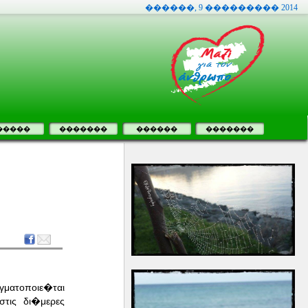
������, 9 ��������� 2014
�����
�������
������
�������
ματοποιε�ται
τις δι�μερες