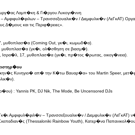
εωργ�ας Λαμπ�κη & Γι�ργου Λυκογι�ννη
ι – Αμφιφυλ�φιλων – Τρανσσεξουαλικ�ν / Διεμφυλικ�ν (ΛεΓκΑΤ) Οργ
ς Δ�μους και τις Περιφ�ρειες».
7, μυθοπλασ�α (Coming Out, γκ�ι, κωμωδ�α).
0, μυθοπλασ�α (γκ�ι, ολ�σθηση σε βιασμ�).
n, Ισρα�λ, 17, μυθοπλασ�α (γκ�ι, πρ�τος �ρωτας, οικογ�νεια).
ατιστηρ�ου
Σκην�ς Κυνηγιο� απ� την Κ�τω Βαυαρ�α» του Martin Speer, μετ�
λικ�ν).
�ου) : Yannis PK, DJ Nik, The Mode, Be Uncensored DJs
 Γκ�ι Αμφιφυλ�φιλ�ν – Τρανσσεξουαλικ�ν / Διεμφυλικ�ν (ΛεΓκΑΤ) 
επαδιαν�ς (Thessaloniki Rainbow Youth), Κατερ�να Παπανικολ�ου