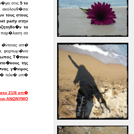
�γει στις
5 το
ακολουθ�σει
ν τους στους
et party στην
υζητηθο�ν τα
η παρ�λαση σε
ιο �ντονες απ�
α, φορτωμ�νοι
σωπος Τ�που
ατο�κους της
�νας γ�νιμος
εν� τελε� υπ�
ατο 21/6 απ�
 και ΑΝΩΝΥΜΟ