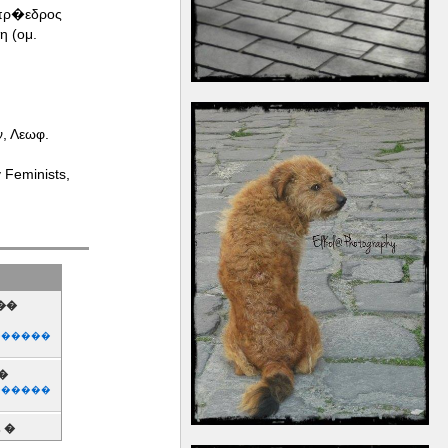
(πρ�εδρος
 (ομ.
, Λεωφ.
Feminists,
��
������
��
������
 �