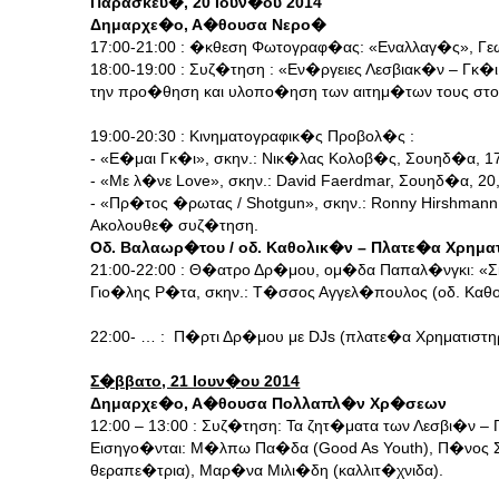
Παρασκευ�, 20 Ιουν�ου 2014
Δημαρχε�ο, Α�θουσα Νερο�
17:00-21:00 : �κθεση Φωτογραφ�ας: «Εναλλαγ�ς», Γ
18:00-19:00 : Συζ�τηση : «Εν�ργειες Λεσβιακ�ν – Γκ�
την προ�θηση και υλοπο�ηση των αιτημ�των τους στου
19:00-20:30 : Κινηματογραφικ�ς Προβολ�ς :
- «Ε�μαι Γκ�ι», σκην.: Νικ�λας Κολοβ�ς, Σουηδ�α, 1
- «Με λ�νε Love», σκην.: David Faerdmar, Σουηδ�α, 2
- «Πρ�τος �ρωτας / Shotgun», σκην.: Ronny Hirshman
Ακολουθε� συζ�τηση.
Οδ. Βαλαωρ�του / οδ. Καθολικ�ν – Πλατε�α Χρημ
21:00-22:00 : Θ�ατρο Δρ�μου, ομ�δα Παπαλ�νγκι: «
Γιο�λης Ρ�τα, σκην.: Τ�σσος Αγγελ�πουλος (οδ. Καθο
22:00- … : Π�ρτι Δρ�μου με DJs (πλατε�α Χρηματιστηρ
Σ�ββατο, 21 Ιουν�ου 2014
Δημαρχε�ο, Α�θουσα Πολλαπλ�ν Χρ�σεων
12:00 – 13:00 : Συζ�τηση: Τα ζητ�ματα των Λεσβι�ν –
Εισηγο�νται: Μ�λπω Πα�δα (Good As Youth), Π�νος Σκ
θεραπε�τρια), Μαρ�να Μιλι�δη (καλλιτ�χνιδα).