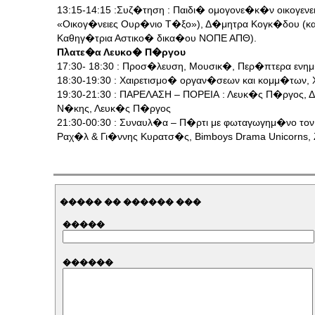
13:15-14:15 :Συζ�τηση : Παιδι� ομογονε�κ�ν οικογεν
«Οικογ�νειες Ουρ�νιο Τ�ξο»), Δ�μητρα Κογκ�δου (κ
Καθηγ�τρια Αστικο� δικα�ου ΝΟΠΕ ΑΠΘ).
Πλατε�α Λευκο� Π�ργου
17:30- 18:30 : Προσ�λευση, Μουσικ�, Περ�πτερα εν
18:30-19:30 : Χαιρετισμο� οργαν�σεων και κομμ�των,
19:30-21:30 : ΠΑΡΕΛΑΣΗ – ΠΟΡΕΙΑ : Λευκ�ς Π�ργος, 
Ν�κης, Λευκ�ς Π�ργος
21:30-00:30 : Συναυλ�α – Π�ρτι με φωταγωγημ�νο τον
Ραχ�λ & Γι�ννης Κυρατσ�ς, Bimboys Drama Unicorns, 
����� �� ������ ���
�����
������