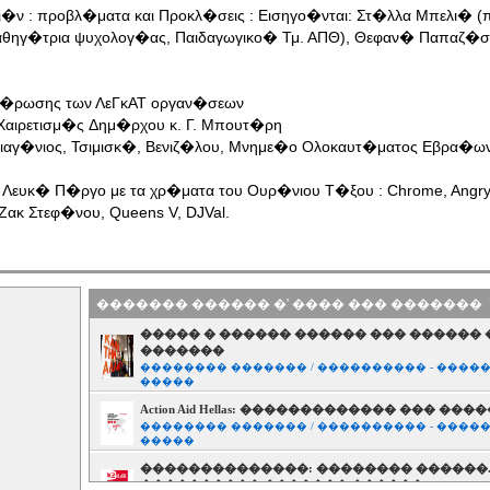
ει�ν : προβλ�ματα και Προκλ�σεις : Εισηγο�νται: Στ�λλα Μπελι� 
αθηγ�τρια ψυχολογ�ας, Παιδαγωγικο� Τμ. ΑΠΘ), Θεφαν� Παπαζ�ση
ημ�ρωσης των ΛεΓκΑΤ οργαν�σεων
 Χαιρετισμ�ς Δημ�ρχου κ. Γ. Μπουτ�ρη
Διαγ�νιος, Τσιμισκ�, Βενιζ�λου, Μνημε�ο Ολοκαυτ�ματος Εβρα�ων
 Λευκ� Π�ργο με τα χρ�ματα του Ουρ�νιου Τ�ξου : Chrome, Angry 
Ζακ Στεφ�νου, Queens V, DJVal.
������� ������ �' ���� ��� �������
����� � ������ ������ ��� ������ 
�������
�������� ������� / ���������� - ����
�����
Action Aid Hellas: ������������� ��� ���
�������� ������� / ���������� - ����
�����
��������������: �������� ������.
���������� ������� ������