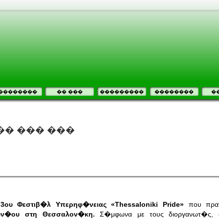
��������
�� ���
���������
��������
�
14: ��� ��� ���
ου Φεστιβ�λ Υπερηφ�νειας «Thessaloniki Pride»
που πραγ
υν�ου στη Θεσσαλον�κη.
Σ�μφωνα με τους διοργανωτ�ς, σ