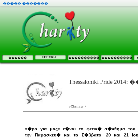
����� �������
EDITORIAL
������
����������
����������
Thessaloniki Pride 20
e-Charity.gr /
«�ρα για μας» ε�ναι το φετιν� σ�νθημα του 3
την
Παρασκευ� και το Σ�ββατο, 20 και 21 Ιο