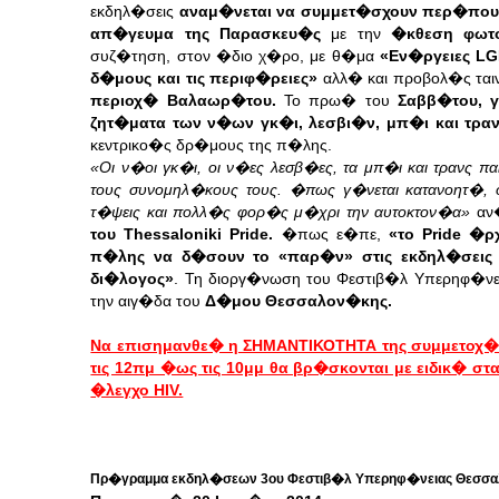
εκδηλ�σεις
αναμ�νεται να συμμετ�σχουν περ�που 
απ�γευμα της Παρασκευ�ς
με την
�κθεση φωτ
συζ�τηση, στον �διο χ�ρο, με θ�μα
«Εν�ργειες L
δ�μους και τις περιφ�ρειες»
αλλ� και προβολ�ς τα
περιοχ� Βαλαωρ�του.
Το πρω� του
Σαββ�του, 
ζητ�ματα των ν�ων γκ�ι, λεσβι�ν, μπ�ι και τρα
κεντρικο�ς δρ�μους της π�λης.
«Οι ν�οι γκ�ι, οι ν�ες λεσβ�ες, τα μπ�ι και τρανς 
τους συνομηλ�κους τους. �πως γ�νεται κατανοητ�,
τ�ψεις και πολλ�ς φορ�ς μ�χρι την αυτοκτον�α»
αν
του Thessaloniki Pride.
�πως ε�πε,
«το Pride �ρ
π�λης να δ�σουν το «παρ�ν»
στις εκδηλ�σεις
δι�λογος»
. Τη διοργ�νωση του Φεστιβ�λ Υπερηφ�νε
την αιγ�δα του
Δ�μου Θεσσαλον�κης.
Να επισημανθε� η ΣΗΜΑΝΤΙΚΟΤΗΤΑ της συμμετοχ�ς 
τις 12πμ �ως τις 10μμ θα βρ�σκονται με ειδικ�
�λεγχο HIV.
Πρ�γραμμα εκδηλ�σεων 3ου Φεστιβ�λ Υπερηφ�νειας Θεσσαλο