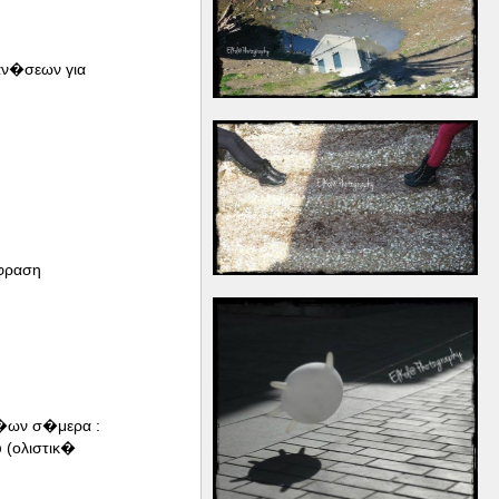
αν�σεων για
φραση
ν�ων σ�μερα :
 (ολιστικ�