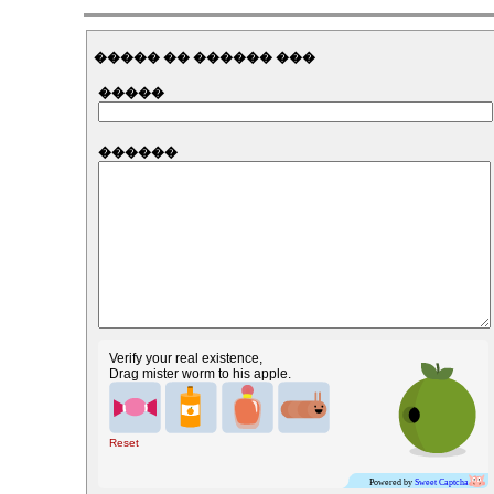
����� �� ������ ���
�����
������
Verify your real existence,
Drag mister worm to his apple.
Reset
Powered by
Sweet Captcha