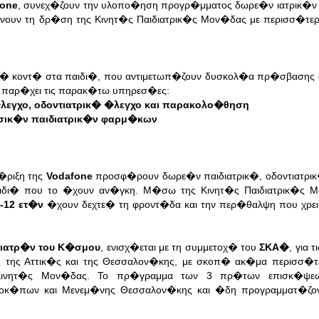
fone
, συνεχ�ζουν την υλοπο�ηση προγρ�μματος δωρε�ν ιατρικ�ν 
νουν τη δρ�ση της Κινητ�ς Παιδιατρικ�ς Μον�δας με περισσ�τερ
θε� κοντ� στα παιδι�, που αντιμετωπ�ζουν δυσκολ�α πρ�σβασης
α παρ�χει τις παρακ�τω υπηρεσ�ες:
λεγχο, οδοντιατρικ� �λεγχο και παρακολο�θηση
σικ�ν παιδιατρικ�ν φαρμ�κων
�ριξη της
Vodafone
προσφ�ρουν δωρε�ν παιδιατρικ�, οδοντιατρ
αιδι� που το �χουν αν�γκη. Μ�σω της Κινητ�ς Παιδιατρικ�ς 
-12 ετ�ν
�χουν δεχτε� τη φροντ�δα και την περ�θαλψη που χρε
ιατρ�ν του Κ�σμου
, ενισχ�εται με τη συμμετοχ� του
ΣΚΑ�
, για 
 της Αττικ�ς και της Θεσσαλον�κης, με σκοπ� ακ�μα περισσ�τ
Κινητ�ς Μον�δας.
Το πρ�γραμμα των 3 πρ�των επισκ�ψε
λοκ�πων και Μενεμ�νης Θεσσαλον�κης και �δη προγραμματ�ζον