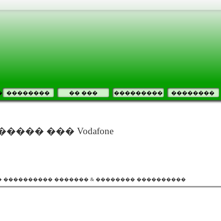
�
��������
�� ���
���������
��������
��� ��� Vodafone
����� ���������� ������� & �������� ����������