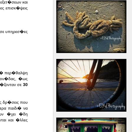
εξετ�σεων και
ες επισκ�ψεις
 σε υπηρεσ�ες
ικ� περ�θαλψη
Μον�δας, �ως
ι�ζονταν σε
30
τις δρ�σεις που
ερα παιδι� να
ων �χει �δη
ται και �λλες