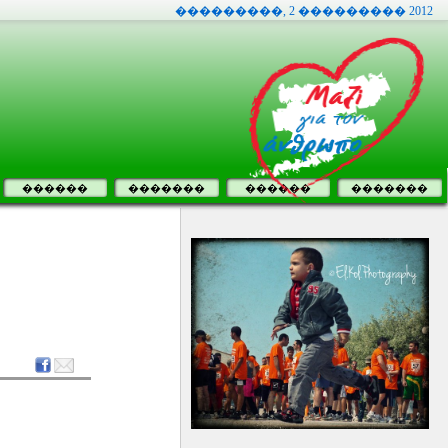
���������, 2 ��������� 2012
������
�������
������
�������