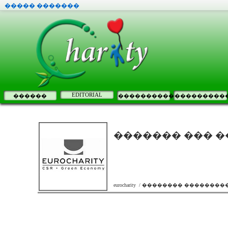
����� �������
EDITORIAL
������
����������
���������
������� ��� ���
eurocharity / �������� ����