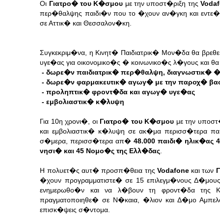
Oι
Γιατρο� του Κ�σμου
με την υποστ�ριξη της
Voda
περ�θαλψης παιδι�ν που το �χουν αν�γκη και εντε�
σε Αττικ� και Θεσσαλον�κη.
Συγκεκριμ�να, η Κινητ� Παιδιατρικ� Μον�δα θα βρε
υγε�ας για οικονομικο�ς � κοινωνικο�ς λ�γους και θ
- δωρε�ν παιδιατρικ� περ�θαλψη, διαγνωστικ� �
- δωρε�ν φαρμακευτικ� αγωγ� με την παροχ� βα
- προληπτικ� φροντ�δα και αγωγ� υγε�ας
- εμβολιαστικ� κ�λυψη
Για 10η χρονι�, οι
Γιατρο� του Κ�σμου
με την υποστ
και εμβολιαστικ� κ�λυψη σε ακ�μα περισσ�τερα π
σ�μερα, περισσ�τερα απ�
48.000 παιδι� ηλικ�ας 4
νησι� και 45 Νομο�ς της Ελλ�δας
.
H πολυετ�ς αυτ� προσπ�θεια της
Vodafone
και των
Γ
�χουν προγραμματιστε� σε 15 επιλεγμ�νους Δ�μους
ενημερωθο�ν και να λ�βουν τη φροντ�δα της 
πραγματοποιηθε� σε Ν�καια, �λιον και Δ�μο Αμπε
επισκ�ψεις σ�ντομα.