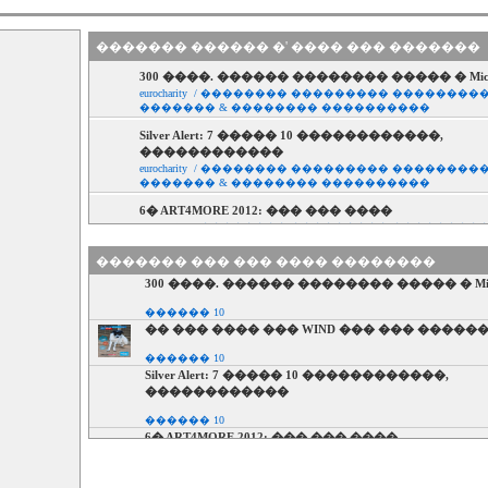
������� ������ �' ���� ��� �������
300 ����. ������ �������� ����� � Micro
eurocharity / �������� ��������� ��������
������� & �������� ����������
Silver Alert: 7 ����� 10 ������������,
������������
eurocharity / �������� ��������� ��������
������� & �������� ����������
6� ART4MORE 2012: ��� ��� ����
eurocharity / �������� ��������� ��������
������� & �������� ����������
������� ��� ��� ���� ��������
300 ����. ������ �������� ����� � Micr
������ 10
�� ��� ���� ��� WIND ��� ��� �����
������ 10
Silver Alert: 7 ����� 10 ������������,
������������
������ 10
6� ART4MORE 2012: ��� ��� ����
������ 10