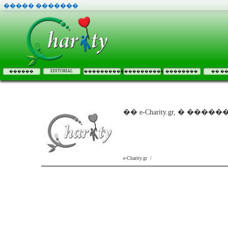
����� �������
EDITORIAL
������
����������
����������
��������
�� �
�� e-Charity.gr, � ����
e-Charity.gr /