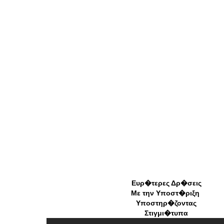
Ευρ�τερες Δρ�σεις
Με την Υποστ�ριξη
Υποστηρ�ζοντας
Στιγμι�τυπα