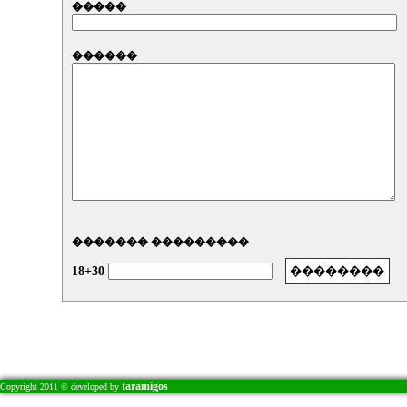
�����
������
������� ���������
18+30
taramigos
Copyright 2011 © developed by