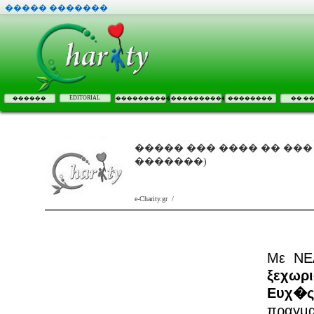
����� �������
EDITORIAL
������
����������
����������
��������
�� �
����� ��� ���� �� ��� �
�������)
e-Charity.gr /
Με ΝΕ
ξεχωρ
Ευχ�ς
πραγμ