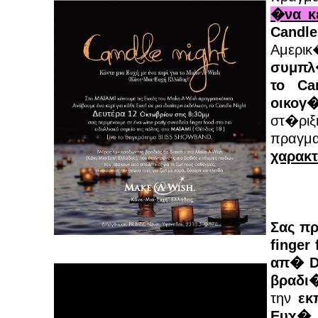
�να κ
Candl
Αμερι
συμπλ
το Ca
οικογ
στ�ρι
πραγμ
χαρακ
Σας πρ
finger
απ� D
βραδι
την
εκ
Ευχ� 