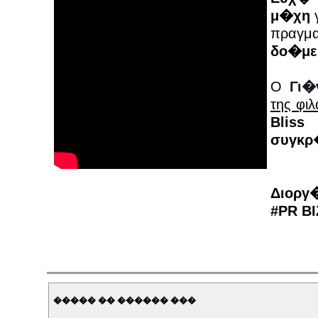
μ�χη
γ
πραγμ
δο�με
O
Γι�
της φι
Blis
συγκρ
Διοργ
#PR B
����� �� ������ ���