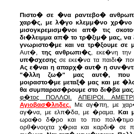
Πιστο� σε �να ραντεβο� ανθρωπ
χαρ�ς, με λ�γο κλεμμ�νο χρ�νο
μισογκρεμισμ�νοι απ� τις σκοτ
δι�λειμμα απ� το τρ�ξιμ� μας, να 
γνωριστο�με και να τρ�ξουμε σε μ
Αυτ�,
της ανθρωπι�ς
, εκε�νη τη
υπ�σχεσης
σε εκε�να τα παιδι� πο
Ας ε�ναι η απαρχ� αυτ� η συν�ντ
"�λλη ζω�" μας αυτ�, που
μοιραστο�με μεταξ� μας και με �λ
θα συμπαρασ�ρουμε στο δι�βα μας
φ�τος ΠΟΛΛΟΙ.
ΑΠΕΙΡΟΙ. ΑΜΕΤΡ
Αγιοβασ�ληδες.
Με αγ�πη, με χαρ�
αγ�να, με ελπ�δα, με �ραμα.
Και 
ωρα�ο δ�ρο και το πιο πολ�τιμο
ορθ�νοιχτα χ�ρια και καρδι� σε 