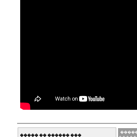
�����
����� �� ������ ���