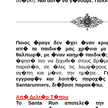
αν�γκη.
Ναι αυτ� να γ�νουμε. Πολλ
Ποιος �ραγε δεν �χει �ναν κρυ
απ� τα παιδικ� μας χρ�νια με
θαλπωρ�, με �ναν καημ� παιδικ�;
�φησ� τον να ξεχυθε� στους δρ�μου
παραλ�α, σε �λες τις λεωφ�ρους
αγ�πη και μ�νο, την ημ�ρα...
Γι
εγγραφ�ν και λοιπ�ς παροχ�ς
Santarunners, δι�βασε παρακ�τω.
Απ� Δελτ�ο Τ�που
Το Santa Run αποτελε� την 