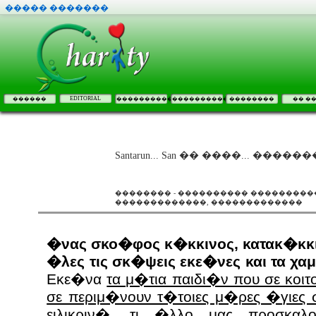
����� �������
EDITORIAL
������
����������
����������
��������
�� �
Santarun... San �� ����... �����
�������� - ���������� ����������
�������������, �������������
�νας σκο�φος κ�κκινος, κατακ�κκι
�λες τις σκ�ψεις εκε�νες και τα χαμ
Εκε�να
τα μ�τια παιδι�ν που σε κοι
σε περιμ�νουν τ�τοιες μ�ρες �γιες 
ειλικριν�, τι �λλο μας προσκα