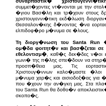
συναρπαστικ� χριστουγεννι�τι
συμμετ�χοντες ντ�νονται με την στο
�γιου Βασ�λη και τρ�χουν στους δ
χριστουγεννι�τικη εκδ�λωση διοργαν
Θεσσαλον�κης δ�νοντας �να εορτασ
ελπιδοφ�ρο μ�νυμα σε �λους.
Τη διοργ�νωση του Santa Run 
ομ�δα φοιτητ�ν και βασ�ζεται σε
εθελοντισμ�
, καθ�ς δεκ�δες ν�οι
γωνι� της π�λης σπε�δουν να στηρ�
προσπ�θεια μας. Τις εορτασ
Χριστουγ�ννων καλο�μαστε �λοι
μ�νυμα χαρ�ς και αισιοδοξ�ας για 
που �χουν την αν�γκη μας. Στα πλα
του Santa Run θα δοθο�ν αποκλειστι
σκοπο�ς.