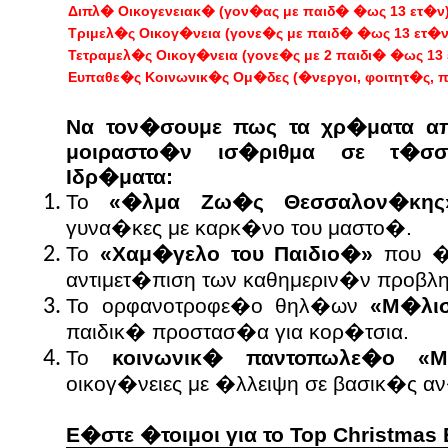
Διπλ� Οικογενειακ� (γον�ας με παιδ� �ως 13 ετ�ν
Τριμελ�ς Οικογ�νεια (γονε�ς με παιδ� �ως 13 ετ�ν
Τετραμελ�ς Οικογ�νεια (γονε�ς με 2 παιδι� �ως 13
Ευπαθε�ς Κοινωνικ�ς Ομ�δες (�νεργοι, φοιτητ�ς, πο
Να τον�σουμε πως τα χρ�ματα α
μοιραστο�ν ισ�ριθμα σε τ�σσ
Ιδρ�ματα:
Το
«�λμα Ζω�ς Θεσσαλον�κης
γυνα�κες με καρκ�νο του μαστο�.
Το
«Χαμ�γελο του Παιδιο�»
που �χ
αντιμετ�πιση των καθημεριν�ν προβλ
Το ορφανοτροφε�ο θηλ�ων
«Μ�λι
παιδικ� προστασ�α για κορ�τσια.
Το
κοινωνικ� παντοπωλε�ο «Μ
οικογ�νειες με �λλειψη σε βασικ�ς α
Ε�στε �τοιμοι για το Top Christmas 