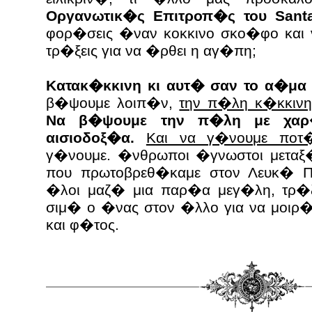
Οργανωτικ�ς Επιτροπ�ς του Sant
φορ�σεις �ναν κοκκινο σκο�φο και 
τρ�ξεις για να �ρθει η αγ�πη;
Κατακ�κκινη κι αυτ� σαν το α�μα
β�ψουμε λοιπ�ν,
την π�λη κ�κκινη
Να β�ψουμε την π�λη με χαρ
αισιοδοξ�α.
Και να γ�νουμε ποτ�
γ�νουμε. �νθρωποι �γνωστοι μεταξ�
που πρωτοβρεθ�καμε στον Λευκ� 
�λοι μαζ� μια παρ�α μεγ�λη, τρ�
σιμ� ο �νας στον �λλο για να μοιρ�
και φ�τος.