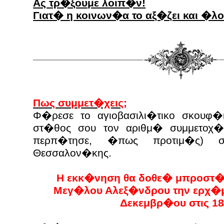
Ας τρ�ξουμε λοιπ�ν!
Γιατ� η κοινων�α το αξ�ζει και �λ
Πως συμμετ�χεις;
Φ�ρεσε το αγιοβασιλι�τικο σκουφ�
στ�θος σου τον αριθμ� συμμετοχ�
περπ�τησε, �πως προτιμ�ς) 
Θεσσαλον�κης.
Η εκκ�νηση θα δοθε� μπροστ�
Μεγ�λου Αλεξ�νδρου την ερχ�μ
Δεκεμβρ�ου στις 18