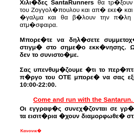
Χιλι�δες SantaRunners
θα τρ�ξουν 
του Ζογγολ�πουλου και απ� εκε� κα
�γαλμα και θα β�λουν την π�λη σ
ατμ�σφαιρα.
Μπορε�τε να δηλ�σετε συμμετοχ
στιγμ� στο σημε�ο εκκ�νησης. 
δεν το συνιστο�με.
Σας υπενθυμ�ζουμε �τι το περ�π
π�ργο του ΟΤΕ μπορε� να σας εξ
10:00-22:00.
Come and run with the Santarun. L
Οι εγγραφ�ς συνεχ�ζονται σε γρ�
τα εισιτ�ρια �χουν διαμορφωθε� στ
Κανονικ�