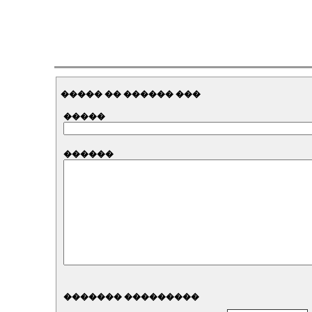
����� �� ������ ���
�����
������
������� ���������