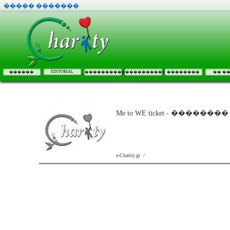
����� �������
EDITORIAL
������
����������
����������
��������
�� �
Me to WE ticket - ���
e-Charity.gr /