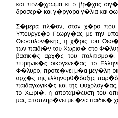
και πολ�χρωμα κι ο βρ�χος σιγ�
δροσερ� και γ�ργαρα γ�λια και φω
Σ�μερα πλ�ον, στον χ�ρο που
Υπουργε�ο Γεωργ�ας με την υπο
Θεσσαλον�κης, η χ�ρις του Θεο�,
των παιδι�ν του Χωριο� στο Φ�λυρο
βασικ�ς αρχ�ς του πολιτισμο�
πυρηνικ�ς οικογενε�ας, το Ελλη
Φ�λυρο, προτε�νει μ�α μεγ�λη οικ
αρχ�ς της ελληνορθ�δοξης παρ�δο
παιδαγωγικ�ς και της ψυχολογ�ας
το Χωρι�, η αποταμ�ευση του οπ
μας αποπληρ�νει με �να παιδικ� 