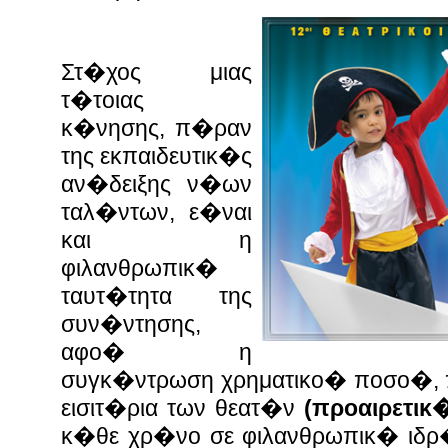
Στ�χος μιας
τ�τοιας
κ�νησης, π�ραν
της εκπαιδευτικ�ς
αν�δειξης ν�ων
ταλ�ντων, ε�ναι
και η
φιλανθρωπικ�
ταυτ�τητα της
συν�ντησης,
αφο� η
συγκ�ντρωση χρηματικο� ποσο�, 
εισιτ�ρια των θεατ�ν
(προαιρετικ�
κ�θε χρ�νο σε φιλανθρωπικ� ιδρ�