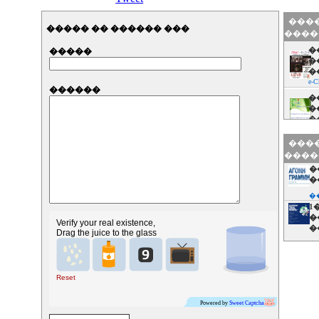
����
����� �� ������ ���
����
�
�����
�
�
e-C
������
�
�
�
e-C
����
����
�
�
�
1
�
Verify your real existence,
�
Drag the juice to the glass
�
�
Ga
Reset
�
�
Powered by
Sweet Captcha
�
9