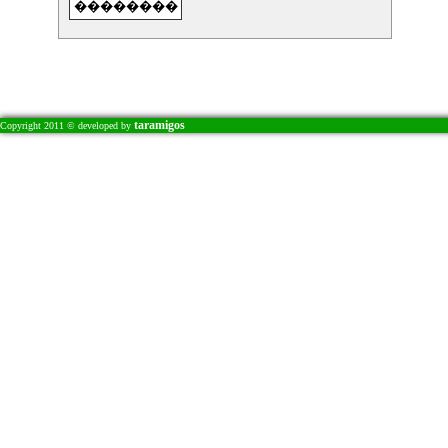
�
�
…
�
�
1
�
taramigos
Copyright 2011 © developed by
�
�
�
�
�
�
�
�
�
�
�
�
�
�
�
�
�
�