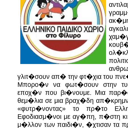
αντι
γραμ
ακ�μ
αγκαλ
χαμ�γ
κουβ
ολ�κ
πολιτ
ανθρ
γλιτ�σουν απ� την φτ�χια του πνε
Μπορο�ν να φωτ�σουν στην τυφ
εποχ�ν που βι�νουμε. Μια παρ�
θεμ�λια σε μια βραχ�δη απ�κρημ
«φυτρ�νοντας» το πρ�το Ελλ
Εφοδιασμ�νοι με αγ�πη, π�στη κι
μ�λλον των παιδι�ν, �χτισαν τα 