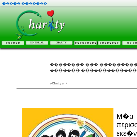
����� �������
EDITORIAL
CHARITY
������
����������
��������
�� �
�������� ��� ���������
������� �������������
e-Charity.gr /
Μ�α 
περι
εκε�