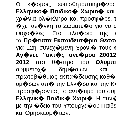
Ο κ�σμος, ευαισθητοποιημ�
Ελληνικο� Παιδικο� Χωριο�
και
χρ�νια ολ�κληρα και προσφ�ρει
�χει αν�γκη το Σωματε�ο για να α
ψυχο�λες. Στο πλα�σιο της κ
τ
α
Πρ�τυπα Εκπαιδευτ�ρια Θεσ
για 12η συνεχ�μενη χρονι� τους
Αγ�νες
"ακτ�ς ονε�ρου 20012
2012
στο θ�ατρο του
Ολυμπ
συμμετοχ� δημ�σιων και 
πρωτοβ�θμιας εκπα�δευσης καθ�ς 
ομ�δων απ� την Ελλ�δα και την Κ
προσφ�ροντας το αντ�τιμο του συμ
Ελληνικ� Παιδικ� Χωρι�
. Η συν
με την �δεια του Υπουργε�ου Παι
και Θρησκευμ�των.