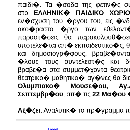
παιδι�. Τα �σοδα της φετιν�ς
στο
ΕΛΛΗΝΙΚ� ΠΑΙΔΙΚΟ ΧΩΡΙ
εν�σχυση του �ργου του, εις �νδε
ακο�ραστο �ργο των εθελοντ�
παραστ�σεις θα παρακολουθ�σε
αποτελε�ται απ� εκπαιδευτικο�ς, 
και δημοσιογρ�φους, βραβε�ον
�λους τους συντελεστ�ς και δ
βραβε�α στα συμμετ�χοντα θεατρι
θεατρικο� μαθητικο� αγ�νες θα δι
Ολυμπιακο� Μουσε�ου, Αγ
Σεπτεμβρ�ου
, απ� τις
22 Μα�ου �
Αξ�ζει.
Αναλυτικ� το πρ�γραμμα 
Tweet