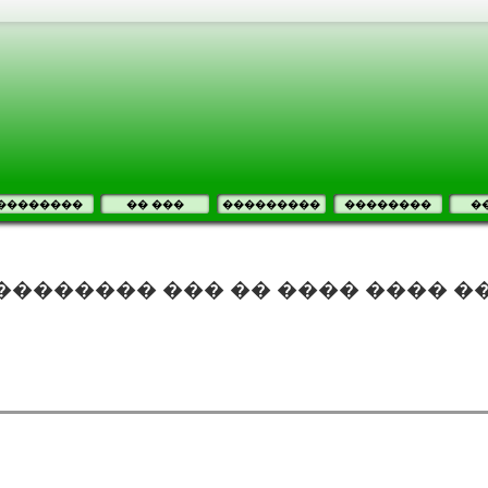
��������
�� ���
���������
��������
�
 �������� ��� �� ���� ���� 