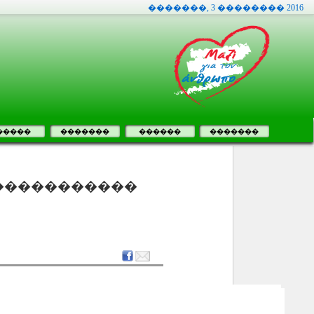
�������, 3 �������� 2016
�����
�������
������
�������
������������