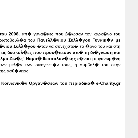
του 2008
, απ� γυνα�κες που β�ωσαν τον καρκ�νο του
πρωτοβουλ�α του
Πανελλ�νιου Συλλ�γου Γυναικ�ν με
�νιου Συλλ�γου
�ταν να συνεχιστε� το �ργο του και στη
υν τις δυσκολ�ες που προκ�πτουν απ� τη δι�γνωση
και
"�λμα Ζω�ς" Νομο� θεσσαλον�κης
ε�ναι η οργανωμ�νη
ων μελ�ν των οικογενει�ν τους, η συμβολ� του στην
τ
ης ασθ�νειας.
οινωνικ�ν Οργαν�σεων του περιοδικο� e-Charity.gr