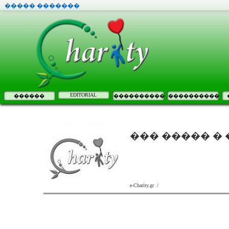
����� �������
EDITORIAL
������
����������
����������
��� ����� �
e-Charity.gr /