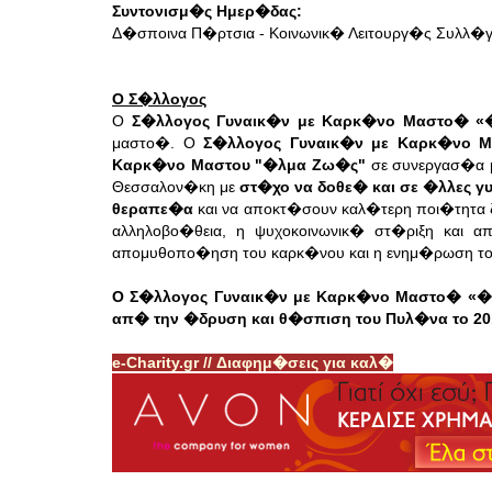
Συντονισμ�ς Ημερ�δας:
Δ�σποινα Π�ρτσια - Κοινωνικ� Λειτουργ�ς Συλλ
Ο Σ�λλογος
O
Σ�λλογος Γυναικ�ν με Καρκ�νο Μαστο� 
μαστο�.
O
Σ�λλογος Γυναικ�ν με Καρκ�νο
Καρκ�νο Μαστου "�λμα Ζω�ς"
σε συνεργασ�α 
Θεσσαλον�κη με
στ�χο να δοθε� και σε �λλες 
θεραπε�α
και να αποκτ�σουν καλ�τερη ποι�τητα
αλληλοβο�θεια, η ψυχοκοινωνικ� στ�ριξη και
απομυθοπο�ηση του καρκ�νου και η ενημ�ρωση το
Ο Σ�λλογος Γυναικ�ν με Καρκ�νο Μαστο�
«�
απ� την �δρυση και θ�σπιση του Πυλ�να το 20
e-Charity.gr // Διαφημ�σεις για καλ�