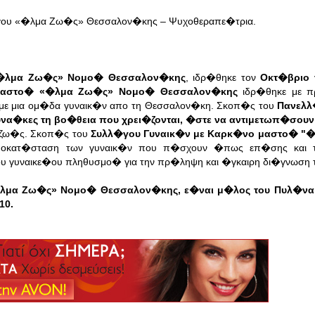
�γου «�λμα Ζω�ς» Θεσσαλον�κης – Ψυχοθεραπε�τρια.
«�λμα Ζω�ς» Nομο� Θεσσαλον�κης
, ιδρ�θηκε τον
Οκτ�βριο 
 Μαστο� «�λμα Ζω�ς» Nομο� Θεσσαλον�κης
ιδρ�θηκε με 
με μια ομ�δα γυναικ�ν απο τη Θεσσαλον�κη. Σκοπ�ς του
Πανελλ
γυνα�κες τη βο�θεια που χρει�ζονται, �στε να αντιμετωπ�σο
 ζω�ς.
Σκοπ�ς του
Συλλ�γου Γυναικ�ν με Καρκ�νο μαστο� 
 αποκατ�σταση των γυναικ�ν που π�σχουν �πως επ�σης και τ
υ γυναικε�ου πληθυσμο� για την πρ�ληψη και �γκαιρη δι�γνωση
λμα Ζω�ς» Nομο� Θεσσαλον�κης, ε�ναι μ�λος του Πυλ�να Κ
10.