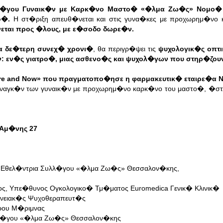
λ�γου Γυναικ�ν με Καρκ�νο Μαστο� «�λμα Ζω�ς» Νομο�
ο�.
Η στ�ριξη απευθ�νεται και στις γυνα�κες με προχωρημ�νο
εται προς �λους, με ε�σοδο δωρε�ν.
α δε�τερη συνεχ� χρονι�
, θα περιγρ�ψει τις
ψυχολογικ�ς οπτ
υν: εν�ς γιατρο�, μιας ασθενο�ς και ψυχολ�γων που στηρ�ζ
re and Now» που πραγματοπο�ησε η φαρμακευτικ� εταιρε�α N
αναγκ�ν των γυναικ�ν με προχωρημ�νο καρκ�νο του μαστο�, �στε 
 Αμ�νης 27
η Εθελ�ντρια Συλλ�γου «�λμα Ζω�ς» Θεσσαλον�κης,
, Υπε�θυνος Ογκολογικο� Τμ�ματος Euromedica Γενικ� Κλινικ�
ενειακ�ς Ψυχοθεραπευτ�ς
ρου Μ�ριμνας
λλ�γου «�λμα Ζω�ς» Θεσσαλον�κης