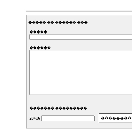
����� �� ������ ���
�����
������
������� ���������
20+16