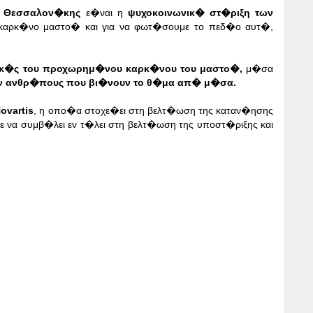
 Θεσσαλον�κης
ε�ναι η
ψυχοκοινωνικ� στ�ριξη των
 καρκ�νο μαστο� και για να φωτ�σουμε το πεδ�ο αυτ�,
ικ�ς του προχωρημ�νου καρκ�νου του μαστο�,
μ�σα
ουν ανθρ�πους που βι�νουν το θ�μα απ� μ�σα.
ovartis
, η οπο�α στοχε�ει στη βελτ�ωση της καταν�ησης
να συμβ�λει εν τ�λει στη βελτ�ωση της υποστ�ριξης και