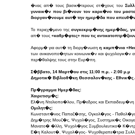
�νας απ� τους βασικ�τερους στ�χους του
Συλ
γυναικ�ν που βι�νουν τον καρκ�νο του μαστ
διοργαν�νουμε αυτ� την ημερ�δα που απευθ�ν
Το περιεχ�μενο της
συγκεκριμ�νης ημερ�δας, γι
απ� τους
«καθρ�φτες» που τις αντικατοπτρ�ζο
Αφορμ� για αυτ� τη διοργ�νωση
η καμπ�νια «He
των ανικανοπο�ητων κοινωνικ�ν και ψυχολογικ�ν 
περ�θαλψης τους στην Ευρ�πη.
Σ�ββατο, 14 Μαρτ�ου στις 11:00 π.μ. - 2:00 μ.μ
Δημοτικ� Βιβλιοθ�κη Θεσσαλον�κης - Εθνικ�ς
Πρ�γραμμα Ημερ�δας:
Χαιρετισμ�ς:
Ελ�νη Ντελιοπο�λου, Πρ�εδρος και Εκπαιδευμ�ν
Ομιλητ�ς:
Κωνσταντ�νος Παπαζ�σης, Ογκολ�γος - Παθολ�γος
Δημ�τρης Μουζ�ς, Ψυχολ�γος, Συστημικ�ς Οικογ
Μανατο� �λλη, Ψυχολ�γος Συμβουλευτικο� Κ�ντ
Ε�η Καλουτ�, Ψυχολ�γος- Ψυχοθεραπε�τρια Συ