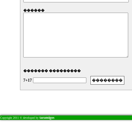
������
������� ���������
7+17
taramigos
Copyright 2011 © developed by