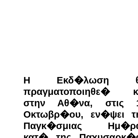
Η Εκδ�λωση θ
πραγματοποιηθε� κ
στην Αθ�να, στις 
Οκτωβρ�ου, εν�ψει τ
Παγκ�σμιας Ημ�ρ
κατ� της Παχυσαρκ�