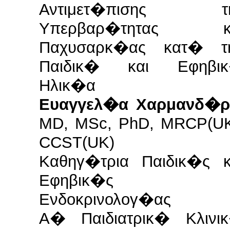
Αντιμετ�πισης τ
Υπερβαρ�τητας κ
Παχυσαρκ�ας κατ� τ
Παιδικ� και Εφηβι
Ηλικ�α
Ευαγγελ�α Χαρμανδ�ρ
MD, MSc, PhD, MRCP(UK
CCST(UK)
Καθηγ�τρια Παιδικ�ς κ
Εφηβικ�ς
Ενδοκρινολογ�ας
Α� Παιδιατρικ� Κλινι