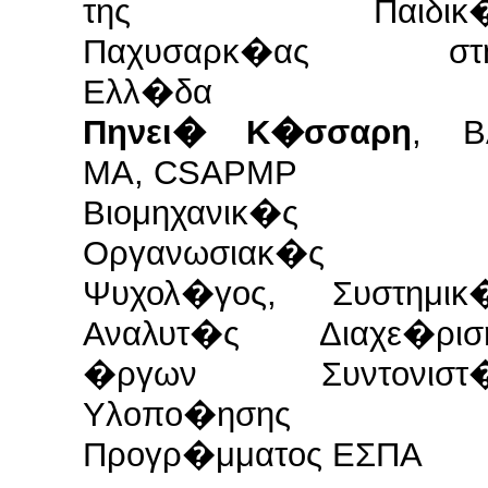
της Παιδικ�
Παχυσαρκ�ας στ
Ελλ�δα
Πηνει� Κ�σσαρη
, Β
ΜΑ, CSAPMP
Βιομηχανικ�ς 
Οργανωσιακ�ς
Ψυχολ�γος, Συστημικ
Αναλυτ�ς Διαχε�ρισ
�ργων Συντονιστ
Υλοπο�ησης
Προγρ�μματος ΕΣΠΑ