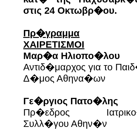
στις 24 Οκτωβρ�ου.
Πρ�γραμμα
ΧΑΙΡΕΤΙΣΜΟΙ
Μαρ�α Ηλιοπο�λου
Αντιδ�μαρχος για το Παι
Δ�μος Αθηνα�ων
Γε�ργιος Πατο�λης
Πρ�εδρος Ιατρικ
Συλλ�γου Αθην�ν