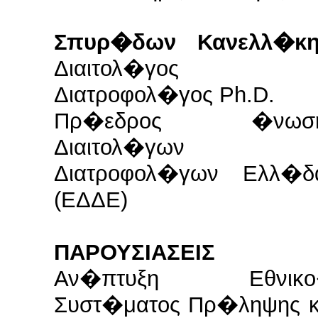
Σπυρ�δων Κανελλ�κη
Διαιτολ�γος 
Διατροφολ�γος Ph.D.
Πρ�εδρος �νωσ
Διαιτολ�γων 
Διατροφολ�γων Ελλ�δ
(ΕΔΔΕ)
ΠΑΡΟΥΣΙΑΣΕΙΣ
Αν�πτυξη Εθνικ
Συστ�ματος Πρ�ληψης κ