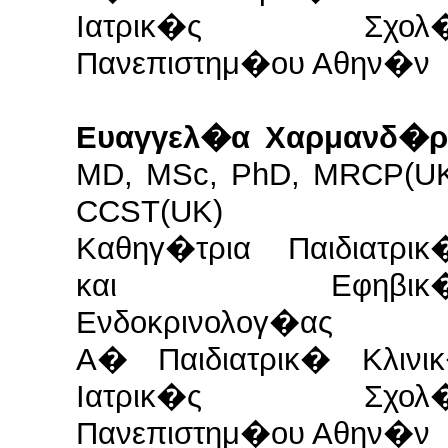
Ιατρικ�ς Σχολ
Πανεπιστημ�ου Αθην�ν
Ευαγγελ�α Χαρμανδ�ρ
MD, MSc, PhD, MRCP(UK
CCST(UK)
Καθηγ�τρια Παιδιατρικ
και Εφηβικ�
Ενδοκρινολογ�ας
Α� Παιδιατρικ� Κλινι
Ιατρικ�ς Σχολ
Πανεπιστημ�ου Αθην�ν