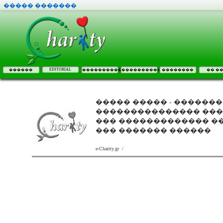
����� �������
EDITORIAL
������
����������
����������
��������
�� �
����� ����� - ������� ��޻ - �����, �������
��������������� ���
��� ������������� ��
��� ������� ������
e-Charity.gr /