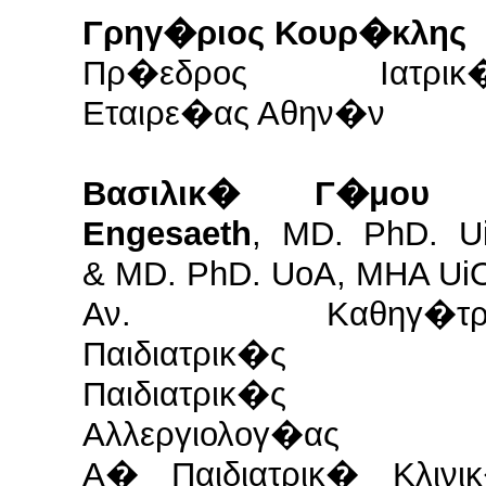
Γρηγ�ριος Κουρ�κλης
Πρ�εδρος Ιατρικ
Εταιρε�ας Αθην�ν
Βασιλικ� Γ�μου
Engesaeth
, MD. PhD. U
& MD. PhD. UoA, MHA Ui
Αν. Καθηγ�τρι
Παιδιατρικ�ς 
Παιδιατρικ�ς
Αλλεργιολογ�ας
Α� Παιδιατρικ� Κλινι