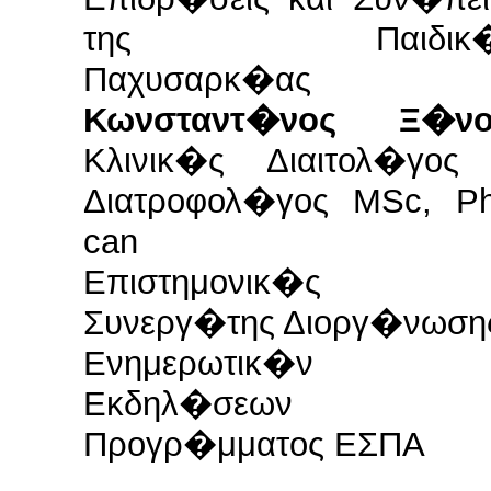
της Παιδικ�
Παχυσαρκ�ας
Κωνσταντ�νος Ξ�νο
Κλινικ�ς Διαιτολ�γος
Διατροφολ�γος MSc, P
can
Επιστημονικ�ς
Συνεργ�της Διοργ�νωση
Ενημερωτικ�ν
Εκδηλ�σεων
Προγρ�μματος ΕΣΠΑ