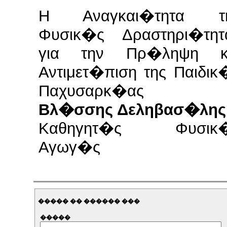
Η Αναγκαι�τητα τ
Φυσικ�ς Δραστηρι�τητ
για την Πρ�ληψη κ
Αντιμετ�πιση της Παιδικ
Παχυσαρκ�ας
Βλ�σσης Δεληβασ�λης
Καθηγητ�ς Φυσικ
Αγωγ�ς
����� �� ������ ���
�����