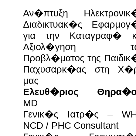
Αν�πτυξη Ηλεκτρονικ
Διαδικτυακ�ς Εφαρμογ
για την Καταγραφ� κ
Αξιολ�γηση το
Προβλ�ματος της Παιδικ
Παχυσαρκ�ας στη Χ�
μας
Ελευθ�ριος Θηρα�ο
MD
Γενικ�ς Ιατρ�ς – W
NCD / PHC Consultant