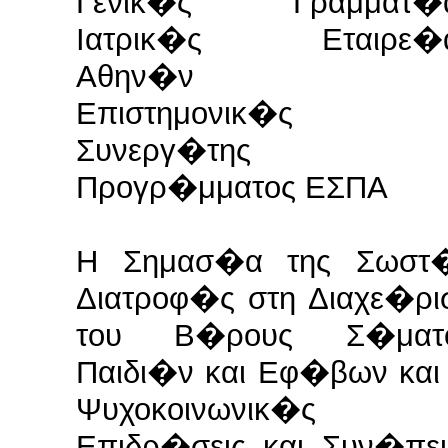
Γενικ�ς Γραμματ�
Ιατρικ�ς Εταιρε�
Αθην�ν
Επιστημονικ�ς
Συνεργ�της
Προγρ�μματος ΕΣΠΑ
Η Σημασ�α της Σωστ
Διατροφ�ς στη Διαχε�ρι
του Β�ρους Σ�ματ
Παιδι�ν και Εφ�βων και 
Ψυχοκοινωνικ�ς
Επιδρ�σεις και Συν�πει