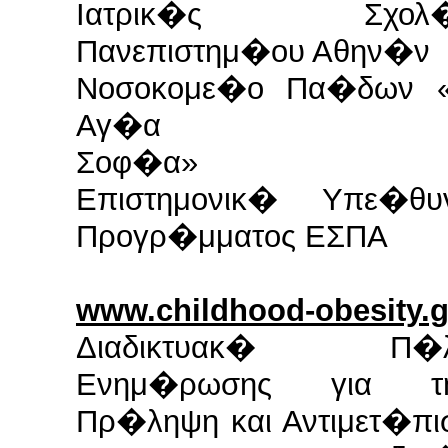
Ιατρικ�ς Σχολ
Πανεπιστημ�ου Αθην�ν
Νοσοκομε�ο Πα�δων 
Αγ�α
Σοφ�α»
Επιστημονικ� Υπε�θυ
Προγρ�μματος ΕΣΠΑ
www.childhood-obesity.g
Διαδικτυακ� Π�
Ενημ�ρωσης για τ
Πρ�ληψη και Αντιμετ�πι