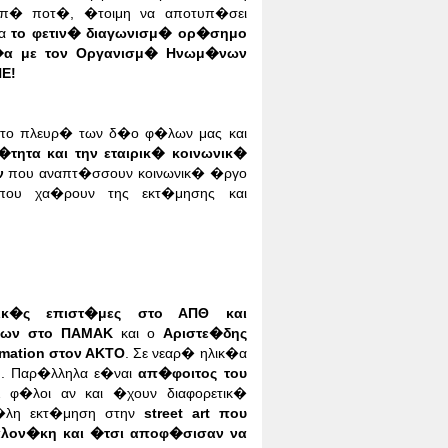
απ� ποτ�, �τοιμη να αποτυπ�σει
ια
το φετιν� διαγωνισμ� ορ�σημο
σ�α με τον
Οργανισμ� Ηνωμ�νων
Ε!
το πλευρ� των δ�ο φ�λων μας και
�τητα και την εταιρικ� κοινωνικ�
ν
που αναπτ�σσουν κοινωνικ� �ργο
ου χα�ρουν της εκτ�μησης και
ικ�ς επιστ�μες στο ΑΠΘ και
σεων στο ΠΑΜΑΚ
και ο
Αριστε�δης
mation στον ΑΚΤΟ
. Σε νεαρ� ηλικ�α
i
. Παρ�λληλα ε�ναι
απ�φοιτος του
 φ�λοι αν και �χουν διαφορετικ�
�λη εκτ�μηση στην
street art που
αλον�κη και �τσι αποφ�σισαν να