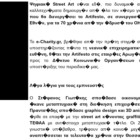
Ψηφιακ� Street Art
ε�ναι εδ�, πιο
δυναμικ� 
καλλιτεχν�ματα δημιουργ�ν απ� �λο τον κ�σμο
γ
που θα διενεργ�σει το Artifesto, σε συνεργα
Εθν�ν, για τα 70 χρ�νια απ� την �δρυσ� του ΟΗ
To
e-Charity.gr,
βρ�θηκε απ� την πρ�τη στιγμ� σ
υποστηρ�ζοντας π�ντα τη
νεανικ� επιχειρηματικ
ευθ�νη, θ�τει την Artifesto στις εταιρ�ες Αρωγ�
προς το
Δ�κτυο Κοινωνικ�ν Οργαν�σεων
π
υποστ�ριξης του περιοδικο� μας.
Λ�γα λ�για για τους εμπνευστ�ς
Ο
Στ�φανος Γιωτ�κης σπο�δασε οικονομ
�κανε μεταπτυχιακ� στη διο�κηση επιχειρ�
Πραντσ�δης σπο�δασε graphic design και 3D ani
�ρθε σε επαφ� με την
street art κ�νοντας graffit
ΤΕΦΑΑ
με αντ�στοιχο μεταπτυχιακ� τ�τλο. Οι 2
γνωστικ� υπ�βαθρο, τρ�φουν απ� κοινο� μεγ
αναπτ�σσεται τα τελευτα�α χρ�νια στην Θεσσ