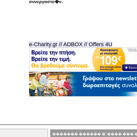
συνεργαστο�ν.
e-Charity.gr // ADBOX // Offers 4U
������� ������ �' ���� ���