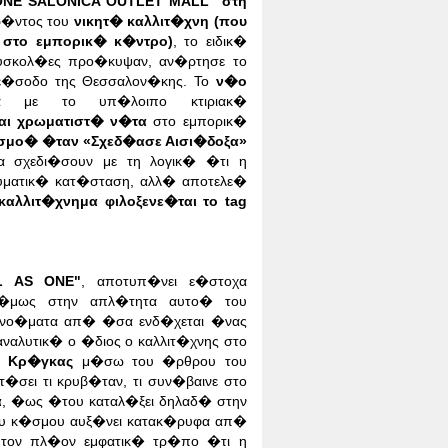
ONE SALONICA OUTLET MALL" στη
�ντος του
νικητ� καλλιτ�χνη (που
 στο εμπορικ� κ�ντρο)
, το ειδικ�
δυσκολ�ες προ�κυψαν, αν�ρτησε το
 ε�σοδο της Θεσσαλον�κης.
Το
ν�ο
α με το υπ�λοιπο κτιριακ�
αι χρωματιστ� ν�τα
στο εμπορικ�
ισμο� �ταν «Σχεδ�ασε Αισι�δοξα»
να σχεδι�σουν με τη λογικ� �τι η
υματικ� κατ�σταση, αλλ� αποτελε�
καλλιτ�χνημα φιλοξενε�ται το tag
L AS ONE"
, αποτυπ�νει ε�στοχα
 �μως στην απλ�τητα αυτο� του
α νο�ματα απ� �σα ενδ�χεται �νας
ναλυτικ� ο �διος ο καλλιτ�χνης στο
ς Κρ�γκας
μ�σω του �ρθρου του
τ�σει τι κρυβ�ταν, τι συν�βαινε στο
α
, �ως �του καταλ�ξει δηλαδ� στην
ου κ�σμου αυξ�νει κατακ�ρυφα απ�
ε τον πλ�ον εμφατικ� τρ�πο �τι η