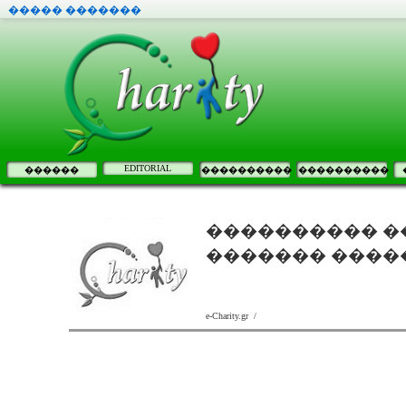
����� �������
EDITORIAL
������
����������
����������
���������� ��� 
������� ����
e-Charity.gr /