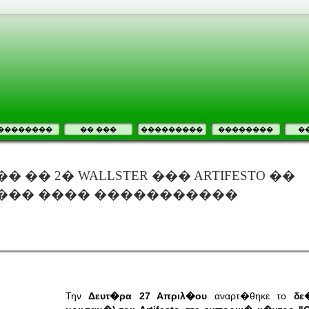
��������
�� ���
���������
��������
�
�� 2� WALLSTER ��� ARTIFESTO ��
��� ���� �����������
Την
Δευτ�ρα 27 Απριλ�ου
αναρτ�θηκε το
δε