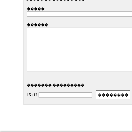
�����
������
������� ���������
15+12