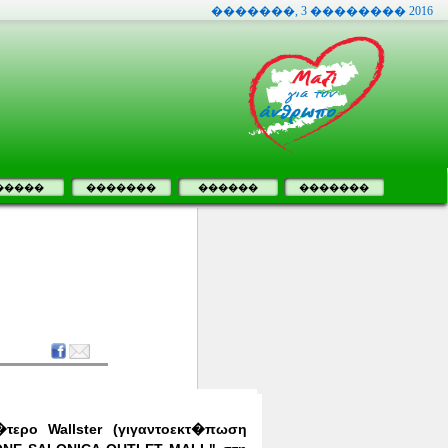
�������, 3 �������� 2016
�����
�������
������
�������
�τερο Wallster (γιγαντοεκτ�πωση