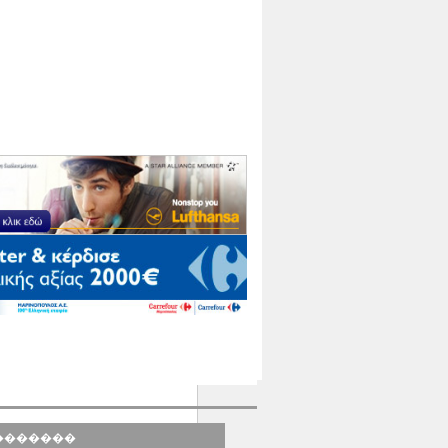
 �������