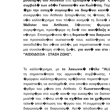
μουσαμ�)
του Artifesto
στο
εμπορικ� κ�ντρο "
συμβολ� των
οδ�ν Γιαννιτσ�ν και Κωλ�ττη.
Παρ
�χει την ευτυχ�
συγκυρ�α να διαμ�νει κοντ�
συνεργε�ο του Artifesto
ξεπερν�ντας τις �ποιες 
ν�ο καλλιτ�χνημα που πλ�ον
κοσμε� τη δυτικ�
Wallster του Artifesto
, δ�νοντας �μορφ
συγκρ�τημα,
προσ�φερε τη δικ� του
αισι�δοξη κ
κ�ντρο. Επισημα�νεται
�τι η
θεματικ� του διαγων
και προσκαλο�σε ουσιαστικ�
τους καλλιτ�χνες 
αισιοδοξ�α δεν ε�ναι απλ�ς μια
περιστασιακ� πνε
μια συνολικ�τερη στ�ση ζω�ς,
για
αυτ� και στο 
"ΑΙΣΙΟΔΟΞΙΑ - ΣΤΑΣΗ ΖΩΗΣ".
Το καλλιτ�χνημα, με
το λακωνικ� τ�τλο "AL
τη
σημαντικ�τητα της αρμονικ�ς συμβ�ωσης,
�μορφου
καλλιτεχν�ματος κρ�βονται περισσ�τερ
περαστικ�ς να
αντιληφθε�, στα οπο�α αναφ�ρεται α
�ρθρο του μ�σα στο
Artifesto. Ο
Κωνσταντ�νο
προσφ�ρει στο ευρ� κοιν� την
ευκαιρ�α να διαπισ
μυαλ� του, π�σω απ�
τα σχ�δια και
τα χρ�ματ
τελικ� αποτ�πωση του �ργου του.
Η συμμετοχ� τ
διαγωνισμ� σε διαγωνισμ�. Αυτ�
αποδεικν�ει μ