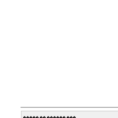
����� �� ������ ���