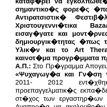
καταφ�ρει να εγκολπωθε�
σημαντικο�ς φορε�ς �πω
Αντιρατσιστικ� Φεστιβ�
Χριστουγεννι�τικα B
εισαγ�γατε και μοντ�ρνε
δημιουργικ�τητας �πως
Υλικ�ν και το Art The
καινοτ�μα προγρ�μματα π
Α.Π.:
Στο Πρ�γραμμα Απογευ
«Ψυχαγωγ�α και Γν�ση 
2011- 2012 εντ�χθη
προεπαγγελματικ�ς εκπα�δε
στ�χος των εργαστηρ�ων 
Αναπηρ�α να ακολουθο�ν 