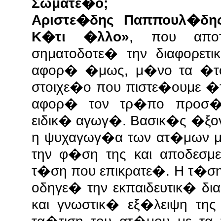
Σωματε�ο;
Αριστε�δης Παππουλ�δης
Κ�τι �λλο»
, που απο
σηματοδοτε� την διαφορετι
αφορ� �μως, μ�νο τα �τ
στοιχε�ο που πιστε�ουμε �τ
αφορ� τον τρ�πο προσ�γ
ειδικ� αγωγ�. Βασικ�ς �ξον
η ψυχαγωγ�α των ατ�μων μ
την φ�ση της και αποδεσμ
τ�ση που επικρατε�. Η τ�σ
οδηγε� την εκπαιδευτικ� δι
και γνωστικ� εξ�λειψη της