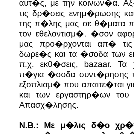
αυτ�ς, με την κοινων�α.
Αξ
τις δρ�σεις ενημ�ρωσης κ
της π�λης μας σε θ�ματα 
τον εθελοντισμ�. �σον αφ
μας προ�ρχονται απ� τι
δωρε�ς και τα �σοδα των 
π.χ. εκθ�σεις, bazaar. Τ
π�για �σοδα συντ�ρησης το
εξοπλισμ� που απαιτε�ται γ
και των εργαστηρ�ων του
Απασχ�λησης.
Ν.Β.: Με μ�λις δ�ο χρ�