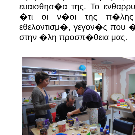
ευαισθησ�α της. Το ενθαρρ
�τι οι ν�οι της π�λης
εθελοντισμ�, γεγον�ς που 
στην �λη προσπ�θεια μας.