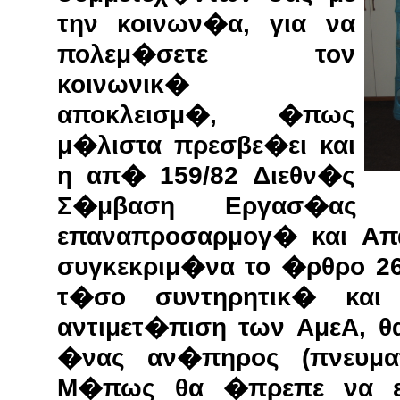
την κοινων�α, για να
πολεμ�σετε τον
κοινωνικ�
αποκλεισμ�, �πως
μ�λιστα πρεσβε�ει και
η απ� 159/82 Διεθν�ς
Σ�μβαση Εργασ�ας γ
επαναπροσαρμογ� και Απ
συγκεκριμ�να το �ρθρο 2
τ�σο συντηρητικ� και
αντιμετ�πιση των ΑμεΑ, 
�νας αν�πηρος (πνευμα
Μ�πως θα �πρεπε να εν