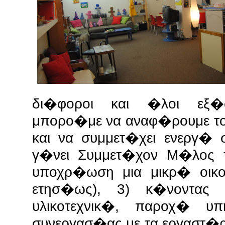
δι�φοροι και �λοι εξ�σ
μπορο�με να αναφ�ρουμε του
και να συμμετ�χει ενεργ� σ
γ�νει Συμμετ�χον Μ�λος 
υποχρ�ωση μια μικρ� οικ
ετησ�ως), 3) κ�νοντας 
υλικοτεχνικ�, παροχ� 
συνεργασ�ας με τα εργαστ�ρ