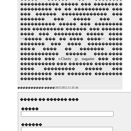
����������� ����� ��� �������.�
��������� �� �� ���������� ���
��� ������ ������������� ���
������� ��� ����� ��� �
���������� ����� ��� ��������
��� ��������� ������. ��� ������
���� ��� �������� ����� ����
<<����� ��� �� ���� ����>> ����
������� ��� ���� ����������
���.� ���� �� ������� ���
����������� ������ ����.����
������ ��� e-Charity gr. magazine ��� ���
���������� ��� ������� ��������
���� ��������� ����� ���
��������� ��� ������� ��������
���������.
���������� ���� 30/5/2012 11:35:46
����� �� ������ ���
�����
������