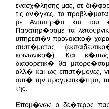
ενασχ�λησης μας, σε δι�φο
τις αν�γκες, τα προβλ�ματα
με Αναπηρ�α και του �
Παρατηρ�σαμε τα λειτουρ
υπηρεσι�ν προνοιακο� χαρα
συστ�ματος (εκπαιδευτι
κοινωνικο�). Και κ�πως
διαφορετικ� θα μπορο�σα
αλλ� και ως επιστ�μονες, γ
αυτ� την πραγματικ�τητα, 
της.
Επομ�νως ο δε�τερος παρ