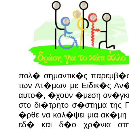
πολ� σημαντικ�ς παρεμβ�σε
των Ατ�μων με Ειδικ�ς Αν�
αυτο�, �χουν �μεση αν�γκη
στο δι�τρητο σ�στημα της 
�ρθε να καλ�ψει μια ακ�μη
εδ� και δ�ο χρ�νια στ