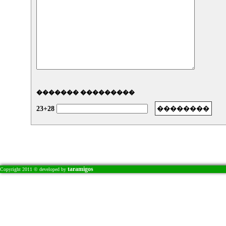
������� ���������
23+28
taramigos
Copyright 2011 © developed by