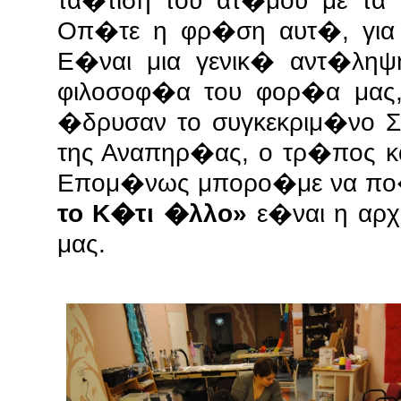
τα�τιση του ατ�μου με τα
Οπ�τε η φρ�ση αυτ�, για 
Ε�ναι μια γενικ� αντ�λη
φιλοσοφ�α του φορ�α μας
�δρυσαν το συγκεκριμ�νο 
της Αναπηρ�ας, ο τρ�πος κ
Επομ�νως μπορο�με να π
το Κ�τι �λλο»
ε�ναι η αρχ
μας.