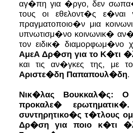
αγ�πη για �ργο, δεν σωπα
τους οι εθελοντ�ς ε�ναι
πραγματοποιο�ν μια κοινω
υπνωτισμ�νο κοινωνικ� αν
τον ειδικ� διαμορφωμ�νο
ΑμεΑ Δρ�ση για το Κ�τι �
και τις αν�γκες της, με 
Αριστε�δη Παπαπουλ�δη
.
Νικ�λας Βουκκαλ�ς: Ο
προκαλε� ερωτηματικ�
συντηρητικο�ς τ�τλους ο
Δρ�ση για ποιο κ�τι �