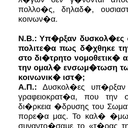
πολλο�ς, δηλαδ�, ουσιασ
κοινων�α.
Ν.Β.: Υπ�ρξαν δυσκολ�ες
πολιτε�α πως δ�χθηκε τ
στο δι�τρητο νομοθετικ� 
την ομαλ� ενσωμ�τωση τ
κοινωνικ� ιστ�;
Α.Π.:
Δυσκολ�ες υπ�ρξαν 
γραφειοκρατ�α, που την
δι�ρκεια �δρυσης του Σωμα
πορε�α μας. Το καλ� �μ
συναντο�σαμε το «τ�ρας τ