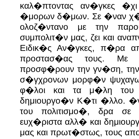
καλ�πτοντας αν�γκες �χ
�μορων δ�μων. Σε �ναν χ�ρ
ολοζ�ντανο με την παρο
συμπολιτ�ν μας, ζει και αν
Ειδικ�ς Αν�γκες, π�ρα α
προστασ�ας τους. Με 
προσφ�ρουν την γν�ση, την
σ�γχρονων μορφ�ν ψυχαγω
φ�λοι και τα μ�λη του 
δημιουργο�ν Κ�τι �λλο. �
του πολιτισμο�, δρα σε
ευχ�ριστα αλλ� και δημιου
μας και πρωτ�στως, τους απ