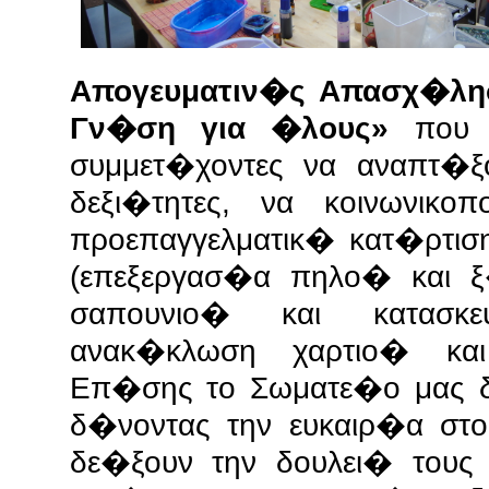
Απογευματιν�ς Απασχ�λη
Γν�ση για �λους»
που δ
συμμετ�χοντες να αναπτ�ξ
δεξι�τητες, να κοινωνικ
προεπαγγελματικ� κατ�ρτι
(επεξεργασ�α πηλο� και 
σαπουνιο� και κατασκε
ανακ�κλωση χαρτιο� και
Επ�σης το Σωματε�ο μας δ
δ�νοντας την ευκαιρ�α στο
δε�ξουν την δουλει� τους