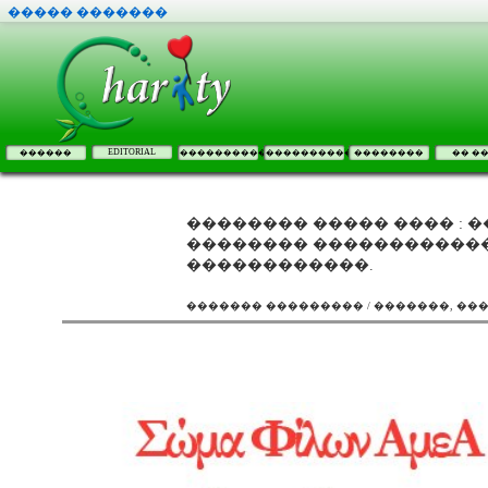
����� �������
EDITORIAL
������
����������
����������
��������
�� �
�������� ����� ���� : �
�������� ������������
������������.
������� ��������� / �������, ��