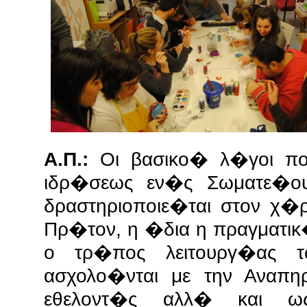
Α.Π.:
Οι βασικο� λ�γοι πο
ιδρ�σεως εν�ς Σωματε�ου
δραστηριοποιε�ται στον χ
Πρ�τον, η �δια η πραγματικ
ο τρ�πος λειτουργ�ας 
ασχολο�νται με την Αναπ
εθελοντ�ς αλλ� και ω