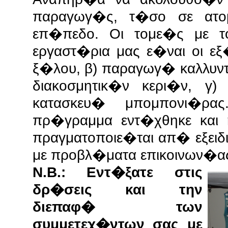
παραγωγ�ς, τ�σο σε ατο
επ�πεδο. Οι τομε�ς με τ
εργαστ�ρια μας ε�ναι οι ε
ξ�λου, β) παραγωγ� καλλυν
διακοσμητικ�ν κερι�ν, γ
κατασκευ� μπομπονι�ρ
πρ�γραμμα εντ�χθηκε και
πραγματοποιε�ται απ� εξειδ
με προβλ�ματα επικοινων�α
Ν.Β.: Εντ�ξατε στις
δρ�σεις και την
διεπαφ� των
συμμετεχ�ντων σας με