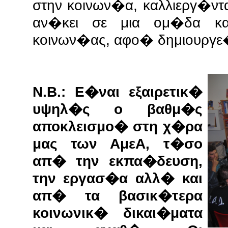
στην κοινων�α, καλλιεργ�ν
αν�κει σε μια ομ�δα κ
κοινων�ας, αφο� δημιουργε
Ν.Β.: Ε�ναι εξαιρετικ�
υψηλ�ς ο βαθμ�ς
αποκλεισμο� στη χ�ρα
μας των ΑμεΑ, τ�σο
απ� την εκπα�δευση,
την εργασ�α αλλ� και
απ� τα βασικ�τερα
κοινωνικ� δικαι�ματα