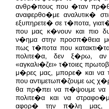
ανθρ�πους που �ταν πρ�θυ
αναφερθο�με αναλυτικ� στ
εξυπηρετε� σε τ�ποτα, γιατ
που μας κ�νουν και πιο δ
ν�ημα στην προσπ�θεια μ
πως τ�ποτα που κατακτι�τα
πολιτε�α, δεν ξ�ρω, α
«αγκαλι�ζει» τ�τοιες πρωτοβ
μ�ρες μας, μπορε� και να 
που αντιμετωπ�ζουμε ως χ�
θα πρ�πει να π�ψουμε να 
πολιτε�α και να στραφο�
αφορ� την π�λη μας, α