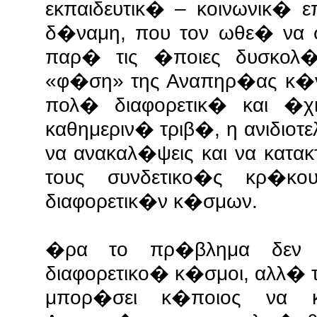
εκπαιδευτικ� – κοινωνικ� ε
δ�ναμη, που τον ωθε� να 
παρ� τις �ποιες δυσκολ
«φ�ση» της Αναπηρ�ας κ�νε
πολ� διαφορετικ� και �χ
καθημεριν� τριβ�, η ανιδιο
να ανακαλ�ψεις και να κατα
τους συνδετικο�ς κρ�κο
διαφορετικ�ν κ�σμων.
�ρα το πρ�βλημα δεν 
διαφορετικο� κ�σμοι, αλλ�
μπορ�σει κ�ποιος να κ