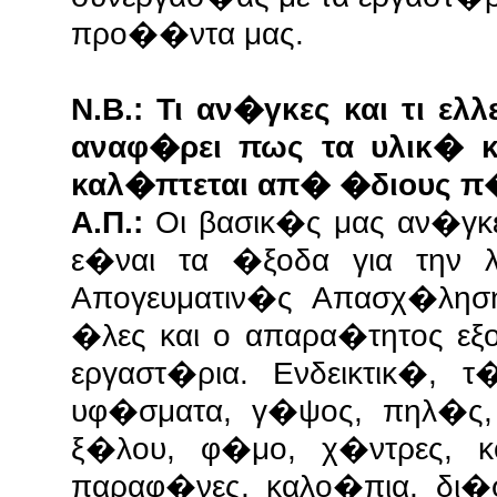
προ��ντα μας.
Ν.Β.: Τι αν�γκες και τι ε
αναφ�ρει πως τα υλικ� κ
καλ�πτεται απ� �διους π
Α.Π.:
Οι βασικ�ς μας αν�γκ
ε�ναι τα �ξοδα για την 
Απογευματιν�ς Απασχ�λησ
�λες και ο απαρα�τητος εξο
εργαστ�ρια. Ενδεικτικ�, τ
υφ�σματα, γ�ψος, πηλ�ς,
ξ�λου, φ�μο, χ�ντρες, κ
παραφ�νες, καλο�πια, δι�