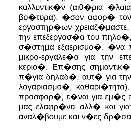
καλλυντικ�ν (αιθ�ρια �λαι
βο�τυρα). �σον αφορ� τον
εργαστηρ�ων χρειαζ�μαστε,
την επεξεργασ�α του πηλο�,
σ�στημα εξαερισμο�, �να 
μικρο-εργαλε�α για την ε
κεριο�.
Επ�σης σημαντικ� 
π�για δηλαδ�, αυτ� για τη
λογαριασμο�, καθαρι�τητα)
προσφορ�, ε�ναι για εμ�ς 
μας ελαφρ�νει αλλ� και γι
αναλ�βουμε και ν�ες δρ�σει