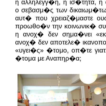
η αλληλεγγ�η, η ισ�τητα, η
ο σεβασμ�ς των δικαιωμ�τ
αυτ� που χρειαζ�μαστε ου
προωθο�ν την κοινωνικ� συ
η ανοχ� δεν σημα�νει «ε
ανοχ� δεν αποτελε� ικανοπο
«υγει�ς» �τομο, οπ�τε για
�τομα με Αναπηρ�α;