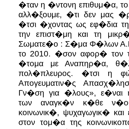
�ταν η �ντονη επιθυμ�α, το 
αλλ�ξουμε, �τι δεν μας �
�τσι �χοντας ως εφ�δια τ
την επιστ�μη και τη μικρ
Σωματε�ο : Σ�μα Φ�λων Α.Μ
το 2010. �σον αφορ� τον 
�τομα με Αναπηρ�α, θ�λ
πολ�πλευρος. �τσι η φ
Απογευματιν�ς Απασχ�λη
Γν�ση για �λους», ε�ναι η
των αναγκ�ν κ�θε ν�ου
κοινωνικ�, ψυχαγωγικ� και
στον τομ�α της κοινωνικο