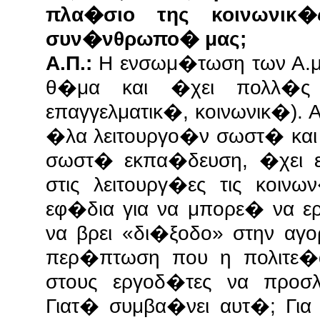
πλα�σιο της κοινωνικ�
συν�νθρωπο� μας;
Α.Π.:
Η ενσωμ�τωση των Α.μ
θ�μα και �χει πολλ�ς π
επαγγελματικ�, κοινωνικ�).
�λα λειτουργο�ν σωστ� κα
σωστ� εκπα�δευση, �χει
στις λειτουργ�ες τις κοιν
εφ�δια για να μπορε� να 
να βρει «δι�ξοδο» στην αγ
περ�πτωση που η πολιτε�α
στους εργοδ�τες να προ
Γιατ� συμβα�νει αυτ�; Γι