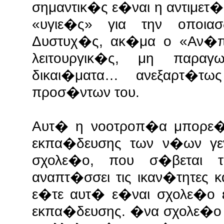
σημαντικ�ς ε�ναι η αντιμετ
«υγιε�ς» για την οποι
Δυστυχ�ς, ακ�μα ο «Αν�πη
λειτουργικ�ς, μη παρα
δικαι�ματα… ανεξαρτ�τ
προσ�ντων του.
Αυτ� η νοοτροπ�α μπορε�
εκπα�δευσης των ν�ων γ
σχολε�ο, που σ�βεται τ
αναπτ�σσει τις ικαν�τητες κ
ε�τε αυτ� ε�ναι σχολε�ο 
εκπα�δευσης. �να σχολε�ο