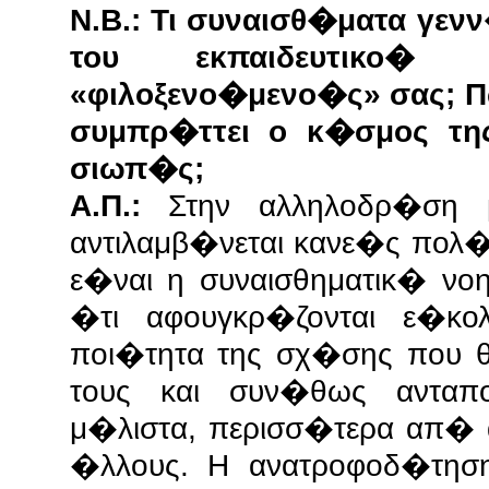
Ν.Β.: Τι συναισθ�ματα γε
του εκπαιδευτικο�
«φιλοξενο�μενο�ς» σας; Π
συμπρ�ττει ο κ�σμος τ
σιωπ�ς;
Α.Π.:
Στην αλληλοδρ�ση 
αντιλαμβ�νεται κανε�ς πο
ε�ναι η συναισθηματικ� νο
�τι αφουγκρ�ζονται ε�κο
ποι�τητα της σχ�σης που 
τους και συν�θως ανταπο
μ�λιστα, περισσ�τερα απ�
�λλους. Η ανατροφοδ�τησ