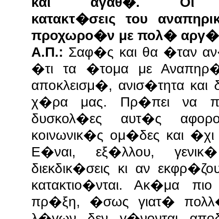
και αγαθ�. Οι
κατακτ�σεις του αναπηρ
προχωρο�ν με πολ� αργ�
Α.Π.:
Σαφ�ς και θα �ταν αν
�τι τα �τομα με Αναπηρ�
αποκλεισμ�, ανισ�τητα και
χ�ρα μας. Πρ�πει να π
δυσκολ�ες αυτ�ς αφορ
κοινωνικ�ς ομ�δες και �χ
Ε�ναι, εξ�λλου, γενικ
διεκδικ�σεις κι αν εκφρ�ζ
κατακτιο�νται. Ακ�μα πι
πρ�ξη, �σως γιατ� πολλ
λ�γων δεν γ�νονται απ