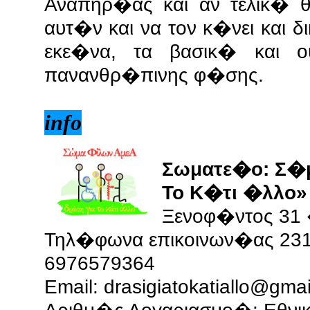
Αναπηρ�ας και αν τελικ� θ
αυτ�ν και να τον κ�νει και 
εκε�να, τα βασικ� και ου
πανανθρ�πινης φ�σης.
info
Σωματε�ο: Σ�
Το Κ�τι �λλο» 
Ξενοφ�ντος 31 
Τηλ�φωνα επικοινων�ας 231
6976579364
Email:
drasigiatokatiallo@gma