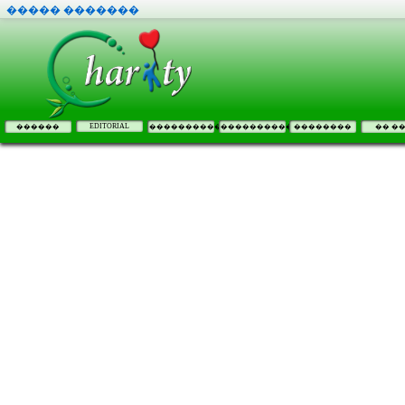
����� �������
EDITORIAL
������
����������
����������
��������
�� �