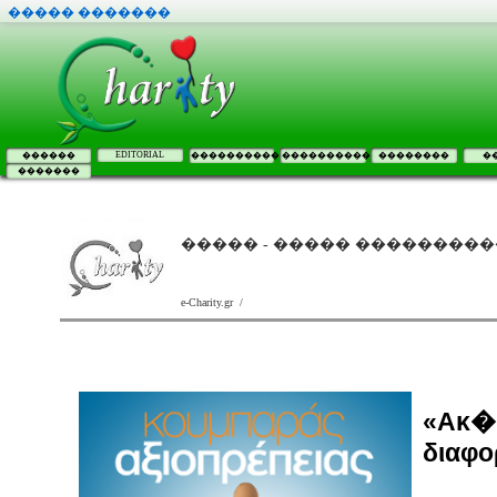
����� �������
EDITORIAL
������
����������
����������
��������
�
�������
����� - ����� ��������
e-Charity.gr /
«Ακ�μ
διαφ