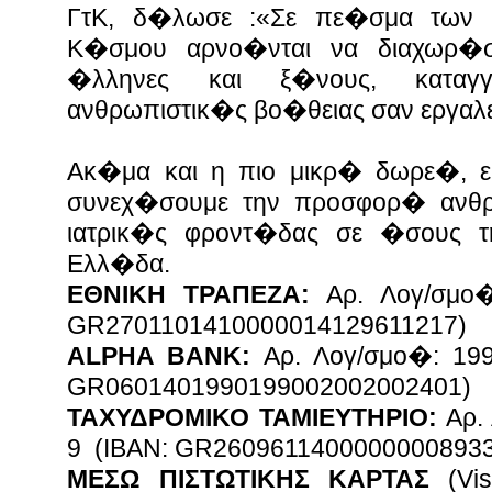
ΓτΚ, δ�λωσε :«Σε πε�σμα των κ
Κ�σμου αρνο�νται να διαχωρ�σ
�λληνες και ξ�νους, καταγ
ανθρωπιστικ�ς βο�θειας σαν εργα
Ακ�μα και η πιο μικρ� δωρε�, 
συνεχ�σουμε την προσφορ� ανθρ
ιατρικ�ς φροντ�δας σε �σους 
Ελλ�δα
ΕΘΝΙΚΗ ΤΡΑΠΕΖΑ:
Αρ. Λογ/σμο�
GR2701101410000014129611217)
ALPHA BANK:
Αρ. Λογ/σμο�: 199
GR0601401990199002002002401)
ΤΑΧΥΔΡΟΜΙΚΟ ΤΑΜΙΕΥΤΗΡΙΟ:
Αρ. 
9 (IBAN: GR2609611400000000893
ΜΕΣΩ ΠΙΣΤΩΤΙΚΗΣ ΚΑΡΤΑΣ
(Vis