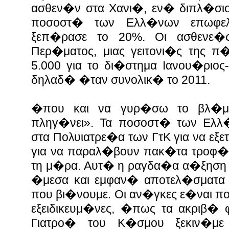
ασθεν�ν στα Χανι�, εν� διπλ�σιο
ποσοστ� των Ελλ�νων επωφε
ξεπ�ρασε το 20%. Οι ασθενε�ς
Περ�ματος, μιας γειτονι�ς της π
5.000 για το δι�στημα Ιανου�ριος
δηλαδ� �ταν συνολικ� το 2011.
�που και να γυρ�σω το βλ�μ
πληγ�νει». Τα ποσοστ� των Ελλ
στα Πολυιατρε�α των ΓτΚ για να εξ
για να παραλ�βουν πακ�τα τροφ�
τη μ�ρα. Αυτ� η ραγδα�α α�ξηση
�μεσα και εμφαν� αποτελ�σματα 
που βι�νουμε. Οι αν�γκες ε�ναι π
εξειδικευμ�νες, �πως τα ακριβ� φ
Γιατρο� του Κ�σμου ξεκιν�με