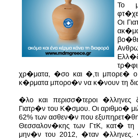
Το μ
φτ�χε
Οι Γι
ακ�μ
βο�
Ανθρ
Ελλ�
τρ�φι
χρ�ματα, �σο και �,τι μπορε� ο
κ�ρματα μπορο�ν να κ�νουν τη δ
�λο και περισσ�τεροι �λληνες 
Γιατρ�ν του Κ�σμου. Οι αριθμο� μ
62% των ασθεν�ν που εξυπηρετ�θη
Θεσσαλον�κης των ΓτΚ, κατ� τη
μην�ν του 2012, �ταν �λληνες. 