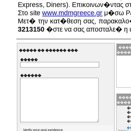
Express, Diners). Επικοινων�ντας σ
Στο site
www.mdmgreece.gr
μ�σω P
Μετ� την κατ�θεση σας, παρακαλο
3213150
�στε να σας αποσταλε� η
����
����� �� ������ ���
����
�����
������
����
����
�
�
�
�
�
Verify your real existence,