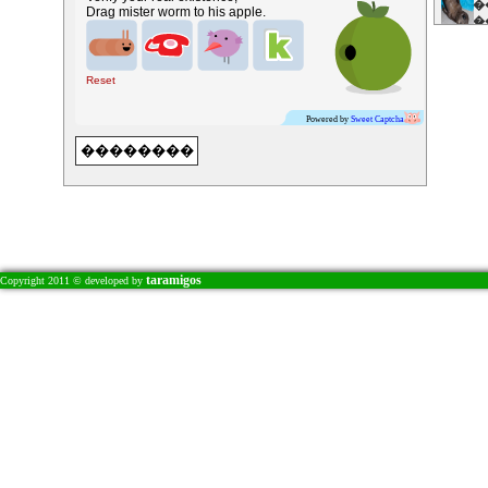
�
Drag mister worm to his apple.
�
�
E
�
Reset
�
�
Powered by
Sweet Captcha
�
�
�
�
�
�
�
�
taramigos
Copyright 2011 © developed by
�
�
�
�
Ch
�
�
�