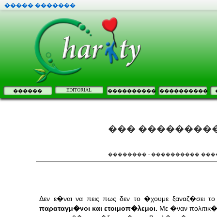
����� �������
EDITORIAL
������
����������
����������
��� ���������
�������� - ���������� ���
Δεν ε�ναι να πεις πως δεν το �χουμε ξαναζ�σει 
παραταγμ�νοι και ετοιμοπ�λεμοι.
Με �ναν πολιτικ�