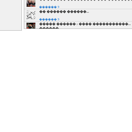
������ 9
�� ������ ������...
������ 9
����� ������ : ���� �����������...
������
������ 9
������ ����� : �� ����������� ��
������ ��� �� ������� ��� ������ 
������ 9
����� ��� �������: ������ ���
���������� ��� ������
������ 9
���� ����������� ������� ��... 100!
������ 9
��������� ���������� ��� ��� ��
������ 9
� ��� ���... ����������.
������ 9