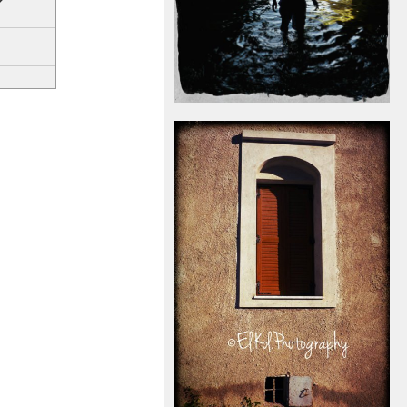
�
.�
��