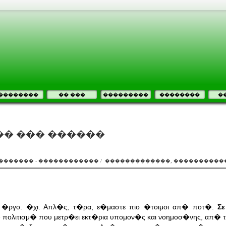
��������
�� ���
���������
��������
�
� ��� ������
������� - ������������ / �������������, ����������
το �ργο. �χι. Απλ�ς, τ�ρα, ε�μαστε πιο �τοιμοι απ� ποτ�.
Σ
 πολιτισμ� που μετρ�ει εκτ�ρια υπομον�ς και νοημοσ�νης, απ� τ