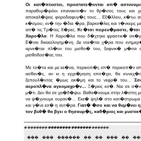
Οι κατ�πτυστοι, προστατε�ονται απ� αστυνομ
παραθυρ�φιλοι επανακτο�ν το θρ�σος τους και 
αποκαλ�ψεις φοροδιαφυγ�ς τους… Εξ�λλου, κ�τω απ
κ�σμου, εν� την �δια �ρα, βαρκο�λες και τ�νκερς 
απ� τις Τρ�τες Χ�ρες.
Κι �τσι πορευ�μαστε, �τσι
Χαρο�λα
. Η Χαρο�λα που δ�χτηκε φραστικ� σκ�γ
Ε�ναι δικαιολογημ�νη. Δε νοε�ται χ�ρα που ενημ
αρνε�ται πλ�ον του μισθο� του, ξαφνικ� μ�σα 
μισθοδοσ�ας του.
Με το�τα και με κε�να, περικοπ�ς επ� περικοπ�ν α
ασθεν�ς, αν κι η εγχε�ρηση επιτ�χει, θα συνεχ
ξεπουλ�ντας �μως ακ�μη και το νεφρ� του…
Σσ
αεροπλ�να αγκομαχο�ν…
Ξ�ρεις εσ�. Ναι σε σ�να
μ�τι. Δεν θα σε χα�δ�ψω. Βαθα�νουμε στην λ�σπη μα
να ψ�χνουμε ουραν�… Εκε� ψηλ� στο κατ�στρωμα 
και γ�νε εσ� η αντ�ρα.
Γιατ� �σο και να θυμ�νει η
τον βυθ� θα βγει ο θησαυρ�ς, καθ�ριος και μυστ
� �������
�������� �������
������:
��� ��� ������ �� �� ��� �� ��