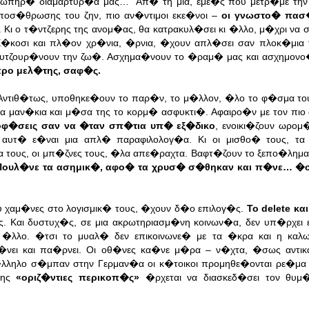
ιωπηρ� διαμαρτυρ�α μας… Απ� τη μια, εμε�ς που μετρ�με την
ποσ�θρωσης του ζην, πιο αν�ντιμοι εκε�νοι –
οι γνωστο� πασ
 Κι ο τ�ντζερης της ανομ�ας, θα κατρακυλ�σει κι �λλο, μ�χρι να 
κοσι και πλ�ον χρ�νια, �ρνια, �χουν απλ�σει σαν πλοκ�μια 
υτζουρ�νουν την ζω�. Ασχημα�νουν το �ραμ� μας και ασχημον
προ μελ�της, σαφ�ς.
ντιθ�τως, υποθηκε�ουν το παρ�ν, το μ�λλον, �λο το φ�σμα το
 μαν�κια και μ�σα της το κορμ� ασφυκτι�. Αφαιρο�ν με τον πιο
οφ�σεις σαν να �ταν σπ�τια υπ� εξ�δικο
, ενοικι�ζουν ωρομ
υτ� ε�ναι μια απλ� παραφιλολογ�α. Κι οι μισθο� τους, τα
κια τους, οι μπ�ζνες τους, �λα απε�ραχτα. Βαφτ�ζουν το ξεπο�λημ
Πουλ�νε τα ασημικ�, αφο� τα χρυσ� σ�θηκαν και π�νε… �σω
χαμ�νες στο λογισμικ� τους, �χουν δ�ο επιλογ�ς.
Το delete και
ς. Και δυστυχ�ς, σε μια ακρωτηριασμ�νη κοινων�α, δεν υπ�ρχει 
�λλο. �τσι το μυαλ� δεν επικοινωνε� με τα �κρα και η καλ
ι και πα�ρνει. Οι οθ�νες κα�νε μ�ρα – ν�χτα, �σως αντικα
ληλο σ�μπαν στην Γερμαν�α οι κ�τοικοι προμηθε�ονται ρε�μα
σης
«οριζ�ντιες περικοπ�ς»
�ρχεται να διασκεδ�σει τον θυμ