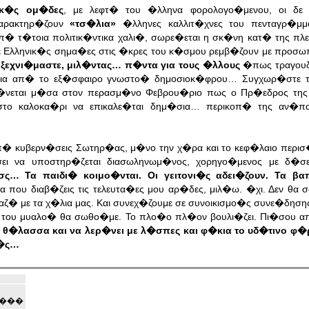
ικ�ς ομ�δες
, με λεφτ� του �λληνα φορολογο�μενου, οι δε 
χαρακτηρ�ζουν
«τσ�λια»
�λληνες καλλιτ�χνες του πενταγρ�μμ
� τ�τοια πολιτικ�ντικα χαλι�, σωρε�εται η σκ�νη κατ� της πλ
με Ελληνικ�ς σημα�ες στις �κρες του κ�σμου ρεμβ�ζουν με προσ
 ξεχνι�μαστε, μιλ�ντας… π�ντα για τους �λλους
�πως τραγουδ
ια απ� το εξ�σφαιρο γνωστο� δημοσιοκ�φρου… Συγχωρ�στε τ
ερ�νεται μ�σα στον περασμ�νο Φεβρου�ριο πως ο Πρ�εδρος τη
στο καλοκα�ρι να επικαλε�ται δημ�σια… περικοπ� της αν�π
π� κυβερν�σεις Σωτηρ�ας, μ�νο την χ�ρα και το κεφ�λαιο περισ
�σει να υποστηρ�ζεται διασωληνωμ�νος, χορηγο�μενος με δ�σ
σς… Τα παιδι� κοιμο�νται. Οι γειτονι�ς αδει�ζουν. Τα βα
 που διαβ�ζεις τις τελευτα�ες μου αρ�δες, μιλ�ω. �χι. Δεν θα 
ζ� με τα χ�λια μας. Και συνεχ�ζουμε σε συνοικισμο�ς συνε�δηση
του μυαλο� θα σωθο�με. Το πλο�ο πλ�ον βουλι�ζει. Πι�σου 
 θ�λασσα και να λερ�νει με λ�σπες και φ�κια το υδ�τινο φ�
ικ�ς…
���