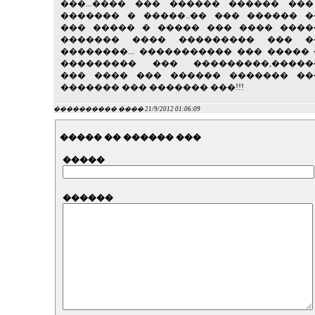
���...���� ��� ������ ������ ��
������� � �����..�� ��� ������ 
��� ����� � ����� ��� ���� ����
������� ���� ��������� ��� �
��������... ����������� ��� �����
��������� ��� ���������,�����
��� ���� ��� ������ ������� ��
������� ��� ������� ���!!!
���������� ���� 21/9/2012 01:06:09
����� �� ������ ���
�����
������