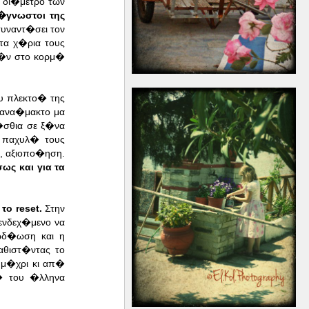
 δι�μετρο των
�γνωστοι της
συναντ�σει τον
τα χ�ρια τους
ο�ν στο κορμ�
υ πλεκτο� της
 ανα�μακτο μα
�σθια σε ξ�να
 παχυλ� τους
α, αξιοπο�ηση.
ς και για τα
 το reset.
Στην
ενδεχ�μενο να
ωδ�ωση και η
θιστ�ντας το
 μ�χρι κι απ�
� του �λληνα