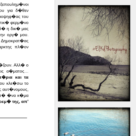
ξεπουλημ�νοι
ου για δ�θεν
ειοψηφ�ας του
ωπικ� φερμ�νο
� η δικ� μας
ην οργ� μου.
ς Δημοκρατ�ας
αρκτης πλ�ον
�ζουν. Αλλ� ο
εις α�ματος…
π�ρια και τα
σου κλε�σω το
ς αυτ�νομους,
απ� �να κ�μα
ρεμ� της, απ’