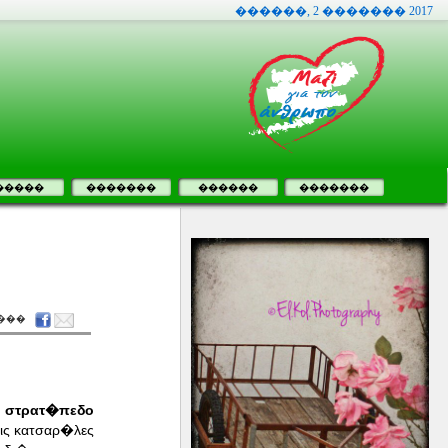
������, 2 ������� 2017
�����
�������
������
�������
���
ε στρατ�πεδο
ις κατσαρ�λες