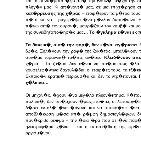
και τα συνθ�ματα �ξω απ� την Βουλ�, μ�χρι την σ
πληγ�ν μας. Κι απ�ναντ� μας, σε μια επιχε�ρηση α
κατ�ρρευσης της χ�ρας
– ετοιμ�ζουν τα μ�τρα τους.
π�το και να… μαγειρ�ψει �να μ�λλον δυσο�ωνο. Ε�
π�νω απ� τον ουραν�, μαυρ�ζουν τον καμβ� και μο
της συνειδητοπο�ησ�ς μας…
Το �γκλημα ε�ναι εκ 
Τα δανεικ�, αυτ� την φορ�, δεν ε�ναι αγ�ριστα.
Α
ζω�ς. Ξηλ�νουν την ραφ� της ζακ�τας, μπαλ�νουν τα
συν�μα τυραννικ� τρ�πο, αν�σες.
Κλειδ�νουν απ
χ�ρια… Το ζο�με. Δεν ε�ναι να πο�με πως �λα α
χρυσελεφ�ντινα δαχτυλ�δια, οι εταιρ�ες τους, τα τζ�
Εκποιο�ν κρατικ� περιουσ�α και δεν το ντρ�πονται.
χ�λκινα…
Οι μηχαν�ς, �χουν �να μεγ�λο πλεον�κτημα. Κ�που 
πολιτικ�, δεν υπ�ρχουν �μως ετο�τες οι λειτουργ�ε
δ�σει εντολ� �να �ργανο και να υπακο�σει �να 
αποβλ�κωση μ�σα απ� ρ�μφη δημοσιογλ�φων, δ�νε
παν�κριβο ρε�μα – την �δια �ρα που σε �να παρ�λ
ηλεκτροφ�ρα χ�λια – και η αποστ�θιση της φρ�
οργισμ�νου.