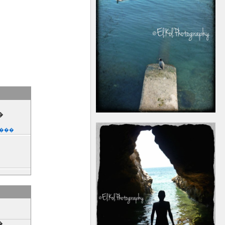
�
����
����
�