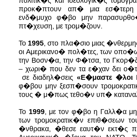
πολιτικ�ς και ιδεολογικ�ς τομογ
προκ�πτουν απ� μια εσ�τερη
ενδ�μυχο φ�βο μην παρασυρθο�
πτ�χευση, με τρομ�ζουν.
Το
1995
, στο πλα�σιο μιας �νθερμ
οι Αμερικανο� πολ�τες, των οπο�ω
την Βοσν�α, την Φ�τσα, το Γκορ�ζ
– χωρι� που δεν τα ε�χαν δει ο�
σε διαδηλ�σεις
«Ε�μαστε �λοι 
φ�βου μην ξεσπ�σουν τρομοκρατ
τους � μ�πως τεθο�ν υπ� καταν
Το
1999
, με τον φ�βο η Γαλλ�α μ
των τρομοκρατικ�ν επιθ�σεων τ
�νθρακα, �θεσε εαυτ�ν εκτ�ς π