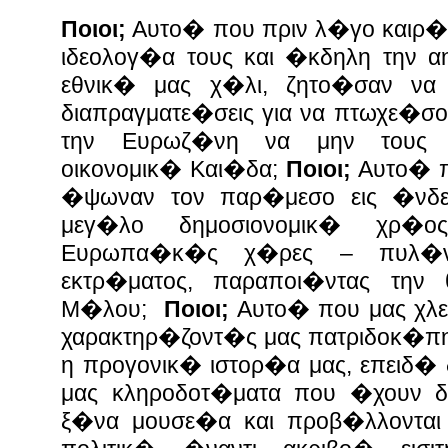
Ποιοι;
Αυτο� που πριν λ�γο καιρ�
ιδεολογ�α τους και �κδηλη την α
εθνικ� μας χ�λι, ζητο�σαν να
διαπραγματε�σεις για να πτωχε�σ
την Ευρωζ�νη να μην τους 
οικονομικ� Και�δα;
Ποιοι;
Αυτο� π
�ψωναν τον παρ�μεσο εις �νδει
μεγ�λο δημοσιονομικ� χρ�ο
Ευρωπα�κ�ς χ�ρες – πυλ�
εκτρ�ματος, παραποι�ντας την
Μ�λου;
Ποιοι;
Αυτο� που μας χλε
χαρακτηρ�ζοντ�ς μας πατριδοκ�πη
η προγονικ� ιστορ�α μας, επειδ� 
μας κληροδοτ�ματα που �χουν δ
ξ�να μουσε�α και προβ�λλονται