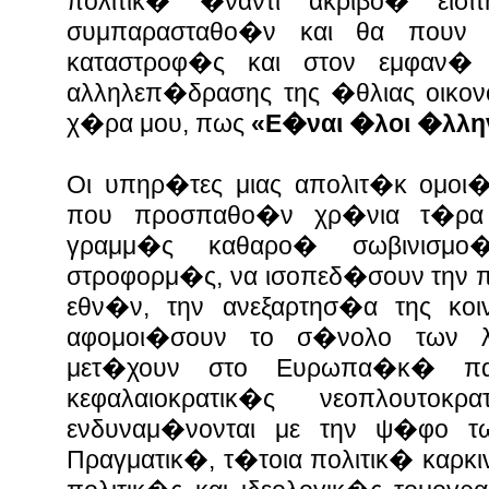
πολιτικ� �ναντι ακριβο� εισι
συμπαρασταθο�ν και θα πουν
καταστροφ�ς και στον εμφαν� 
αλληλεπ�δρασης της �θλιας οικον
χ�ρα μου, πως
«Ε�ναι �λοι �λλη
Οι υπηρ�τες μιας απολιτ�κ ομο
που προσπαθο�ν χρ�νια τ�ρα
γραμμ�ς καθαρο� σωβινισμο
στροφορμ�ς, να ισοπεδ�σουν την π
εθν�ν, την ανεξαρτησ�α της κοι
αφομοι�σουν το σ�νολο των
μετ�χουν στο Ευρωπα�κ� πα
κεφαλαιοκρατικ�ς νεοπλουτο
ενδυναμ�νονται με την ψ�φο τ
Πραγματικ�, τ�τοια πολιτικ� καρκ