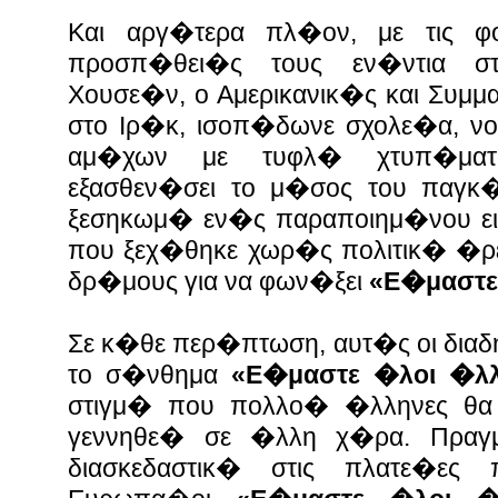
Και αργ�τερα πλ�ον, με τις φο
προσπ�θει�ς τους εν�ντια σ
Χουσε�ν, ο Αμερικανικ�ς και Συμμ
στο Ιρ�κ, ισοπ�δωνε σχολε�α, νο
αμ�χων με τυφλ� χτυπ�ματα
εξασθεν�σει το μ�σος του παγκ�
ξεσηκωμ� εν�ς παραποιημ�νου ει
που ξεχ�θηκε χωρ�ς πολιτικ� �ρε
δρ�μους για να φων�ξει
«Ε�μαστε
Σε κ�θε περ�πτωση, αυτ�ς οι διαδ
το σ�νθημα
«Ε�μαστε �λοι �λλ
στιγμ� που πολλο� �λληνες θα
γεννηθε� σε �λλη χ�ρα. Πραγ
διασκεδαστικ� στις πλατε�ε