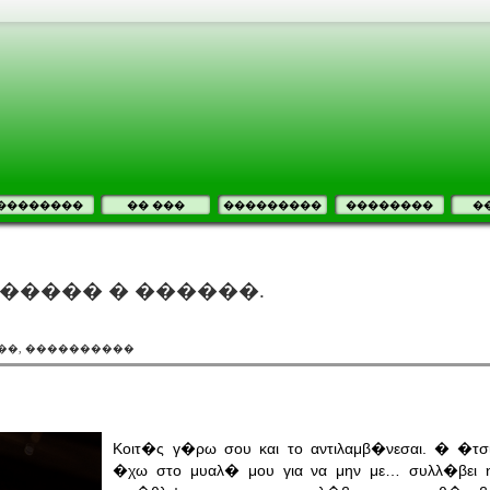
��������
�� ���
���������
��������
�
����� � ������.
��, ����������
Κοιτ�ς γ�ρω σου και το αντιλαμβ�νεσαι. � �τ
�χω στο μυαλ� μου για να μην με… συλλ�βει η