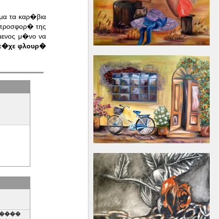
μα τα καρ�βια
 προσφορ� της
μενος μ�νο να
 ε�χε φλουρ�
�����