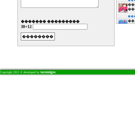
��
��
��
�� 
������� ���������
��
30+12
��
��
��
��
��
��
��
��
taramigos
Copyright 2011 © developed by
��
��
��
��
� 
��
��
��
��
��
��
��