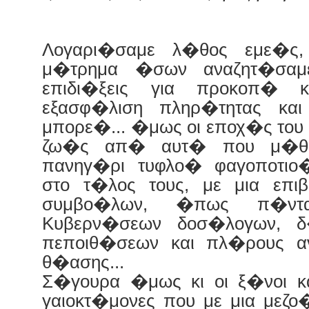
Λογαρι�σαμε λ�θος εμε�ς
μ�τρημα �σων αναζητ�σαμ
επιδι�ξεις για προκοπ� κ
εξασφ�λιση πληρ�τητας και
μπορε�... �μως οι εποχ�ς του
ζω�ς απ� αυτ� που μ�θ
πανηγ�ρι τυφλο� φαγοποτιο
στο τ�λος τους, με μια επ
συμβο�λων, �πως π�ντ
Κυβερν�σεων δοσ�λογων, δ
πεποιθ�σεων και πλ�ρους αν
θ�ασης...
Σ�γουρα �μως κι οι ξ�νοι κ
γαιοκτ�μονες που με μια μεζο