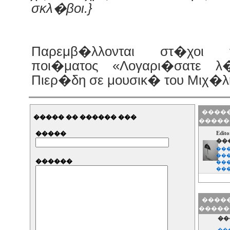
σκλ�βοι.}
Παρεμβ�λλονται στ�χοι 
ποι�ματος «Λογαρι�σατε 
Πιερ�δη σε μουσικ� του Μιχ�λ
�����
����� �� ������ ���
�����
�����
Edi
��
���
���
������
���
��
�����
�����
��
��