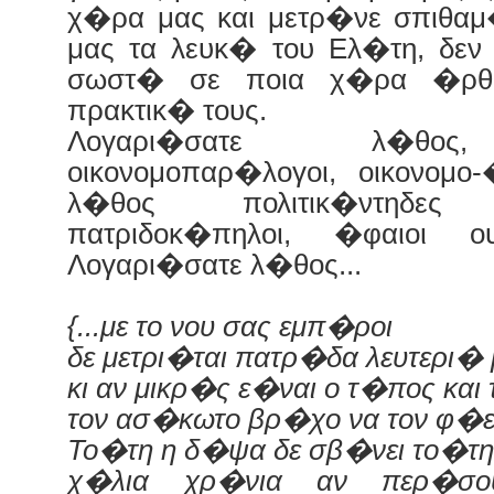
χ�ρα μας και μετρ�νε σπιθαμ�
μας τα λευκ� του Ελ�τη, δεν
σωστ� σε ποια χ�ρα �ρθα
πρακτικ� τους.
Λογαρι�σατε λ�θος, 
οικονομοπαρ�λογοι, οικονομο-
λ�θος πολιτικ�ντηδες γ
πατριδοκ�πηλοι, �φαιοι 
Λογαρι�σατε λ�θος...
{...με το νου σας εμπ�ροι
δε μετρι�ται πατρ�δα λευτερι�
κι αν μικρ�ς ε�ναι ο τ�πος και 
τον ασ�κωτο βρ�χο να τον φ�ει
Το�τη η δ�ψα δε σβ�νει το�τη
χ�λια χρ�νια αν περ�σο