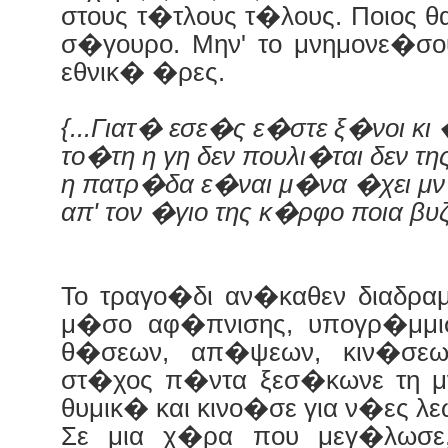
στους τ�τλους τ�λους. Ποιος θ
σ�γουρο. Μην' το μνημονε�σο
εθνικ� �ρες.
{...Γιατ� εσε�ς ε�στε ξ�νοι κ
το�τη η γη δεν πουλι�ται δεν τ
η πατρ�δα ε�ναι μ�να �χει μ
απ' τον �γιο της κ�ρφο ποια βυ
Το τραγο�δι αν�καθεν διαδρα
μ�σο αφ�πνισης, υπογρ�μμι
θ�σεων, απ�ψεων, κιν�σεω
στ�χος π�ντα ξεσ�κωνε τη μ
θυμικ� και κινο�σε για ν�ες 
Σε μια χ�ρα που μεγ�λωσε,