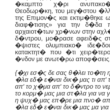
�καμπτο χ�ρι ανυπακο
Θεοδωρ�κη, του μεγ�στου �λλ
της Επιμον�ς και εκτιμ�θηκε 
διαφ�τισης» για την δ�δα 
αρχαιοτ�των χρ�νων στην αχλ�
δ�ντρου, μο�ρασε αφειδ�ς σ
�ψιστες ολυμπιακο� ιδε�δ
κατακτητ� που �τι χειρ�τερο
�νδον με ανωτ�ρω αποφ�σεις
{�χι εσ�ς δε σας θ�λει το�τη η
�λα εδ� ε�ναι δικ� μας τι απ' 
απ' το χ�μα απ' το δ�ντρο το νε
το κορμ� μας μια στ�λα για να 
η ψυχ� μας επ�ρε μια πνο� απ
�λα εδ� ε�ναι δικ� μας μα για