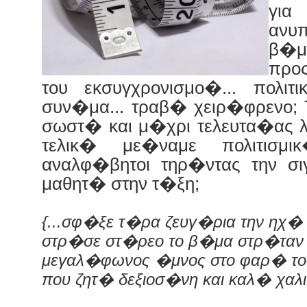
για
ανυ
β�μ
προς
του εκσυγχρονισμο�... πολιτι
συν�μα... τραβ� χειρ�φρενο; 
σωστ� και μ�χρι τελευτα�ας
τελικ� με�ναμε πολιτισμικ
αναλφ�βητοι τηρ�ντας την σ
μαθητ� στην τ�ξη;
{...σφ�ξε τ�ρα ζευγ�ρια την ηχ�
στρ�σε στ�ρεο το β�μα στρ�ταν
μεγαλ�φωνος �μνος στο φαρ� του
που ζητ� δεξιοσ�νη και καλ� χαλι