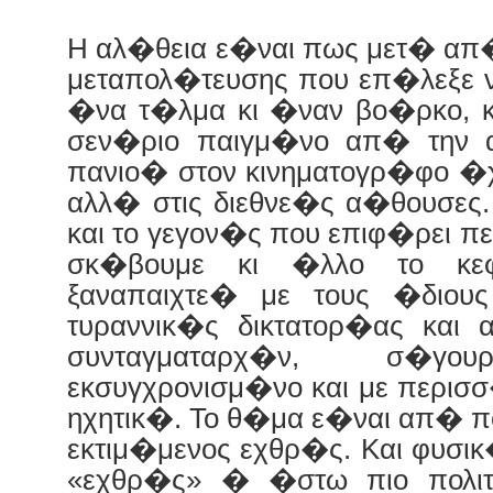
Η αλ�θεια ε�ναι πως μετ� απ
μεταπολ�τευσης που επ�λεξε
�να τ�λμα κι �ναν βο�ρκο, 
σεν�ριο παιγμ�νο απ� την 
πανιο� στον κινηματογρ�φο �χ
αλλ� στις διεθνε�ς α�θουσες
και το γεγον�ς που επιφ�ρει π
σκ�βουμε κι �λλο το κε
ξαναπαιχτε� με τους �δι
τυραννικ�ς δικτατορ�ας και
συνταγματαρχ�ν, σ�
εκσυγχρονισμ�νο και με περισ
ηχητικ�. Το θ�μα ε�ναι απ� π
εκτιμ�μενος εχθρ�ς. Και φυσικ
«εχθρ�ς» � �στω πιο πολιτ