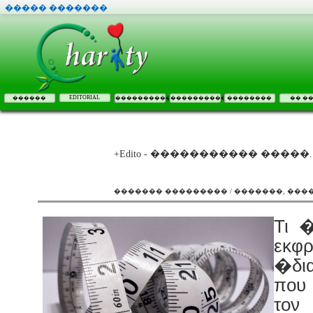
����� �������
EDITORIAL
������
����������
����������
��������
�� �
+Edito - ����������� �����..
������� ��������� / �������, ��
Τι �
εκφ
�δι
που
τον