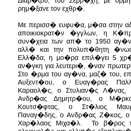
Διαρ�ζου, του Σερρ�χη, με ορμ
ρημ�ξανε τον εχθρ�.
Με περισσ� ευφυ�α, μ�σα στην α
αποικιοκρατ�ν �γγλων, η Κ�προ
συν�χεια των απ� το 1950 αγ�ν
αλλ� και την πολυπ�θητη �νω
Ελλ�δα, η μο�ρα επιλ�γει 5 χρ
αν�γκη για λευτερι�, �ναν πρωτερ
Στο �ρμα του αγ�να, μαζ� του, ε
Αυξεντ�ου, ο Ευαγ�ρας Παλ
Καραολ�ς, ο Στυλιαν�ς Λ�νας,
Ανδρ�ας Δημητρ�ου, ο Μ�ρκ
Κουτσ�φτας, ο Στ�λιος Μαυ
Παναγ�δης, ο Ανδρ�ας Ζ�κος, ο
Χαρ�λαος Μιχα�λ. Το β�ρος τ