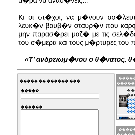
α�ρα να ανασ�νεις…
Κι οι στ�χοι, να μ�νουν ασ�λευ
λευκ�ν βουβ�ν σταυρ�ν που καρφ
μην παρασ�ρει μαζ� με τις σελ�δ
του σ�μερα και τους μ�ρτυρες του
«Τ’ ανδρειωμ�νου ο θ�νατος, 
�����
����� �� ������ ���
�����
�����
� 
��
���
���
������
���
��
���
���
��
�����
�����
��