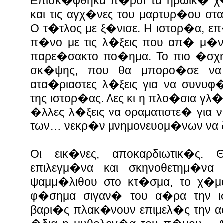
Επισκ�φθηκα π�ρσι τα ηρωικ� χ�
και τις αγχ�νες του μαρτυρ�ου σ
Ο τ�τλος με ξ�νισε. Η ιστορ�α, επ
π�νο με τις λ�ξεις που απ� μ�ν
παρε�σακτο πο�ημα. Το πιο �σχ
σκ�ψης, που θα μπορο�σε να 
ατα�ριαστες λ�ξεις για να συνυφ
της ιστορ�ας. Λες κι η πλο�σια γλ
�λλες λ�ξεις να οραματιστε� για 
των… νεκρ�ν μνημονευομ�νων να
Οι εικ�νες, αποκαρδιωτικ�ς. 
επιλεγμ�να και σκηνοθετημ�να
ψαμμ�λιθου στο κτ�σμα, το χ�μ
φ�σημα σιγαν� του α�ρα την ι
βαρι�ς πλακ�νουν επιμελ�ς την 