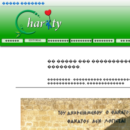
����� �������
EDITORIAL
������
����������
����������
��������
�� �
�� ����� ��� ����������
��������.
�������� - ���������� ����������
�������������, �������������