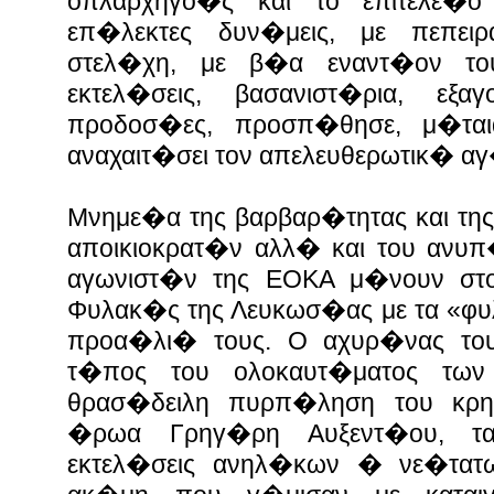
οπλαρχηγο�ς και το επιτελε�ο
επ�λεκτες δυν�μεις, με πεπειρ
στελ�χη, με β�α εναντ�ον τ
εκτελ�σεις, βασανιστ�ρια, εξ
προδοσ�ες, προσπ�θησε, μ�ται
αναχαιτ�σει τον απελευθερωτικ� α
Μνημε�α της βαρβαρ�τητας και τη
αποικιοκρατ�ν αλλ� και του ανυ
αγωνιστ�ν της ΕΟΚΑ μ�νουν στο
Φυλακ�ς της Λευκωσ�ας με τα «φυ
προα�λι� τους. Ο αχυρ�νας του
τ�πος του ολοκαυτ�ματος τω
θρασ�δειλη πυρπ�ληση του κρη
�ρωα Γρηγ�ρη Αυξεντ�ου, τα
εκτελ�σεις ανηλ�κων � νε�τατ