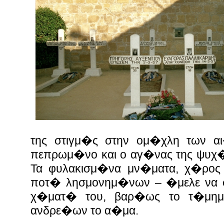
της στιγμ�ς στην ομ�χλη των α
πεπρωμ�νο και ο αγ�νας της ψυχ�ς
Τα φυλακισμ�να μν�ματα, χ�ρο
ποτ� λησμονημ�νων – �μελε να φ�
χ�ματ� του, βαρ�ως το τ�μημα
ανδρε�ων το α�μα.