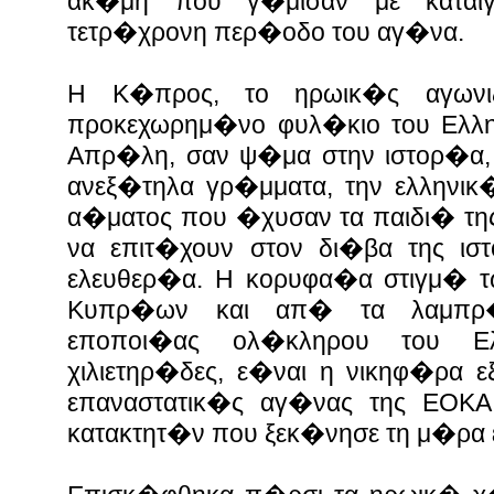
ακ�μη που γ�μισαν με καταιγ
τετρ�χρονη περ�οδο του αγ�να.
Η Κ�προς, το ηρωικ�ς αγωνι
προκεχωρημ�νο φυλ�κιο του Ελλην
Απρ�λη, σαν ψ�μα στην ιστορ�α, 
ανεξ�τηλα γρ�μματα, την ελληνικ
α�ματος που �χυσαν τα παιδι� τη
να επιτ�χουν στον δι�βα της ιστ
ελευθερ�α. Η κορυφα�α στιγμ� 
Κυπρ�ων και απ� τα λαμπρ�τ
εποποι�ας ολ�κληρου του Ε
χιλιετηρ�δες, ε�ναι η νικηφ�ρα ε
επαναστατικ�ς αγ�νας της ΕΟΚ
κατακτητ�ν που ξεκ�νησε τη μ�ρα 