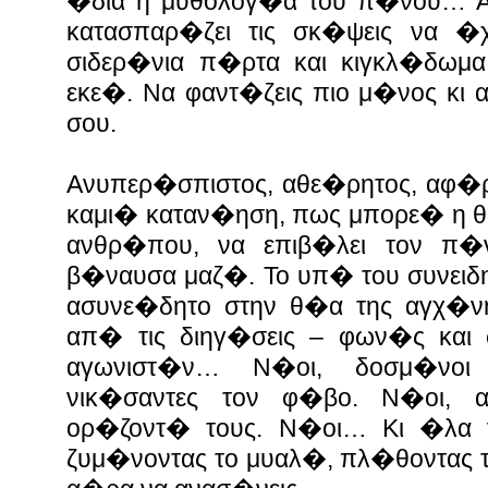
�δια η μυθολογ�α του π�νου… Α
κατασπαρ�ζει τις σκ�ψεις να �
σιδερ�νια π�ρτα και κιγκλ�δωμ
εκε�. Να φαντ�ζεις πιο μ�νος κι 
σου.
Ανυπερ�σπιστος, αθε�ρητος, αφ�
καμι� καταν�ηση, πως μπορε� η θ
ανθρ�που, να επιβ�λει τον π�
β�ναυσα μαζ�. Το υπ� του συνειδη
ασυνε�δητο στην θ�α της αγχ�νης
απ� τις διηγ�σεις – φων�ς και
αγωνιστ�ν… Ν�οι, δοσμ�νοι
νικ�σαντες τον φ�βο. Ν�οι, α
ορ�ζοντ� τους. Ν�οι… Κι �λα 
ζυμ�νοντας το μυαλ�, πλ�θοντας 