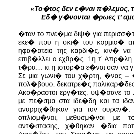
«Το�τος δεν ε�ναι π�λεμος, τ
Εδ� γ�νονται �ρωες τ’ αμ
�ταν το πνε�μα διψ� για περισσ�
εκε� που η σκι� του κορμιο� α
ηφα�στειο της καρδι�ς, κιν� να
επιβ�λλει ο εχθρ�ς. 1η τ’ Απρ�λη τ
τ�ρα… κι η ιστορ�α ε�ναι σαν να 
Σε μια γωνι� του χ�ρτη, �νας – 
πολ�βουο, δεκατρε�ς παλικαρ�δες,
Ακο�ραστοι εργ�τες, υψ�σανε το 
με πε�σμα στα ιδε�δη και τα ιδα
αναρριχ�θηκαν για τον ουραν�
οπλισμ�νοι, μεθυσμ�νοι με 
αντ�στασης, χ�θηκαν �δια ποτ