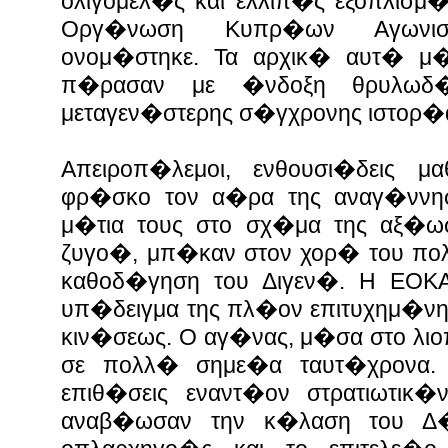
ολιγομελ�ς και ελλιπ�ς εξοπλισμ
Οργ�νωση Κυπρ�ων Αγωνι
ονομ�στηκε. Τα αρχικ� αυτ� μ�
π�ρασαν με �νδοξη θρυλωδ�
μεταγεν�στερης σ�γχρονης ιστορ�
Απειροπ�λεμοι, ενθουσι�δεις μ
φρ�σκο τον α�ρα της αναγ�ννησ
μ�τια τους στο σχ�μα της αξ�ω
ζυγο�, μπ�καν στον χορ� του πο
καθοδ�γηση του Διγεν�. Η ΕΟΚΑ
υπ�δειγμα της πλ�ον επιτυχημ�νη
κιν�σεως. Ο αγ�νας, μ�σα στο λι
σε πολλ� σημε�α ταυτ�χρονα. Δ
επιθ�σεις εναντ�ον στρατιωτικ
αναβ�ωσαν την κ�λαση του Δ�