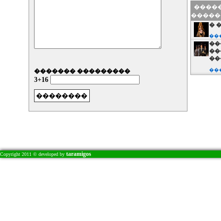
���
�����
��
�����
� 
��
��
��
��
��
������� ���������
��
3+16
��
��
��
��
��
��
��
��
� 
taramigos
Copyright 2011 © developed by
��
��
��
��
��
��
��