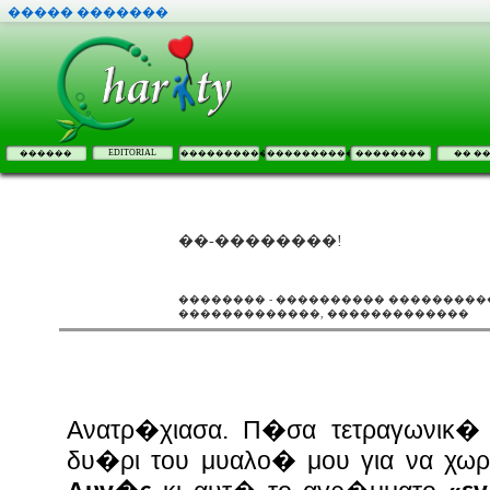
����� �������
EDITORIAL
������
����������
����������
��������
�� �
��-��������!
�������� - ���������� ����������
�������������, �������������
Ανατρ�χιασα. Π�σα τετραγωνικ�
δυ�ρι του μυαλο� μου για να χω