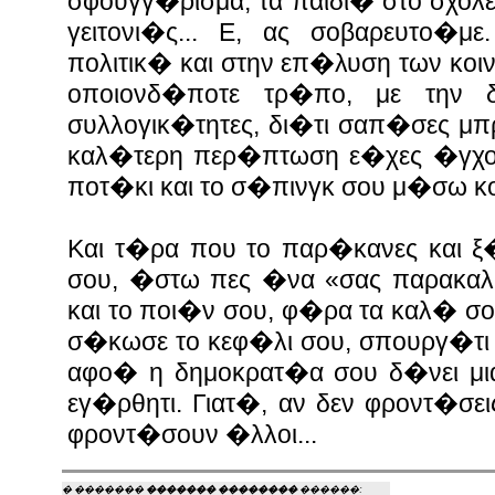
σφουγγ�ρισμα, τα παιδι� στο σχολ
γειτονι�ς... Ε, ας σοβαρευτο�με
πολιτικ� και στην επ�λυση των κο
οποιονδ�ποτε τρ�πο, με την
συλλογικ�τητες, δι�τι σαπ�σες μπ
καλ�τερη περ�πτωση ε�χες �γχος 
ποτ�κι και το σ�πινγκ σου μ�σω κο
Και τ�ρα που το παρ�κανες και ξ
σου, �στω πες �να
«
σας παρακαλ
και το ποι�ν σου, φ�ρα τα καλ� σ
σ�κωσε το κεφ�λι σου, σπουργ�τι 
αφο� η δημοκρατ�α σου δ�νει μια 
εγ�ρθητι. Γιατ�, αν δεν φροντ�σε
φροντ�σουν �λλοι...
� �������
������� ��������
������: