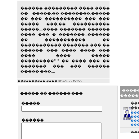
������ ��������� ���� ����
�� �����.��-��������,�����
�� ��� ���������� ��� ���
����� ���,�� ����������
�����....���� ������� ������
���� ��� � �������...������
�� ����������� ��
����������� ������� ��� ��
������ ��� ���� ���� ���
���� ���� �����
���������!!!! �� ���� ��� ��
������� ��� ��� ������
����� ���....
���������� ���� 30/5/2012 11:22:25
�����
����� �� ������ ���
�����
�����
��
��
���
���
������
���
��
��
��