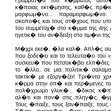
Γραμματ�α του κ�μματος αυτο�
κ�ποιας εκτ�μησης, καθ�ς πρ�κε
μορφωμ�νο... παραμορφωμ�νο. 
σκοπο�ς και τους στ�χους που υ
του συμμετοχ� στο κ�μμα της 4ης 
ηγετικ� του αν�δειξη στο τιμ�νι 
Μ�χρι εκε�, �λα καλ�. Απλ�ς αυ
που ξοδε�ει και το τελευτα�ο του
«
συσκευ� που πετσοκ�βει ελπ�δες 
το �λλο, σε μια πολιτικ� σαλαμ
τακτικ� με εξοργ�ζει! Τρι�ντα χ
κ�ρμα στην οπ� και περ�μενες το
πολ�χρωμο γλυκ�... �δικος κ�π
αλ�τι και πον� στις πληγ�ς. �γρ
Τους �παιξε, τους ξαν�παιξε, τους