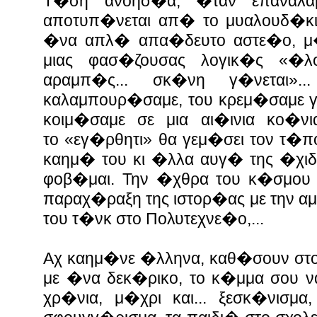
Τ�ση ανοησ�α, �ταν επαναλα
αποτυπ�νεται απ� το μυαλουδ�κι
�να απλ� απα�δευτο αστε�ο, μ�
μιας φασ�ζουσας λογικ�ς
«
�λο
αραμπ�ς... σκ�νη γ�νεται
»
.
καλαμπουρ�σαμε, του κρεμ�σαμε γι
κοιμ�σαμε σε μια αι�ινια κο�νι
το
«
εγ�ρθητι
»
θα γεμ�σει τον τ�π
καημ� του κι �λλα αυγ� της �χιδ
φοβ�μαι. Την �χθρα του κ�σμου γ
παραχ�ραξη της ιστορ�ας με την α
του τ�νκ στο Πολυτεχνε�ο,...
Αχ καημ�νε �λληνα, καθ�σουν στο
με �να δεκ�ρικο, το κ�μμα σου ν
χρ�νια, μ�χρι και... ξεσκ�νισμα