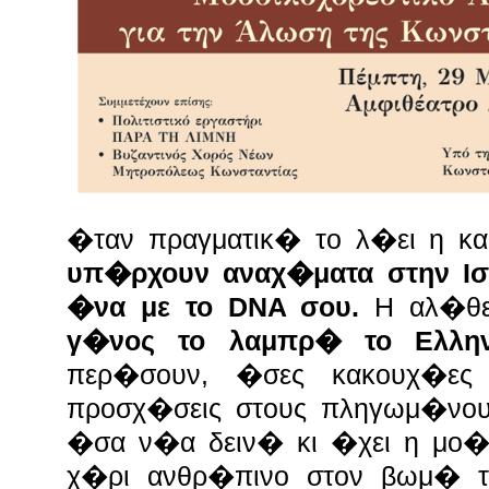
�ταν πραγματικ� το λ�ει η κ
υπ�ρχουν αναχ�ματα στην Ι
�να με το DNA σου.
Η αλ�θει
γ�νος το λαμπρ� το Ελλη
περ�σουν, �σες κακουχ�ε
προσχ�σεις στους πληγωμ�νου
�σα ν�α δειν� κι �χει η μο�
χ�ρι ανθρ�πινο στον βωμ� 