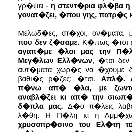
γρ�ψει -
η στεντ�ρια φλ�βα η
γονατ�ζει, �που γης, πατρ�ς 
Μελωδ�ες, στ�χοι, ον�ματα, 
που δεν ζ�σαμε.
Κ�πως �τσι ε
αγαπ�με �λοι μας την Π�
Μεγ�λων Ελλ�νων
, �τσι δε
αυτ�ματα χωρ�ς να �χουμε 
βαθι�ς ρ�ζες; �τσι.
Απλ�. Α
π�νω απ� �λα, με ζωντ
αναβλ�ζει κι απ� την σιωπ
δ�πλα μας.
Δ�ο π�λεις λαβω
λ�θη. Η Π�λη κι η Αμμ�χω
χρυσοπρ�σινο του Ελ�τη τ