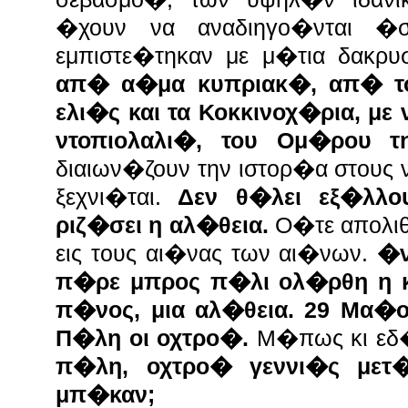
�χουν να αναδιηγο�νται �
εμπιστε�τηκαν με μ�τια δακρ
απ� α�μα κυπριακ�, απ� τ
ελι�ς και τα Κοκκινοχ�ρια, μ
ντοπιολαλι�, του Ομ�ρου τ
διαιων�ζουν την ιστορ�α στους 
ξεχνι�ται.
Δεν θ�λει εξ�λλο
ριζ�σει η αλ�θεια.
Ο�τε απολιθ
εις τους αι�νας των αι�νων.
�ν
π�ρε μπρος π�λι ολ�ρθη η 
π�νος, μια αλ�θεια. 29 Μα�
Π�λη οι οχτρο�.
Μ�πως κι εδ
π�λη, οχτρο� γεννι�ς μετ
μπ�καν;