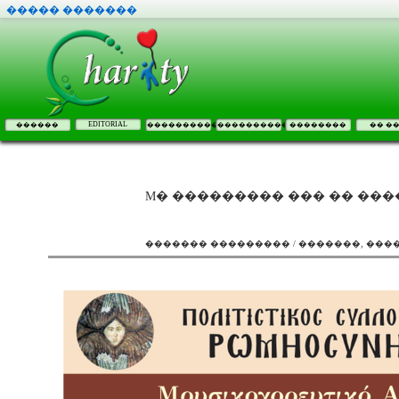
����� �������
EDITORIAL
������
����������
����������
��������
�� �
M� ��������� ��� �� ��
������� ��������� / �������, ��