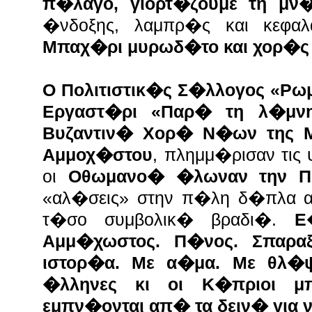
π�λαγο, γιορτ�ζουμε τη μν�
�νδοξης, λαμπρ�ς και κεφα
Μπαχ�ρι μυρωδ�το και χορ�ς
Ο Πολιτιστικ�ς Σ�λλογος «Ρωμ
Εργαστ�ρι «Παρ� τη λ�μν
Βυζαντιν� Χορ� Ν�ων της 
Αμμοχ�στου
, πλημμ�ρισαν τι
οι
Οθωμανο� �λωναν την 
«αλ�σεις» στην π�λη δ�πλα απ
τ�σο συμβολικ� βραδι�.
Ε
Αμμ�χωστος. Π�νος. Σπαραξ
ιστορ�α. Με α�μα. Με θλ�ψ
�λληνες κι οι Κ�πριοι μ
εμπν�ονται απ� τα δειν� για 