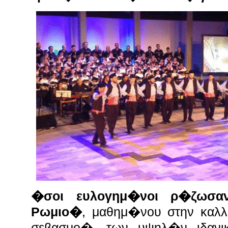
�σοι ευλογημ�νοι ρ�ζωσ
Ρωμιο�
, μαθημ�νου στην καλλ
σεβασμο�, των υψηλ�ν ιδανι