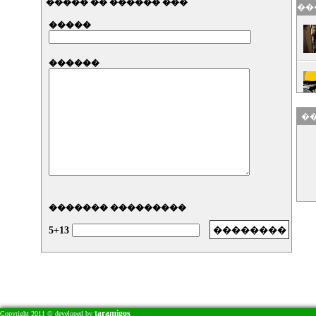
����� �� ������ ���
��
�����
������
��
������� ���������
5+13
taramigos
Copyright 2011 © developed by