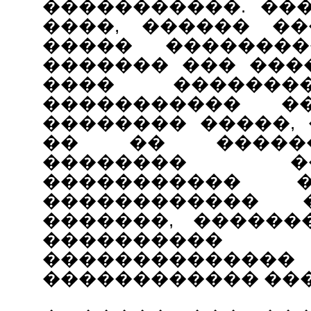
�����������. ��
����, ������ ��
����� �������
������� ��� ���
���� �������
����������� �
�������� �����,
�� �� �����
�������� 
����������� 
������������ �
�������, ������
��������
�����������
������������ ���