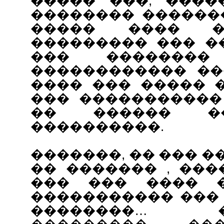
����� ���, ����
�������� ������
����� ���� �
��������� ��� ��
��� �������
������������ ��
���� ��� ����� 
��� �����������
�� ������ �
����������.
�������, �� ��� 
�� ������� , ��
��� ��� ���� �
����������� ���
��������… ��