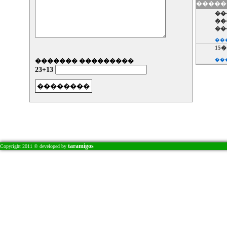
�����
��
��
��
��
15� 
��
������� ���������
��
23+13
��
��
�.
��
��
��
��
��
taramigos
Copyright 2011 © developed by
��
� 
��
� 
��
��
��
��
��