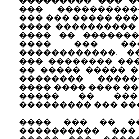
��������� ��� �
��� ����������
��� ��� ����� ��
���� ����������
���� �� �������
���� ��� ��
������������. �
��� �������� ��
�� ����� ����� 
�������� �����
���� ���� ���� �
����� �� ��
��������� ��� �
���� ��� �� �
���������� ���