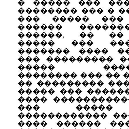
� ����� ��� ���
�������� ��� � 
��� ����� ��� 
������ ������
������, �� �� 
����� ��� ��
������� ���� �
��� ��������� �
����� �����
�������� ��� �� 
�� ��������� ���
����� ��� �����
���� ����������
��� ����� 
������������ ��
���� ������ ��