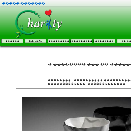
����� �������
EDITORIAL
������
����������
����������
��������
�� �
� �������� ��� �� �����
�������� - ���������� ����������
�������������, �������������