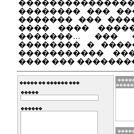
�����������
�������� ��� ��
������� ��� ���
���� ���� ����
�������… ��� 
�������� � ����
����������� ��
���� ��� �������
�����
����� �� ������ ���
�����
�����
������
�����