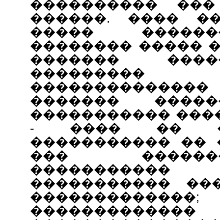
���������� ���
������. ���� �
����� �����
�������� ����� 
������� ���
���������
��������������
������� ����
����������� ���
- ���� �� �
����������� �� 
��� �����
��������
����������� ��
���������
�������������