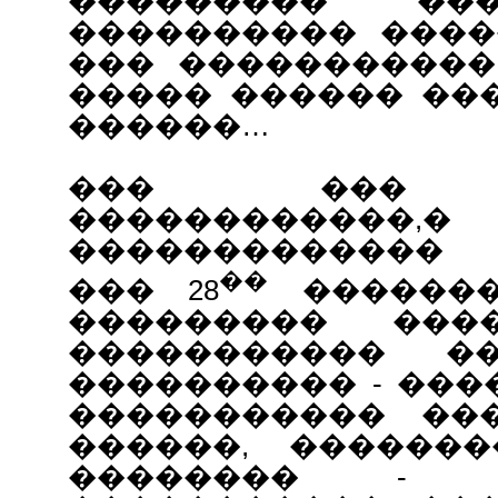
��������� ��
���������� ����
��� �����������
����� ������ ��
������…
��� ��� �
������������,�
������������� 
��
��� 28
�������
��������� ���
����������� ��
���������� - ���
����������� ��
������, ������
�������� - 