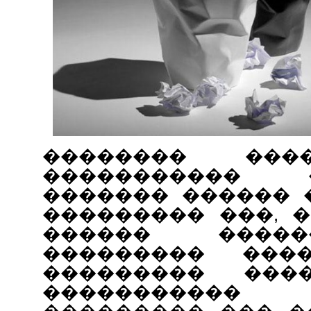
�������� ���
�����������
������� ������ 
��������� ���, 
������ ����
��������� ����
��������� ��
����������