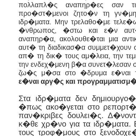
πολλαπλ�ς αναπηρ�ες σαν τι
προ�στ�μενοι ζητο�ν τη γν�μη
ιδρ�ματα. Μην τρελαθο�με τελε�
�νθρωπος, �στω και ε�ν αυ
αναπηρ�α, ακολουθε�ται μια αντικ
αυτ� τη διαδικασ�α συμμετ�χουν ο
απ� τη δικ� τους αμ�λεια, την τε
την ενδεχ�μενη β�α συνετ�λεσαν σ
ζω�ς μ�σα στο �δρυμα ε�ναι 
ε�ναι αργ�ς και προγραμματισμ
Στα ιδρ�ματα δεν δημιουργο�
�πως ακο�γεται στο ρεπορτ�
παν�κριβες δουλει�ς. Δ�νον
κ�θε χρ�νο για τα ιδρ�ματα.
τους τροφ�μους στο ξενοδοχ