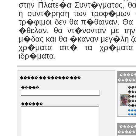
στην Πλατε�α Συντ�γματος, θα
η συντ�ρηση των τροφ�μων - 
τρ�φιμοι δεν θα π�θαιναν. Θα
�θελαν, θα ντ�νονταν με τη
μ�δας και θα �καναν μεγ�λη ζ
χρ�ματα απ� τα χρ�ματα 
ιδρ�ματα.
�����
����� �� ������ ���
�����
�����
��
��
��
��
������
��
���
��
��
��
�����
���
�����
��