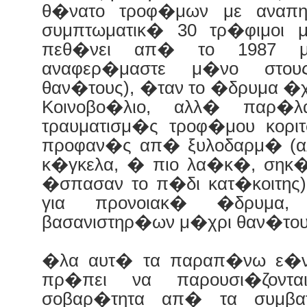
θ�νατο τροφ�μων με αναπ
συμπτωματικ� 30 τρ�φιμοι 
πεθ�νει απ� το 1987 μ
αναφερ�μαστε μ�νο στους
θαν�τους), �ταν το �δρυμα �χε
Κοινοβο�λιο, αλλ� παρ�
τραυματισμ�ς τροφ�μου κορι
προφαν�ς απ� ξυλοδαρμ� (αλ
κ�γκελα, � πιο λα�κ�, σηκ�
�σπασαν το π�δι κατ�κοιτης) 
για προνοιακ� �δρυμα
βασανιστηρ�ων μ�χρι θαν�του
�λα αυτ� τα παραπ�νω ε�ν
πρ�πει να παρουσι�ζοντ
σοβαρ�τητα απ� τα συμβα