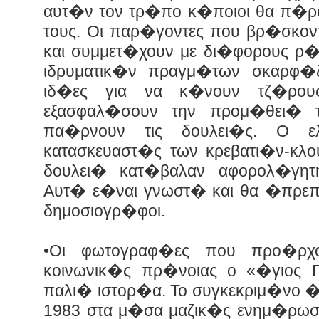
αυτ�ν τον τρ�πο κ�ποιοι θα π�ρο
τους. Οι παρ�γοντες που βρ�σκον
και συμμετ�χουν με δι�φορους ρ�
ιδρυματικ�ν πραγμ�των σκαρφ�ζ
ιδ�ες για να κ�νουν τζ�ρο
εξασφαλ�σουν την προμ�θει�
πα�ρνουν τις δουλει�ς. Ο ελ
κατασκευαστ�ς των κρεβατι�ν-κλο
δουλει� κατ�βαλαν αφορολ�γητ
Αυτ� ε�ναι γνωστ� και θα �πρεπε
δημοσιογρ�φοι.
•Οι φωτογραφ�ες που προ�ρχ
κοινωνικ�ς πρ�νοιας ο «�γιος 
παλι� ιστορ�α. Το συγκεκριμ�νο 
1983 στα μ�σα μαζικ�ς ενημ�ρωσ