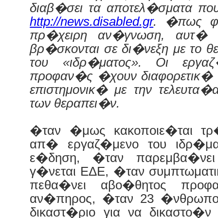
διαβ�σει τα αποτελ�σματα π
http://news.disabled.gr
. �πως φ
πρ�χειρη αν�γνωση, αυτ� π
βρ�σκονται σε δι�νεξη με το 
του «ιδρ�ματος». Οι εργα
προφαν�ς �χουν διαφορετικ�
επιστημονικ� με την τελευτα�
των θεραπει�ν.
�ταν �μως κακοποιε�ται τρ
απ� εργαζ�μενο του ιδρ�μα
ε�δηση, �ταν παρεμβα�νει
γ�νεται ΕΔΕ, �ταν συμπτωματ
πεθα�νει αβο�θητος προφ
αν�πηρος, �ταν 23 �νθρωπο
δικαστ�ριο για να δικαστο�ν