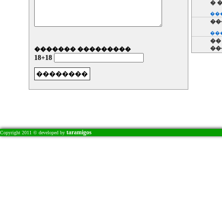
� 
��
��
��
��
��
������� ���������
18+18
��
La
��
��
��
��
��
E�
��
taramigos
Copyright 2011 © developed by
��
��
��
��
��
��
��
��
��
��