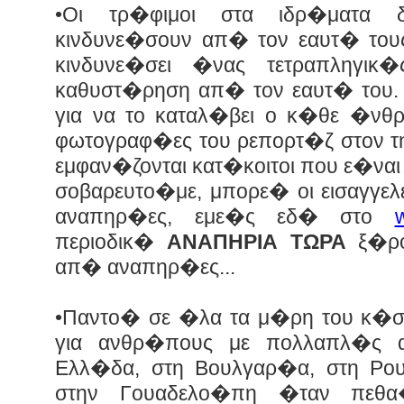
•Οι τρ�φιμοι στα ιδρ�ματα 
κινδυνε�σουν απ� τον εαυτ� τους
κινδυνε�σει �νας τετραπληγικ
καθυστ�ρηση απ� τον εαυτ� του. 
για να το καταλ�βει ο κ�θε �νθρ
φωτογραφ�ες του ρεπορτ�ζ στον 
εμφαν�ζονται κατ�κοιτοι που ε�ναι
σοβαρευτο�με, μπορε� οι εισαγγε
αναπηρ�ες, εμε�ς εδ� στο
περιοδικ�
ΑΝΑΠΗΡΙΑ ΤΩΡΑ
ξ�ρο
απ� αναπηρ�ες...
•Παντο� σε �λα τα μ�ρη του κ�
για ανθρ�πους με πολλαπλ�ς 
Ελλ�δα, στη Βουλγαρ�α, στη Ρο
στην Γουαδελο�πη �ταν πεθα