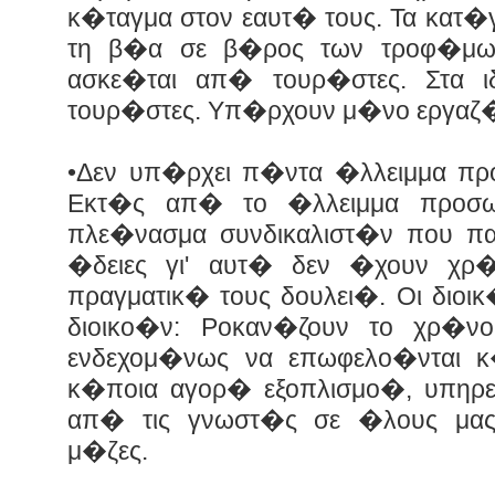
κ�ταγμα στον εαυτ� τους. Τα κατ
τη β�α σε β�ρος των τροφ�μω
ασκε�ται απ� τουρ�στες. Στα 
τουρ�στες. Υπ�ρχουν μ�νο εργαζ�
•Δεν υπ�ρχει π�ντα �λλειμμα πρ
Εκτ�ς απ� το �λλειμμα προσω
πλε�νασμα συνδικαλιστ�ν που πα
�δειες γι' αυτ� δεν �χουν χρ
πραγματικ� τους δουλει�. Οι διοι
διοικο�ν: Ροκαν�ζουν το χρ�νο
ενδεχομ�νως να επωφελο�νται 
κ�ποια αγορ� εξοπλισμο�, υπη
απ� τις γνωστ�ς σε �λους μας
μ�ζες.