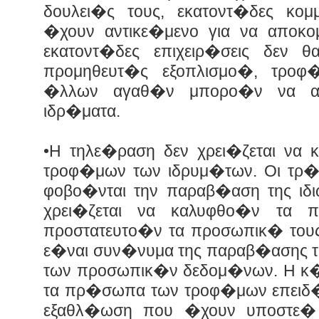
δουλει�ς τους, εκατοντ�δες κο
�χουν αντικε�μενο για να αποκο
εκατοντ�δες επιχειρ�σεις δεν
προμηθευτ�ς εξοπλισμο�, τροφ�
�λλων αγαθ�ν μπορο�ν να α
ιδρ�ματα.
•Η τηλε�ραση δεν χρει�ζεται να
τροφ�μων των ιδρυμ�των. Οι τρ�φ
φοβο�νται την παραβ�αση της ιδι
χρει�ζεται να καλυφθο�ν τα
προστατευτο�ν τα προσωπικ� τους
ε�ναι συν�νυμα της παραβ�ασης τ
των προσωπικ�ν δεδομ�νων. Η κ�
τα πρ�σωπα των τροφ�μων επειδ
εξαθλ�ωση που �χουν υποστε