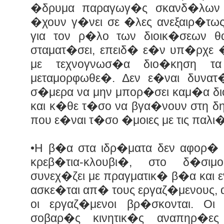
�δρυμα παραγωγ�ς σκανδ�λων 
�χουν γ�νει σε �λες ανεξαιρ�τως 
για τον ρ�λο των διοικ�σεων θ
σταματ�σει, επειδ� ε�ν υπ�ρχε �
με τεχνογνωσ�α διο�κηση τ
μεταμορφωθε�. Δεν ε�ναι δυνα
σ�μερα να μην μπορ�σει καμ�α δι
και κ�θε τ�σο να βγα�νουν στη δ
που ε�ναι τ�σο �μοιες με τις παλ
•Η β�α στα ιδρ�ματα δεν αφορ� 
κρεβ�τια-κλουβι�, στο δ�σι
συνεχ�ζει με πραγματικ� β�α και
ασκε�ται απ� τους εργαζ�μενους,
οι εργαζ�μενοι βρ�σκονται. Ο
σοβαρ�ς κινητικ�ς αναπηρ�ε