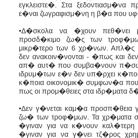
εγκλειστε�. Στα ξεδοντιασμ�να
ε�ναι ζωγραφισμ�νη η β�α που υφ
•Δ�σκολα να �χουν πεθ�νει 
προσδ�κιμο ζω�ς των τροφ�μω
μικρ�τερο των 6 χρ�νων. Απλ�ς ο
δεν ανακοιν�νονται - �πως και δε
απ� αυτ� που συμβα�νουν π�σω
ιδρυμ�των ε�ν δεν υπ�ρχει κ�π
κ�ποια οικονομικ� συμφων�α που 
πως οι προμ�θειες στα ιδρ�ματα δ�
•Δεν γ�νεται καμ�α προσπ�θεια γ
ζω� των τροφ�μων. Τα χρ�ματα στ
�γιναν για να κ�νουν καλ�τερη
�γιναν για να γ�νει τζ�ρος χρ