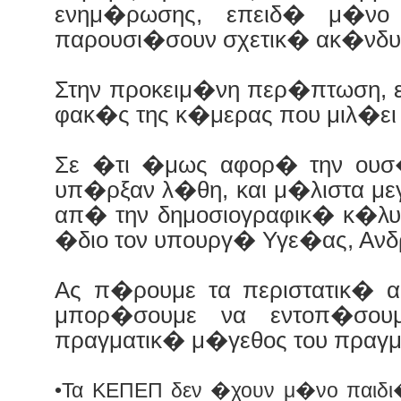
ενημ�ρωσης, επειδ� μ�ν
παρουσι�σουν σχετικ� ακ�νδυν
Στην προκειμ�νη περ�πτωση, ε
φακ�ς της κ�μερας που μιλ�ει
Σε �τι �μως αφορ� την ουσ
υπ�ρξαν λ�θη, και μ�λιστα μ
απ� την δημοσιογραφικ� κ�λυ
�διο τον υπουργ� Υγε�ας, Αν
Ας π�ρουμε τα περιστατικ� 
μπορ�σουμε να εντοπ�σου
πραγματικ� μ�γεθος του πραγ
•Τα ΚΕΠΕΠ δεν �χουν μ�νο παιδι�