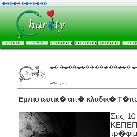
����� �������
EDITORIAL
������
����������
����������
��������
�� �
�� �������� ��� ����� 
e-Charity.gr /
Εμπιστευτικ� απ� κλαδικ� Τ�π
Στις 1
ΚΕΠΕΠ
τρ�φι