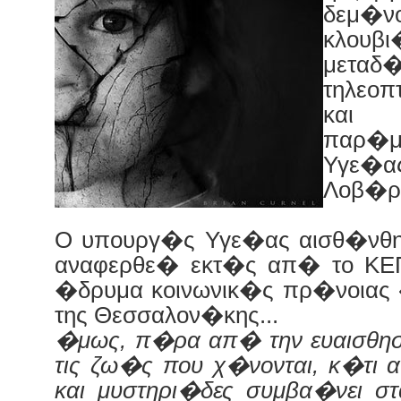
δεμ�
κλου
μετα
τηλεο
και 
παρ�
Υγε
Λοβ�ρ
Ο υπουργ�ς Υγε�ας αισθ�νθη
αναφερθε� εκτ�ς απ� το ΚΕΠ
�δρυμα κοινωνικ�ς πρ�νοιας
της Θεσσαλον�κης...
�μως, π�ρα απ� την ευαισθη
τις ζω�ς που χ�νονται, κ�τι α
και μυστηρι�δες συμβα�νει σ