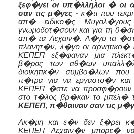
ξεφ�γει οι υπ�λληλοι � οι
σαν τις μ�γες
- κ�τι που τεκμ
απ� ειδικο�ς Μυγολ�γου
γνωμοδοτ�σουν και για τη θ�
απ� τα Λεχαιν�. Λ�γο τα �σ
πλανητ�ν, λ�γο οι αρνητικο�
ΚΕΠΕΠ εξ�φαναν μια πλεκ
β�ρος των αθ�ων υπαλλ�
διοικητικ�ν συμβο�λων που
π�τρα για να εργαστο�ν και 
ΚΕΠΕΠ �στε να προσφ�ρουν 
στο τ�λος βρ�καν το μπελ� 
ΚΕΠΕΠ, π�θαιναν σαν τις μ�γε
Ακ�μη και ε�ν δεν ξ�ρει κ�
ΚΕΠΕΠ Λεχαιν�ν μπορε� ν