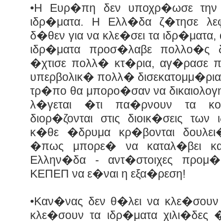
•Η Ευρ�πη δεν υποχρ�ωσε την 
ιδρ�ματα. Η Ελλ�δα ζ�τησε λ
δ�θεν για να κλε�σει τα ιδρ�ματα,
ιδρ�ματα προσ�λαβε πολλο�ς δ
�χτισε πολλ� κτ�ρια, αγ�ρασε 
υπερβολικ� πολλ� δισεκατομμ�ρια,
τρ�πο θα μπορο�σαν να δικαιολογ
λ�γεται �τι πα�ρνουν τα κο
διορ�ζονται στις διοικ�σεις τ
κ�θε �δρυμα κρ�βονται δουλει
�πως μπορε� να καταλ�βει κ
Ελλην�δα - αντ�στοιχες προμ�
ΚΕΠΕΠ να ε�ναι η εξα�ρεση!
•Καν�νας δεν θ�λει να κλε�σουν 
κλε�σουν τα ιδρ�ματα χιλι�δες 