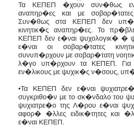
Τα ΚΕΠΕΠ �χουν συν�θως εν
αναπηρ�ες και με σοβαρ�τατες
Συν�θως στα ΚΕΠΕΠ δεν υπ�ρ
κινητικ�ς αναπηρ�ες. Το πρ�β
ΚΕΠΕΠ δεν ε�ναι ψυχολογικ� � ψ
ε�ναι οι σοβαρ�τατες κινη
συνυπ�ρχουν με σοβαρ�τατη νοητικ
λ�γο υπ�ρχουν τα ΚΕΠΕΠ. Για τ
εν�λικους με ψυχικ�ς ν�σους, υπ�
•Τα ΚΕΠΕΠ δεν ε�ναι ψυχιατρε
συγκριθο�ν με το σκ�νδαλο του ψυ
ψυχιατρε�ο της Λ�ρου ε�ναι ψυ
αφορ� �λλες ειδικ�τητες και �
ε�ναι ΚΕΠΕΠ.