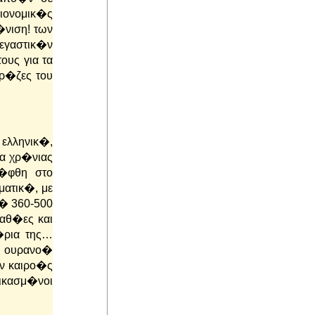
ιονομικ�ς
νιση! των
εγαστικ�ν
υς για τα
ρ�ζες του
λληνικ�,
α χρ�νιας
λ�φθη στο
ματικ�, με
� 360-500
αθ�ες και
�ρια της…
ι ουρανο�
ν καιρο�ς
δικασμ�νοι