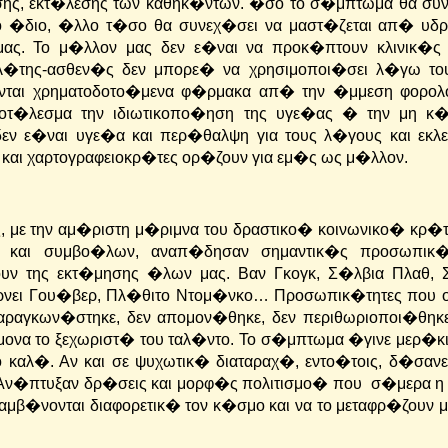
ης, εκτ�λεσης των καθηκ�ντων. �σο το σ�μπτωμα θα συν
 το �διο, �λλο τ�σο θα συνεχ�σει να μαστ�ζεται απ� υδ
ας. Το μ�λλον μας δεν ε�ναι να προκ�πτουν κλινικ�ς 
ολ�της-ασθεν�ς δεν μπορε� να χρησιμοποι�σει λ�γω τ
ονται χρηματοδοτο�μενα φ�ρμακα απ� την �μμεση φορο
ποτ�λεσμα την ιδιωτικοπο�ηση της υγε�ας � την μη κ
εν ε�ναι υγε�α και περ�θαλψη για τους λ�γους και εκλε
 και χαρτογραφειοκρ�τες ορ�ζουν για εμ�ς ως μ�λλον.
με την αμ�ριστη μ�ριμνα του δραστικο� κοινωνικο� κρ�τ
 και συμβο�λων, αναπ�δησαν σημαντικ�ς προσωπικ�
ουν της εκτ�μησης �λων μας.
Βαν Γκογκ, Σ�λβια Πλαθ, 
ρνει Γου�βερ, Πλ�θιτο Ντομ�νκο… Προσωπικ�τητες που 
παραγκων�στηκε, δεν απομον�θηκε, δεν περιθωριοποι�θηκ
μονα το ξεχωριστ� του ταλ�ντο. Το σ�μπτωμα �γινε μερ�κι
ο καλ�.
Αν και σε ψυχωτικ� διαταραχ�, εντο�τοις, δ�σαν
 Αν�πτυξαν δρ�σεις και μορφ�ς πολιτισμο� που σ�μερα η
ιλαμβ�νονται διαφορετικ� τον κ�σμο και να το μεταφρ�ζου