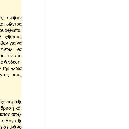
�ς, πλ�ον
τα κ�ντρα
ρθρ�νεται
ν χ�ρους
θαν για να
 Αντ� να
ε τον πιο
σ�νδεση,
� την �δια
ντας τους
μηχανισμο�
δρυση και
ματος απ�
ν. Λογικ�
λεισε μ�νο