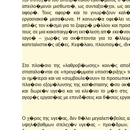
απειλο�μενοι μισθωτο�, ως συνταξιο�χοι, ως α
αφορ�. Τους αφορ� και το γνωρ�ζουν καλ�
εργασιακο� μεσα�ωνα. Η κοινων�α οφε�λει να
απλ�ς τον κ�σμο για το ζοφερ� μ�λλον και πρ
τους σε μια κακοπαιγμ�νη εκτ�λεση απ� εκε�νο
ταγο� – χωρ�ς να σκ�πτονται για το �λλειμ
καπιταλιστικ�ς αξ�ες. Κεφ�λαιο, πλουτισμ�ς, ιδ
Στο πλα�σιο της «λαθροβ�ωσης» κοιν�ς αποδ
σπαταλο�νται σε «προγρ�μματα υποστ�ριξης» τ
οι ημ�τεροι και να «συμβουλε�ουν» το προσωπικ
πλα�σιο εξομ�λυνσης της κατ�στασης �σο ακ�μ
και δωρε�ν υγε�α και να κλε�νει το μ�τι στις
αγορ�ς εργασ�ας με επενδ�σεις και θ�σεις εργ
Ο χ�ρος της υγε�ας, δεν θ�λει μεγαλεπ�βολες 
υψηλ�βαθμων στελεχ�ν υγε�ας – προ�δρων, δι