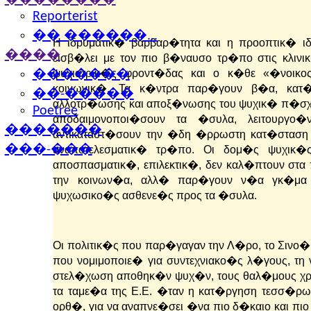
��������
Reporterist
�� ������...
Η ιδρυματικ� βαρβαρ�τητα και η προοπτικ� 
����
εισβ�λει με τον πιο β�ναυσο τρ�πο στις κλιν
ψυχιατρικ�ς φροντ�δας και ο κ�θε «�νοικος
�������
κοινωνικ�.
Τα κ�ντρα παρ�γουν β�α, κατ�
��-�����
αλλοτρ�ωσης και αποξ�νωσης του ψυχικ� π�σχον
Poetree
αποδαιμονοποι�σουν τα �συλα, λειτουργο
�������
αντικαταστ�σουν την �δη �ρρωστη κατ�σταση 
���-���
αναποτελεσματικ� τρ�πο.
Οι δομ�ς ψυχικ�
αποσπασματικ�, επιλεκτικ�, δεν καλ�πτουν στα
την κοινων�α, αλλ� παρ�γουν ν�α γκ�μα πε
ψυχωσικο�ς ασθενε�ς προς τα �συλα.
Οι πολιτικ�ς που παρ�γαγαν την Λ�ρο, το Σινο�ρ
που νομιμοποιε� για συντεχνιακο�ς λ�γους, τ
στελ�χωση αποθηκ�ν ψυχ�ν, τους θαλ�μους χ
τα ταμε�α της Ε.Ε. �ταν η κατ�ργηση τεσσ�ρ
ορθ�, για να αναπνε�σει �να πιο δ�καιο και πιο