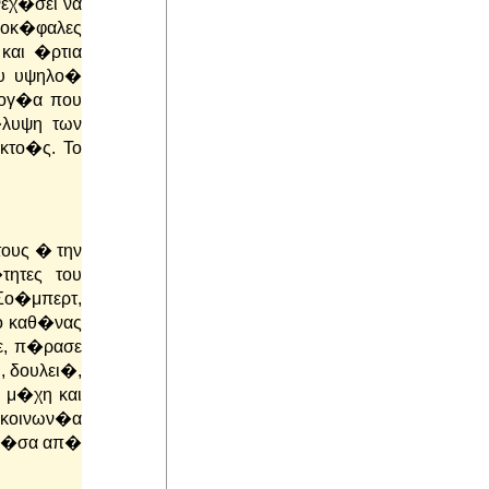
εχ�σει να
ροκ�φαλες
και �ρτια
ου υψηλο�
λογ�α που
�λυψη των
κτο�ς. Το
ους � την
τητες του
Σο�μπερτ,
ο καθ�νας
ε, π�ρασε
, δουλει�,
ε μ�χη και
 κοινων�α
ν μ�σα απ�