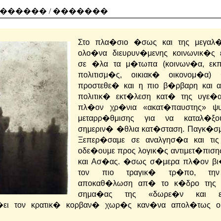
������ / �������
Στο πλα�σιο �σως και της μεγαλ�
ολο�να διευρυν�μενης κοινωνικ�ς
σε �λα τα μ�τωπα (κοινων�α, εκ
πολιτισμ�ς, οικιακ� οικονομ�α)
προστεθε� και η πιο β�ρβαρη και 
πολιτικ� εκτ�λεση κατ� της υγε�α
πλ�ον χρ�νια «ακατ�παυστης» ψυ
μεταρρ�θμισης για να καταλ�ξο
σημεριν� �θλια κατ�σταση. Παγκ�σμ
Ξεπερ�σαμε σε αναλγησ�α και τι
οδε�ουμε προς λογικ�ς αντιμετ�πιση
και Ασ�ας.
�σως σ�μερα πλ�ον βι�
τον πιο τραγικ� τρ�πο, τη
αποκαθ�λωση απ� το κ�δρο της π
σημα�ας της «δωρε�ν και ελ
ει τον κρατικ� κορβαν� χωρ�ς καν�να απολ�τως ου