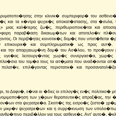
ιδρυματοπο�ησης στην κλινικ� συμπεριφορ� του ασθενο
ικ�ς και τα κ�ντρα ψυχικ�ς αποκατ�στασης, στα �συλα, 
» μιας καλ�τερης ζω�ς, περιθωριοποιε�ται και αποσα
φορη παραβ�αση δικαιωμ�των και αποτελο�ν πλ�ο
τος. Οι περιβ�ητες κοινοτικ�ς δομ�ς που υποτ�θεται �ρ
�ν επικουρικ� και συμπληρωματικ� ως προς αυτ�.
και την απαρχαιωμ�νη δομ� του Ασ�λου, το προ�γουν μ
ς υγε�ας λειτουργ�ντας χωρ�ς συνεργασ�α, χωρ�ς 
 πλα�σια του τομ�α τους τα αιτ�ματα που αναδ�ονται απ
λατ�ν, επιλ�γοντας περιστατικ� και προσανατολ�ζο
ι, το Δαφν�, ε�ναι οι �διες οι επιλογ�ς εν�ς πολιτικο� 
η νομιμοπο�ηση των χ�ρων θεραπευτικ�ς απραξ�ας, την �
ρον�ων στα ψυχιατρε�α.
Σκοπ�ς της εισρο�ς ζεστο� χρ�
ων μικρ�ν ψυχιατρε�ων και η συρρ�κνωση των υπολο�πω
 ανθρ�πινο περιβ�λλον για τους ασθενε�ς. Αντ’ αυτο�, �κ