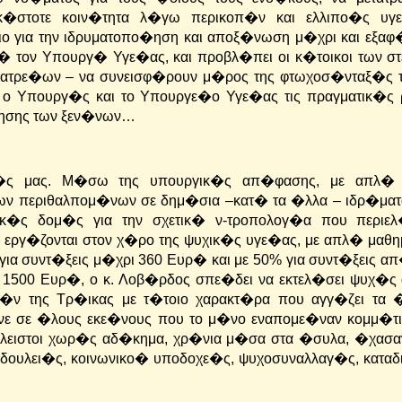
�στοτε κοιν�τητα λ�γω περικοπ�ν και ελλιπο�ς υγε
ο για την ιδρυματοπο�ηση και αποξ�νωση μ�χρι και εξαφ�
 τον Υπουργ� Υγε�ας, και προβλ�πει οι κ�τοικοι των στ
ιατρε�ων – να συνεισφ�ρουν μ�ρος της φτωχοσ�νταξ�ς το
ο Υπουργ�ς και το Υπουργε�ο Υγε�ας τις πραγματικ�ς 
ρησης των ξεν�νων…
�ς μας. Μ�σω της υπουργικ�ς απ�φασης, με απλ� ε
των περιθαλπομ�νων σε δημ�σια –κατ� τα �λλα – ιδρ�ματ
ικ�ς δομ�ς για την σχετικ� ν-τροπολογ�α που περιε
 εργ�ζονται στον χ�ρο της ψυχικ�ς υγε�ας, με απλ� μαθη
 συντ�ξεις μ�χρι 360 Ευρ� και με 50% για συντ�ξεις απ
1500 Ευρ�, ο κ. Λοβ�ρδος σπε�δει να εκτελ�σει ψυχ�ς 
ολ�ν της Τρ�ικας με τ�τοιο χαρακτ�ρα που αγγ�ζει τα 
ινε σε �λους εκε�νους που το μ�νο εναπομε�ναν κομμ�τ
κλειστοι χωρ�ς αδ�κημα, χρ�νια μ�σα στα �συλα, �χασα
 δουλει�ς, κοινωνικο� υποδοχε�ς, ψυχοσυναλλαγ�ς, κατα