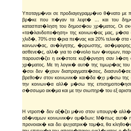
Υποταγμ�νοι σε προδιαγεγραμμ�νο θ�νατο με π
βρ�κε που π�γαν τα λεφτ� … και του δημ�
κατασπατ�ληση του δημοσ�ου χρ�ματος. Οι σκ
«τα�λανδοπο�ηση» της κοινων�ας μας, μ�σα 
χλιδ�, 70% στα �ρια πε�νας και 20% τελικ� στα
κοινων�ας, αν�λγητης, �ρρωστης, ασ�μφορη
ασθενε�ς, αλλ� για το σ�νολο των �νομων, πα
παρουσι�ζει η εκ�στοτε κυβ�ρνηση σαν λ�ση 
χρ�ματος.
Με τη λογικ� αυτ� της τιμωρ�ας το
�σοι δεν �χουν διαπραγματε�σεις, διασυνδ�σει
βρεθο�ν στον κοινωνικ� και�δα �χι μ�σω της α
την κοινων�α αλλ� μ�σω της επισημοπο�ησης
σ�σσωμο ακ�μα και με την σιωπηρ� του εξ αρισ
Η ντροπ� δεν αξ�ζει μ�νο στον υπουργ� αλλ� 
αδ�ναμων κοινωνικ�ν ομ�δων; Μ�πως αυτ� η 
προνοιακ� και δει ψυχιατρικ� τομ�α, θα κληθο�
την επιτυχ�α του αποτρ�παιου εγκλ�ματος ο �διο