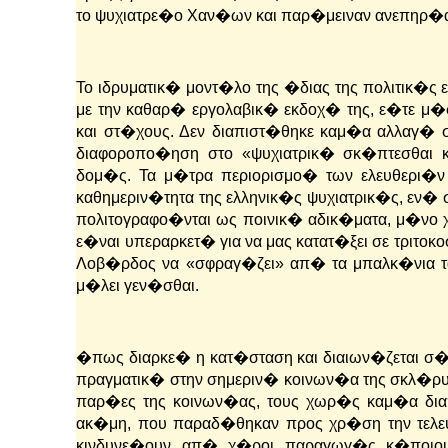
το ψυχιατρε�ο Χαν�ων και παρ�μειναν ανεπηρ�ασ
Το ιδρυματικ� μοντ�λο της �διας της πολιτικ�ς
με την καθαρ� εργολαβικ� εκδοχ� της, ε�τε
και στ�χους. Δεν διαπιστ�θηκε καμ�α αλλαγ� σ
διαφοροπο�ηση στο «ψυχιατρικ� σκ�πτεσθαι κ
δομ�ς. Τα μ�τρα περιορισμο� των ελευθερι�ν
καθημεριν�τητα της ελληνικ�ς ψυχιατρικ�ς, εν� 
πολιτογραφο�νται ως ποινικ� αδικ�ματα, μ�νο 
ε�ναι υπεραρκετ� για να μας κατατ�ξει σε τριτο
Λοβ�ρδος να «σφραγ�ζει» απ� τα μπαλκ�νια τα
μ�λει γεν�σθαι.
�πως διαρκε� η κατ�σταση και διαιων�ζεται σ�μ
πραγματικ� στην σημεριν� κοινων�α της σκλ�ρυν
παρ�ες της κοινων�ας, τους χωρ�ς καμ�α διαπ
ακ�μη, που παραδ�θηκαν προς χρ�ση την τελευ
κινδυνε�ουν απ� χ�ροι παραγωγ�ς κ�ποιου 