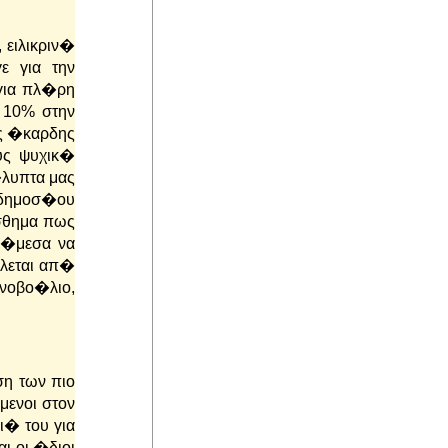
ειλικριν�
ε για την
για πλ�ρη
 10% στην
ας �καρδης
υς ψυχικ�
λυπτα μας
 δημοσ�ου
σθημα πως
 �μεσα να
λεται απ�
νοβο�λιο,
η των πιο
ενοι στον
ι� του για
ι οι �διοι