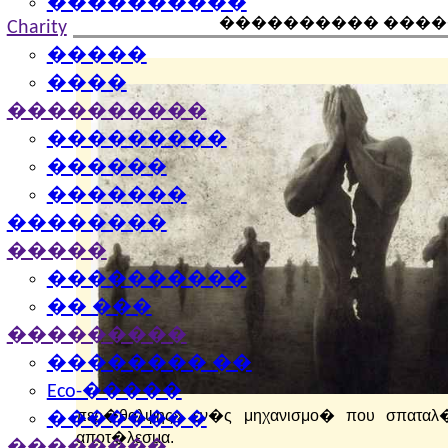
����������
���������� ����
Charity
�����
����
����������
���������
������
�������
��������
�����
����������
�� ���
���������
�������� ��
Eco-�����
περ�θαλψης» εν�ς μηχανισμο� που σπαταλ�
��������
αποτ�λεσμα.