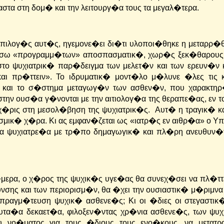
τα στη δομ� και την λειτουργ�α τους τα μεγαλ�τερα.
 επιλογ�ς αυτ�ς, ηγεμονε�ει δι�τι υλοποι�θηκε η μεταρρ�
 μ�σω «προγραμμ�των» αποσπασματικ�, χωρ�ς ξεκ�θαρου
το ψυχιατρικ� παρ�δειγμα των μελετ�ν και των ερευν�ν 
αι πρ�ττειν».
Το ιδρυματικ� μοντ�λο μ�λυνε �λες τις κ
 και το σ�στημα μεταγωγ�ν των ασθεν�ν, που χαρακτηρ
στην ουσ�α γ�νονται με την αιτιολογ�α της θεραπε�ας, εν τ
χ�ρις στη μεσολ�βηση της ψυχιατρικ�ς. Αυτ� η τραγικ� 
κοσμικ� χ�ρα. Κι ας εμφαν�ζεται ως «ιατρ�ς εν αιθρ�α» ο Υ
 ψυχιατρε�α με τρ�πο δημαγωγικ� και πλ�ρη ανευθυν�τη
ερα, ο χ�ρος της ψυχικ�ς υγε�ας θα συνεχ�σει να πλ�ττε
σης και των περιορισμ�ν, θα �χει την ουσιαστικ� μ�ριμνα
ραγμ�τευση ψυχικ� ασθενε�ς; Κι οι �διες οι στεγαστικ
τα�α δεκαετ�α, φιλοξεν�ντας χρ�νια ασθενε�ς, των ψυχ
νο�ματος για τους �διους τους ενο�κους, να μετατ