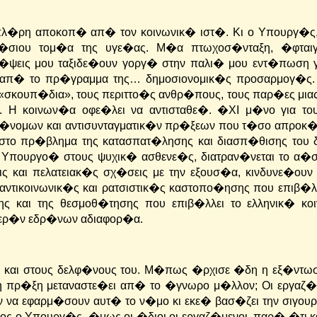
λ�ρη αποκοπ� απ� τον κοινωνικ� ιστ�. Κι ο Υπουργ�ς, 
σιου τομ�α της υγε�ας. Μ�α πτωχοσ�νταξη, �φταιγ
�ψεις μου ταξιδε�ουν γοργ� στην παλι� μου εντ�πωση 
απ� το πρ�γραμμα της… δημοσιονομικ�ς προσαρμογ�ς.
 «σκουπ�δια», τους περιττο�ς ανθρ�πους, τους παρ�ες μι
ς.
Η κοινων�α οφε�λει να αντισταθε�. �ΧΙ μ�νο για το
ρ�νομων και αντισυνταγματικ�ν πρ�ξεων που τ�σο απροκ�
στο πρ�βλημα της κατασπατ�λησης και διασπ�θισης του
υ Υπουργο� στους ψυχικ� ασθενε�ς, διατραν�νεται το α�
ς και πελατειακ�ς σχ�σεις με την εξουσ�α, κινδυνε�ουν
ντικοινωνικ�ς και ρατσιστικ�ς καστοπο�ησης που επιβ�λ
 και της θεσμοθ�τησης που επιβ�λλει το ελληνικ� κοι
τερ�ν εδρ�νων αδιαφορ�α.
και στους δελφ�νους του.
Μ�πως �ρχισε �δη η εξ�ντωσ
πρ�ξη μεταναστε�ει απ� το �γνωρο μ�λλον; Οι εργαζ�μ
ν να εφαρμ�σουν αυτ� το ν�μο κι εκε� βασ�ζει την σιγουρ
ς ο Υπουργ�ς. �μως οι �διοι οι εργαζ�μενοι, παρ� �τι κα