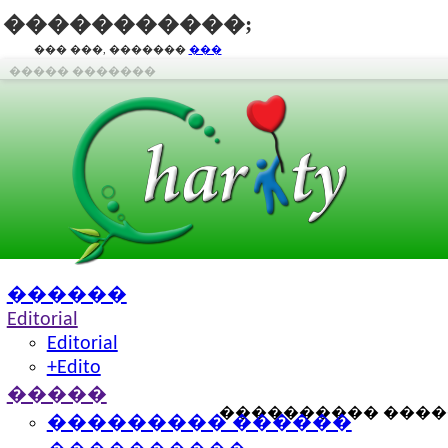
�����������;
��� ���, �������
���
����� �������
������
Editorial
Editorial
+Edito
�����
���������� �����
��������� ������