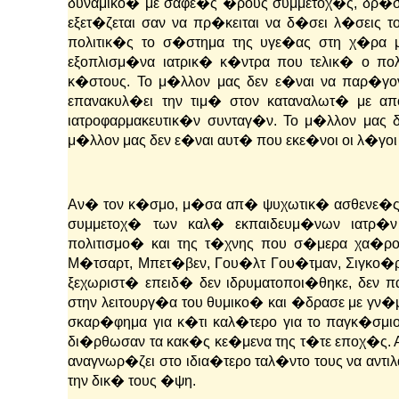
δυναμικο� με σαφε�ς �ρους συμμετοχ�ς, δρ�σ
εξετ�ζεται σαν να πρ�κειται να δ�σει λ�σεις
πολιτικ�ς το σ�στημα της υγε�ας στη χ�ρα μ
εξοπλισμ�να ιατρικ� κ�ντρα που τελικ� ο π
κ�στους. Το μ�λλον μας δεν ε�ναι να παρ�γ
επανακυλ�ει την τιμ� στον καταναλωτ� με α
ιατροφαρμακευτικ�ν συνταγ�ν. Το μ�λλον μας δ
μ�λλον μας δεν ε�ναι αυτ� που εκε�νοι οι λ�γοι
Αν� τον κ�σμο, μ�σα απ� ψυχωτικ� ασθενε�ς, 
συμμετοχ� των καλ� εκπαιδευμ�νων ιατρ�ν
πολιτισμο� και της τ�χνης που σ�μερα χα�ρ
Μ�τσαρτ, Μπετ�βεν, Γου�λτ Γου�τμαν, Σιγκο�
ξεχωριστ� επειδ� δεν ιδρυματοποι�θηκε, δεν 
στην λειτουργ�α του θυμικο� και �δρασε με γν�
σκαρ�φημα για κ�τι καλ�τερο για το παγκ�σμι
δι�ρθωσαν τα κακ�ς κε�μενα της τ�τε εποχ�ς.
αναγνωρ�ζει στο ιδια�τερο ταλ�ντο τους να αντ
την δικ� τους �ψη.