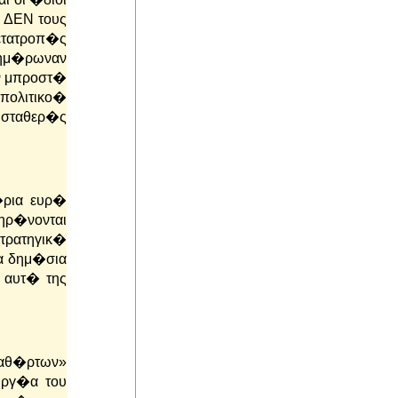
 ΔΕΝ τους
ετατροπ�ς
νημ�ρωναν
ν μπροστ�
 πολιτικο�
 σταθερ�ς
�ρια ευρ�
ηρ�νονται
στρατηγικ�
α δημ�σια
 αυτ� της
καθ�ρτων»
υργ�α του