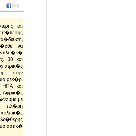
τερης και
 επ�θεσης
πα�δευση,
 �ρθε να
αντιλα�κ�
ς. 30 και
χιατρικ�ς
υμε στην
ιο ρεκ�ρ.
ς ΗΠΑ και
ς Αφρικ�ς
νουμε με
ν πλ�ρη
ολιτικ�ς
ε�θερης
σιαστικ�