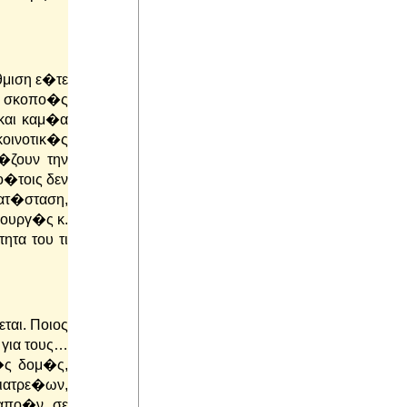
θμιση ε�τε
ς σκοπο�ς
και καμ�α
οινοτικ�ς
�ζουν την
ο�τοις δεν
κατ�σταση,
πουργ�ς κ.
τα του τι
ται. Ποιος
 για τους…
�ς δομ�ς,
ιατρε�ων,
ραπο�ν σε