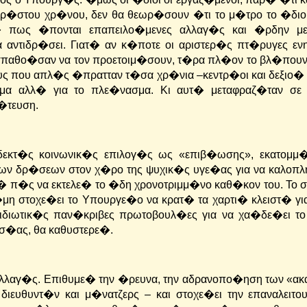
ορ�στου χρ�νου, δεν θα θεωρ�σουν �τι το μ�τρο το �διο
 πως �πονται επαπειλο�μενες αλλαγ�ς και �ρδην μ
 αντιδρ�σει. Γιατ� αν κ�ποτε οι αριστερ�ς πτ�ρυγες ε
οσπαθο�σαν να τον προετοιμ�σουν, τ�ρα πλ�ον το βλ�που
υς που απλ�ς �πρατταν τ�σα χρ�νια –κεντρ�οι και δεξιο�
μα αλλ� για το πλε�νασμα. Κι αυτ� μεταφραζ�ταν σε
ι�τευση.
εκτ�ς κοινωνικ�ς επιλογ�ς ως «επιβ�ωσης», εκατομμ
ων δρ�σεων στον χ�ρο της ψυχικ�ς υγε�ας για να καλοπλ
� π�ς να εκτελε� το �δη χρονοτριμμ�νο καθ�κον του. Το 
η στοχε�ει το Υπουργε�ο να κρατ� τα χαρτι� κλειστ� γι
 ιδιωτικ�ς παν�κριβες πρωτοβουλ�ες για να χα�δε�ει το
ασ�ας, θα καθυστερε�.
αλλαγ�ς. Επιθυμε� την �ρευνα, την αδρανοπο�ηση των «α
ευθυντ�ν και μ�νατζερς – και στοχε�ει την επαναλειτο