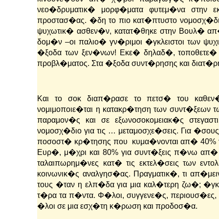
νεο�δρυματικ� μορφ�ματα φυτεμ�να στην εκ
προστασ�ας.
�δη το πιο κατ�πτυστο νομοσχ�δι
ψυχωτικ� ασθεν�ν, κατατ�θηκε στην Βουλ� απ�
δομ�ν –οι παλιο� γν�ριμοι �γκλειστοι των ψυχ
�ξοδα των ξεν�νων! Εκε� δηλαδ�, τοποθετε� 
προβλ�ματος. Στα �ξοδα συντ�ρησης και διατ�
Και το σοκ διαπ�ρασε το πετσ� του καθεν
νομιμοποιε�ται η κατακρ�τηση των συντ�ξεων 
παραμον�ς και σε εξωνοσοκομειακ�ς στεγαστ
νομοσχ�διο για τις … μεταμοσχε�σεις.
Για �σους
ποσοστ� κρ�τησης που κυμα�νονται απ� 40% για
Ευρ�, μ�χρι και 80% για συντ�ξεις π�νω απ� 
ταλαιπωρημ�νες κατ� τις εκτελ�σεις των εντ
κοινωνικ�ς αναλγησ�ας.
Πραγματικ�, τι απ�με
τους �ταν η ελπ�δα για μια καλ�τερη ζω�; �γ
τ�ρα τα π�ντα. Φ�λοι, συγγενε�ς, περιουσ�ες,
�λοι σε μια εσχ�τη κ�ρωση και προδοσ�α.