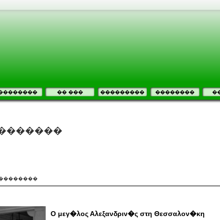
��������
�� ���
���������
��������
�
��������
���������
Ο μεγ�λος Αλεξανδριν�ς στη Θεσσαλον�κη