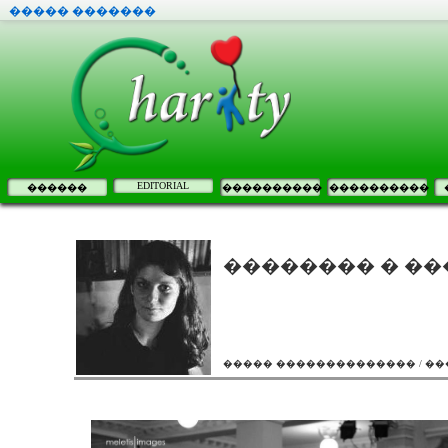
����� �������
EDITORIAL
������
����������
����������
�������� � �
����� �������������� / �