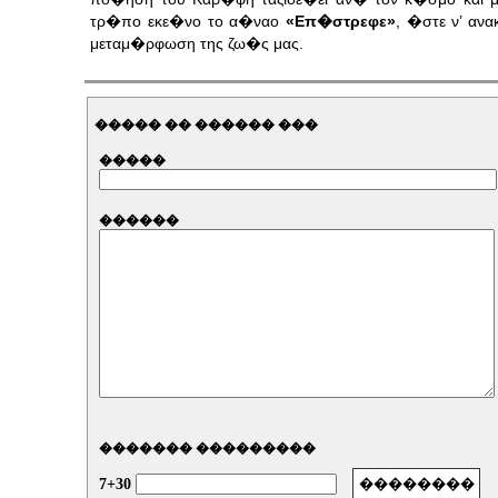
τρ�πο εκε�νο το α�ναο
«Επ�στρεφε»
, �στε ν’ αν
μεταμ�ρφωση της ζω�ς μας.
����� �� ������ ���
�����
������
������� ���������
7+30