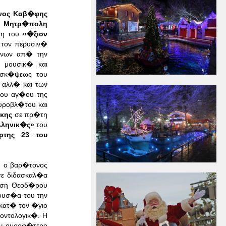
νος Καβ�φης
 Μητρ�πολη
ση του
«�ξιον
τον περυσιν�
�νων απ� την
 μουσικ� και
ισκ�ψεως του
, αλλ� και των
χου αγ�ου της
ροβλ�του και
κης
σε πρ�τη
λληνικ�ς»
του
ρτης 23 του
, ο βαρ�τονος
ε διδασκαλ�α
νση Θεοδ�ρου
ρουσ�α του την
κατ� τον �γιο
οντολογικ�. Η
ον ομορφ�τερο