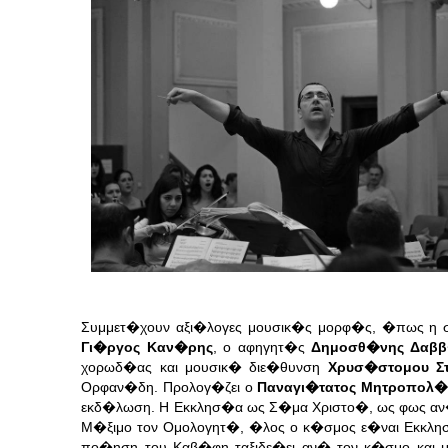
Συμμετ�χουν αξι�λογες μουσικ�ς μορφ�ς, �πως η
Γι�ργος Καν�ρης
, ο αφηγητ�ς
Δημοσθ�νης Δαββ
χορωδ�ας και μουσικ� διε�θυνση
Χρυσ�στομου Σ
Ορφαν�δη. Προλογ�ζει ο
Παναγι�τατος Μητροπολ�
εκδ�λωση. Η Εκκλησ�α ως Σ�μα Χριστο�, ως φως αν
Μ�ξιμο τον Ομολογητ�, �λος ο κ�σμος ε�ναι Εκκλησ�
πο�ηση του Καβ�φη ταξιδε�ει αν� τον κ�σμο και μ