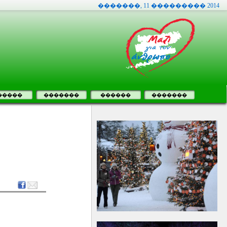
�������, 11 ��������� 2014
�����
�������
������
�������