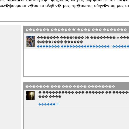
ακαλ�ψουμε εκ ν�ου το αληθιν� μας πρ�σωπο, οδηγ�ντας μας σ
������� ������ �' ���� ��� �������
������� ����ᾶ��� ἐ� ��������, ὁ ���
�ᾶ��� ἔ��� ������
�������� ����������������� / �����
������� ��� ��� ���� ��������
� ���������� ��� ������ �� ����
��� ����
������ 13