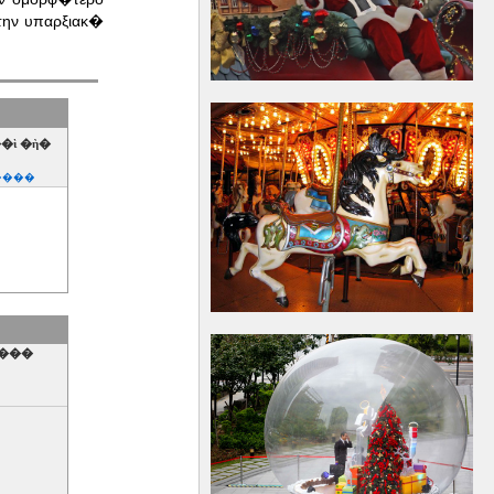
την υπαρξιακ�
�ὶ �ὴ�
����
����