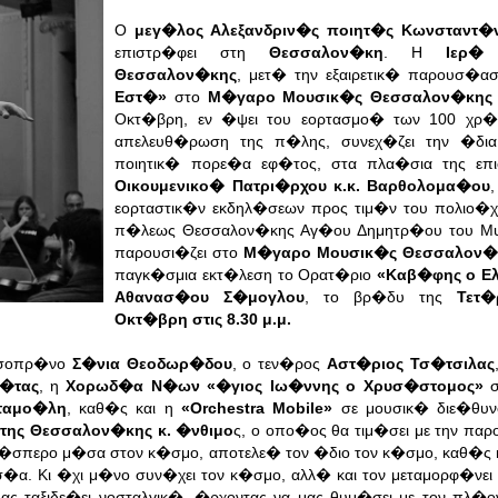
Ο
μεγ�λος Αλεξανδριν�ς ποιητ�ς Κωνσταντ�
επιστρ�φει στη
Θεσσαλον�κη
. Η
Ιερ�
Θεσσαλον�κης
, μετ� την εξαιρετικ� παρουσ�α
Εστ�»
στο
Μ�γαρο Μουσικ�ς Θεσσαλον�κης
Οκτ�βρη, εν �ψει του εορτασμο� των 100 χρ
απελευθ�ρωση της π�λης, συνεχ�ζει την �δια
ποιητικ� πορε�α εφ�τος, στα πλα�σια της επ
Οικουμενικο� Πατρι�ρχου κ.κ. Βαρθολομα�ου
εορταστικ�ν εκδηλ�σεων προς τιμ�ν του πολιο�
π�λεως Θεσσαλον�κης Αγ�ου Δημητρ�ου του Μυ
παρουσι�ζει στο
Μ�γαρο Μουσικ�ς Θεσσαλον�
παγκ�σμια εκτ�λεση το Ορατ�ριο
«Καβ�φης ο Ε
Αθανασ�ου Σ�μογλου
, το βρ�δυ της
Τετ�
Οκτ�βρη στις 8.30 μ.μ.
 σοπρ�νο
Σ�νια Θεοδωρ�δου
, ο τεν�ρος
Αστ�ριος Τσ�τσιλας
�τας
, η
Χορωδ�α Ν�ων «�γιος Ιω�ννης ο Χρυσ�στομος»
σ
ταμο�λη
, καθ�ς και η
«Orchestra Mobile»
σε μουσικ� διε�θυ
της Θεσσαλον�κης κ. �νθιμο
ς, ο οπο�ος θα τιμ�σει με την πα
�σπερο μ�σα στον κ�σμο, αποτελε� τον �διο τον κ�σμο, καθ�ς 
α. Κι �χι μ�νο συν�χει τον κ�σμο, αλλ� και τον μεταμορφ�νει 
ας ταξιδε�ει νοσταλγικ�, �ρχοντας να μας θυμ�σει με τον πλ�