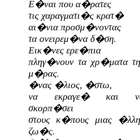
Ε�ναι που α�ρατες
τις χαραγματι�ς κρατ�
αι�νια προσμ�νοντας
τα ονειρεμ�να δ�ση.
Εικ�νες ερε�πια
πληγ�νουν τα χρ�ματα τη
μ�ρας.
�νας �λιος, �στω,
να εκραγε� και ν
σκορπ�σει
στους κ�πους μιας �λλη
ζω�ς.