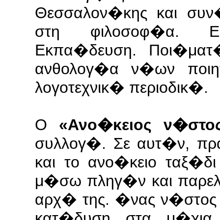
Θεσσαλον�κης και συν
στη φιλοσοφ�α. Ερ
Εκπα�δευση. Ποι�ματ
ανθολογ�α ν�ων ποιη
λογοτεχνικ� περιοδικ�.
Ο
«Ανο�κειος ν�στο
συλλογ�. Σε αυτ�ν, πρ
και το ανο�κειο ταξ�δ
μ�σω πληγ�ν και παρελ
αρχ� της. �νας ν�στος
κατ�δυση στα μ�χια