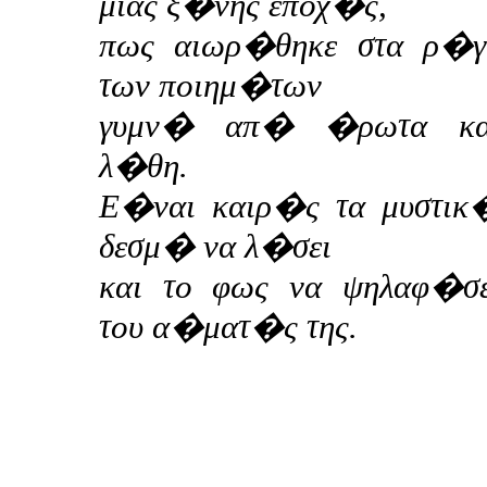
μιας ξ�νης εποχ�ς,
πως αιωρ�θηκε στα ρ�γ
των ποιημ�των
γυμν� απ� �ρωτα κα
λ�θη.
Ε�ναι καιρ�ς τα μυστικ
δεσμ� να λ�σει
και το φως να ψηλαφ�σε
του α�ματ�ς της.