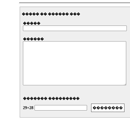
����� �� ������ ���
�����
������
������� ���������
29+28