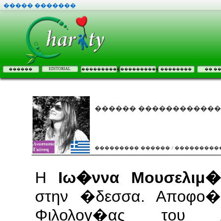
����� �������
EDITORIAL
������
����������
����������
��������
�� �
������ ������������ 
��������� ������ / ���������
Η
Ιω�ννα Μουσελιμ�
στην �δεσσα. Αποφο�
Φιλολογ�ας του Αρ