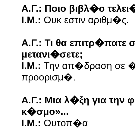
Α.Γ.: Ποιο βιβλ�ο τελε
Ι.Μ.:
Ουκ εστιν αριθμ�ς.
Α.Γ.: Τι θα επιτρ�πατε
μετανι�σετε;
Ι.Μ.:
Την απ�δραση σε �
προορισμ�.
Α.Γ.: Μια λ�ξη για την
κ�σμο»...
Ι.Μ.:
Ουτοπ�α