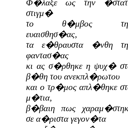
Φ�λαξε ως την �στατ
στιγμ�
το θ�μβος τη
ευαισθησ�ας,
τα ε�θραυστα �νθη τη
φαντασ�ας
κι ας σ�ρθηκε η ψυχ� στ
β�θη του ανεκπλ�ρωτου
και ο τρ�μος απλ�θηκε στ
μ�τια,
β�βαιη πως χαραμ�στηκ
σε α�ριστα γεγον�τα