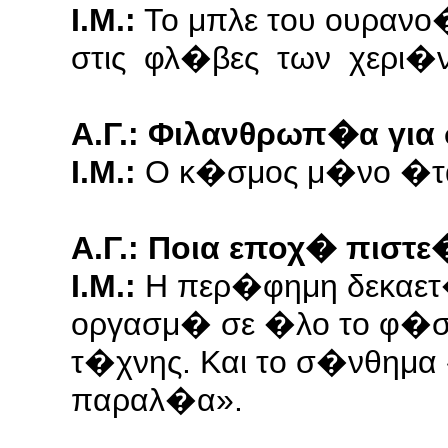
Ι.Μ.:
Το μπλε του ουρανο
στις φλ�βες των χερι�ν
Α.Γ.: Φιλανθρωπ�α για 
Ι.Μ.:
Ο κ�σμος μ�νο �τα
Α.Γ.: Ποια εποχ� πιστε�
Ι.Μ.:
Η περ�φημη δεκαετ�α
οργασμ� σε �λο το φ�σμ
τ�χνης. Και το σ�νθημα
παραλ�α».