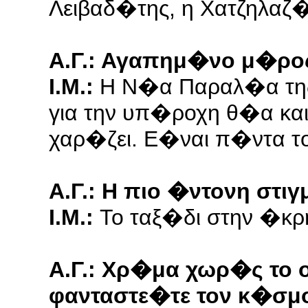
Λειβαδ�της, η Χατζηλαζ
Α.Γ.: Αγαπημ�νο μ�ρος
Ι.Μ.:
Η Ν�α Παραλ�α της
για την υπ�ροχη θ�α κα
χαρ�ζει. Ε�ναι π�ντα τ
Α.Γ.: Η πιο �ντονη στι
Ι.Μ.:
Το ταξ�δι στην �κρ
Α.Γ.: Χρ�μα χωρ�ς το
φανταστε�τε τον κ�σμο