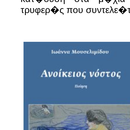
τρυφερ�ς που συντελε�τ