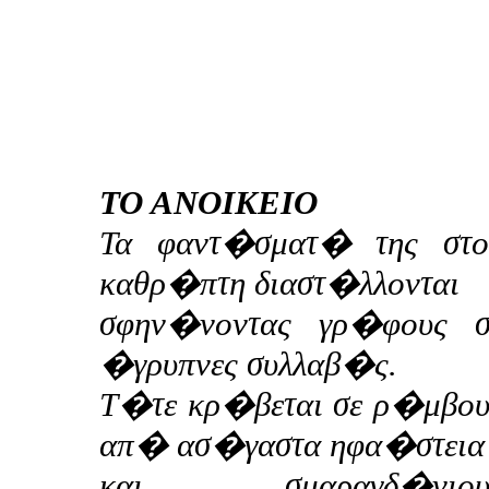
TO ANOIKEIO
Τα φαντ�σματ� της στο
καθρ�πτη διαστ�λλονται
σφην�νοντας γρ�φους σ
�γρυπνες συλλαβ�ς.
Τ�τε κρ�βεται σε ρ�μβου
απ� ασ�γαστα ηφα�στεια
και σμαραγδ�νιου