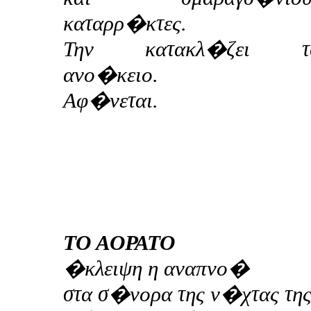
καταρρ�κτες.
Την κατακλ�ζει τ
ανο�κειο.
Αφ�νεται.
ΤΟ ΑΟΡΑΤΟ
�κλειψη η αναπνο�
στα σ�νορα της ν�χτας της