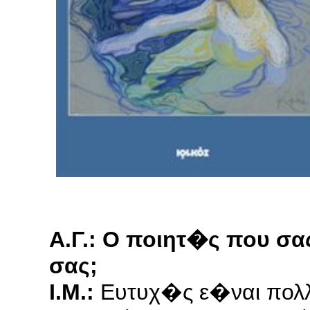
Α.Γ.: Ο ποιητ�ς που σ
σας;
Ι.Μ.:
Ευτυχ�ς ε�ναι πολ