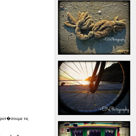
ροτ�σουμε τις