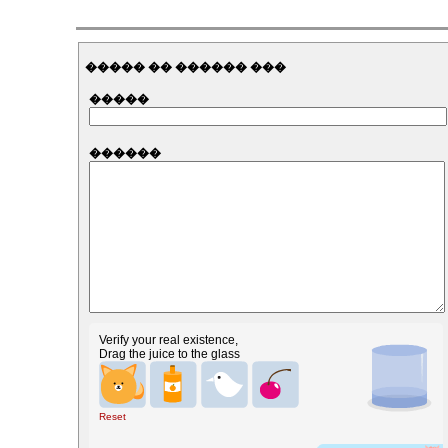
����� �� ������ ���
�����
������
Verify your real existence,
Drag the juice to the glass
Reset