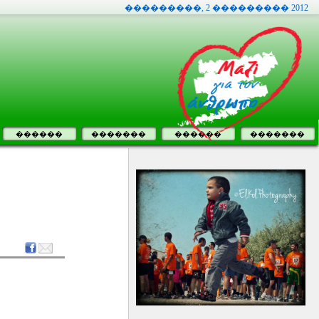
���������, 2 ��������� 2012
������
�������
������
�������