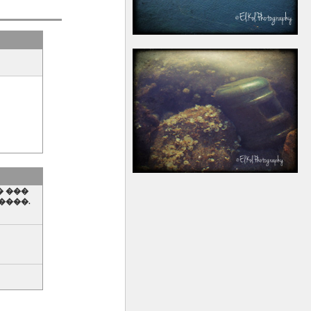
� ���
����.