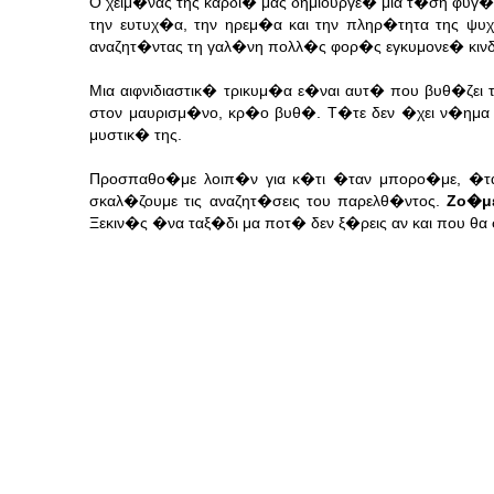
Ο χειμ�νας της καρδι� μας δημιουργε� μια τ�ση φυγ
την ευτυχ�α, την ηρεμ�α και την πληρ�τητα της ψ
αναζητ�ντας τη γαλ�νη πολλ�ς φορ�ς εγκυμονε� κινδ
Μια αιφνιδιαστικ� τρικυμ�α ε�ναι αυτ� που βυθ�ζει 
στον μαυρισμ�νο, κρ�ο βυθ�. Τ�τε δεν �χει ν�ημα να
μυστικ� της.
Προσπαθο�με λοιπ�ν για κ�τι �ταν μπορο�με, �τ
σκαλ�ζουμε τις αναζητ�σεις του παρελθ�ντος.
Ζο�με
Ξεκιν�ς �να ταξ�δι μα ποτ� δεν ξ�ρεις αν και που θ