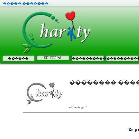
����� �������
EDITORIAL
������
����������
���������
�������� ���
e-Charity.gr /
Χειμ