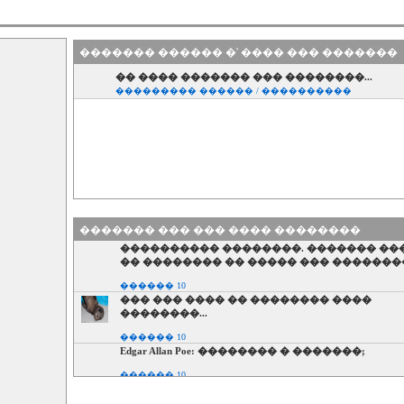
������� ������ �' ���� ��� �������
�� ���� ������� ��� ��������...
��������� ������ / ����������
������� ��� ��� ���� ��������
���������� ��������. ������� ��
�� �������� �� ����� ��� �������
������ 10
��� ��� ���� �� �������� ����
��������...
������ 10
Edgar Allan Poe: �������� � �������;
������ 10
�������� ����� ������: �����
������������� ��� �����������