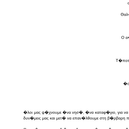
Θαλ
Ο α
Τ�ποτ
�σ
�λοι μας ψ�χνουμε �να νησ�, �να καταφ�γιο, για να 
δυν�μεις μας και μετ� να επαν�λθουμε στη β�ρβαρη π