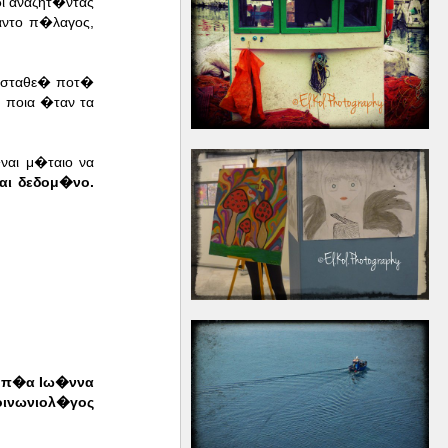
ι αναζητ�ντας
αντο π�λαγος,
ζεσταθε� ποτ�
 ποια �ταν τα
αι μ�ταιο να
αι δεδομ�νο.
μπ�α Ιω�ννα
οινωνιολ�γος