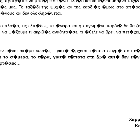
�ς, προτρ�πει να μπο�με σε �να πλο�ο και να κ�νουμε �να ταξ�δ
υχ�ς μας. Το ταξ�δι της ψυχ�ς και της καρδι�ς �μως στο απ�ρ
�νους και δεν ολοκληρ�νεται.
το πλο�ο, τις ελπ�δες, τα �νειρα και η παγωμ�νη καρδι� δε θα 
 ψ�ξουμε τι ακριβ�ς αναζητο�σε, τι �θελε να βρει, να πετ�χει,
αν ε�ναι ακ�μα νωρ�ς… γιατ� �ρχεται κ�ποια στιγμ� που ε�ν
 το σ�μερα, το τ�ρα, γιατ� τ�ποτα στη ζω� αυτ� δεν ε�ν
α φτ�σεις…
Χαρ
Κ