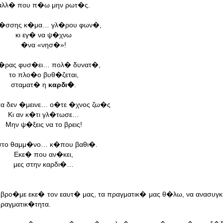
αλλ� που π�ω μην ρωτ�ς.
�σσης κ�μα… γλ�ρου φων�,
κι εγ� να ψ�χνω
�να «νησ�»!
�ρας φυσ�ει… πολ� δυνατ�,
το πλο�ο βυθ�ζεται,
σταματ� η
καρδι�
.
α δεν �μεινε… ο�τε �χνος ζω�ς
Κι αν κ�τι γλ�τωσε…
Μην ψ�ξεις να το βρεις!
το θαμμ�νο… κ�που βαθι�.
Εκε� που αν�κει,
μες στην καρδι�…
βρο�με εκε� τον εαυτ� μας, τα πραγματικ� μας θ�λω, να ανασυγκ
ραγματικ�τητα.