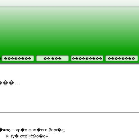
�
��������
�� ���
���������
��������
���…
�νας
… κρ�ο φυσ�ει ο βορι�ς,
κι εγ� στο «πλο�ο»