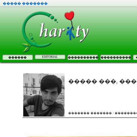
����� �������
EDITORIAL
������
����������
����������
����� ���, ���
������� ������� / �������