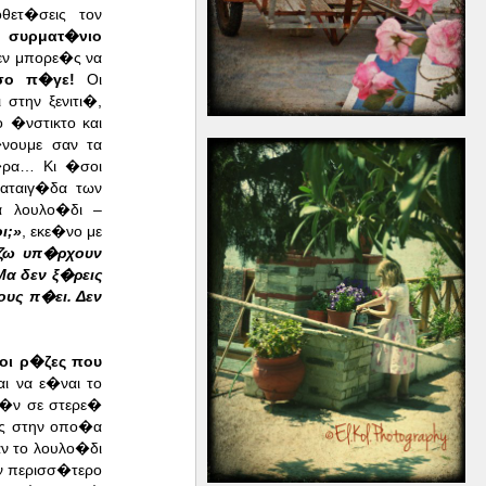
θετ�σεις τον
συρματ�νιο
Δεν μπορε�ς να
σο π�γε!
Οι
στην ξενιτι�,
 �νστικτο και
νουμε σαν τα
γ�ρα… Κι �σοι
αταιγ�δα των
 λουλο�δι –
ι;»
, εκε�νο με
ζω υπ�ρχουν
Μα δεν ξ�ρεις
ους π�ει. Δεν
οι ρ�ζες που
ι να ε�ναι το
�ν σε στερε�
ς στην οπο�α
ν το λουλο�δι
ν περισσ�τερο