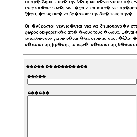
το πρ�βλημα, παρ� την λ�ση και ε�ναι για αυτο�ς γ
τσαρλατ�νων αν�μων. �χουν και αυτο� για πρ�φαση
ξ�ρει, �σως εκε� να βρ�σκουν την δικ� τους πηγ�.
Οι �νθρωποι γεννιο�νται για να δημιουργο�ν σπ
χ�ρος διαφορετικ�ς απ� �λους τους �λλους. Ε�ναι �
κατακλ�σουν γιατ� ε�ναι �λες σπ�τια σου.
�λλοι �
κ�ποιοι της βρ�σης το νερ�, κ�ποιοι της θ�λασσ
����� �� ������ ���
�����
������