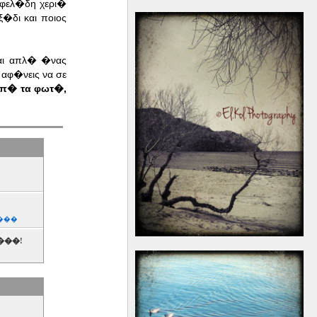
εφελ�δη χερι�
�δι και ποιος
ναι απλ� �νας
αφ�νεις να σε
μπ� τα φωτ�,
���
���!
���