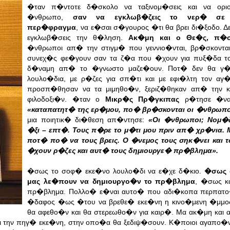
�ταν π�ντοτε δ�σκολο να ταξινομ�σεις και να οριο
�νθρωπο,
σαν να εγκλωβ�ζεις το νερ� σε 
περ�φραγμα
, να ε�σαι σ�γουρος �τι θα βρει δι�ξοδο. 
εγκλωβ�σεις την θ�ληση.
Ακ�μη και ο Θε�ς, π�
�νθρωποι απ� την στιγμ� που γεννιο�νται, βρ�σκονται 
συνεχ�ς φε�γουν σαν τα ζ�α που �χουν για πυξ�δα το
δ�ναμη απ� το �γνωστο μαζε�ουν. Ποτ� δεν θα γ�
λουλο�δια, με ρ�ζες για σπ�τι και με εφι�λτη τον α
προσπ�θησαν να τα μιμηθο�ν, ξεριζ�θηκαν απ� την κ
φιλοδοξι�ν. �ταν ο
Μικρ�ς Πρ�γκιπας
ρ�τησε �να
«καταπατητ� της ερ�μου, πο� βρ�σκονται οι �νθρωπο
μια ποιητικ� δι�θεση απ�ντησε:
«Οι �νθρωποι; Νομ�
�ξι – επτ�. Τους π�ρε το μ�τι μου πριν απ� χρ�νια. 
ποτ� πο� να τους βρεις. Ο �νεμος τους σηκ�νει και τ
�χουν ρ�ζες και αυτ� τους δημιουργε� πρ�βλημα».
�σως το σοφ� εκε�νο λουλο�δι να ε�χε δ�κιο.
�σως 
μας λε�πουν να δημιουργο�ν το πρ�βλημα
, �σως κα
πρ�βλημα. Πολλο� ε�ναι αυτο� που αδι�κοπα περπατο
�δαφος �ως �του να βρεθε� εκε�νη η κινο�μενη �μμο
θα αφεθο�ν και θα στερεωθο�ν για καιρ�. Μα ακ�μη και α
οι την πηγ� εκε�νη, στην οπο�α θα ξεδιψ�σουν. Κ�ποιοι αγαπο�