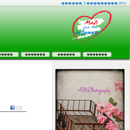
������, 9 ��������� 2014
�����
�������
������
�������