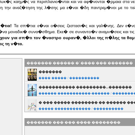
λυκ�ς καημ�ς να περιπλανιο�νται και να αφ�νονται �ρμαια στα ν
 την αναζ�τηση της λ�σης μα ε�ναι �δη παντρεμ�νοι με το ταξ
�τια!
Τα σπ�τια ε�ναι ο�σεις ζεστασι�ς και γαλ�νης. Δεν ε�
να μοναδικ� συνα�σθημα. Εκε� σε συναντο�ν αναμν�σεις και τις 
χουν για σπ�τι τον �ναστρο ουραν�, �λλοι της π�λης τα θα
ας τη ν�τα.
������� ������ �' ���� ��� �������
�������
���� ����� / ����������
����������� ���������...�������
������ �����������-������ / �������
� ��� ����� �������� �� ������ ��
����� ������������ / ����������
�� ������ ������...
������� ��� ��� ���� ��������
���������� ���������� / ����������
����� ������ ��� ��������.