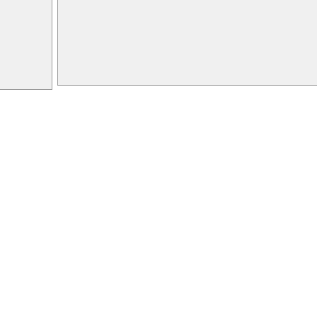
����� �������������� / ����������
�������... ��� ���� �� ���� ������
����� ������ / ���������� / ��������
����������
� �������� ��� �����������
������� ������ / ����������
��������, ���������� ���...
����� - ����� ����������� / ��������
������������ �� �����...
������ �����������-������ / �������
�� ������... ��� ���� ���
����� - ����� ����������� / ��������
����� � ����� ���������;
����� �������������� / ����������
������ �������...
����� ������ / ����������