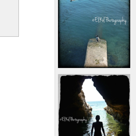
��
��
���
��