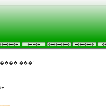
��������
�� ���
���������
��������
�
���� ���!
��