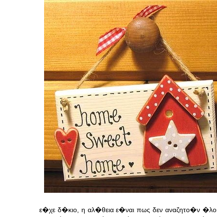
ε�χε δ�κιο, η αλ�θεια ε�ναι πως δεν αναζητο�ν �λ