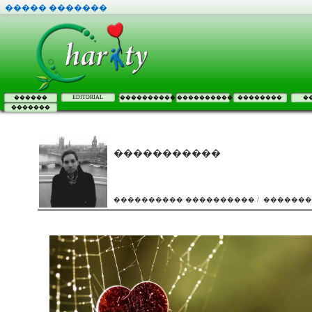
����� �������
EDITORIAL
������
����������
����������
��������
�
�������
�����������
���������� ���������� / ������