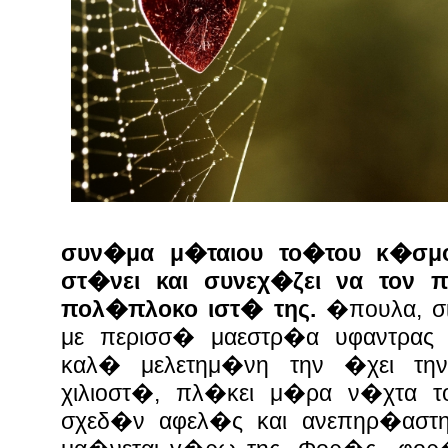
συν�μα μ�ταιου το�του κ�σμ
στ�νει και συνεχ�ζει να τον 
πολ�πλοκο ιστ� της.
�πουλα, σι
με περισσ� μαεστρ�α υφαντρας
καλ� μελετημ�νη την �χει την
χιλιοστ�, πλ�κει μ�ρα ν�χτα τ
σχεδ�ν αφελ�ς και ανεπηρ�αστ