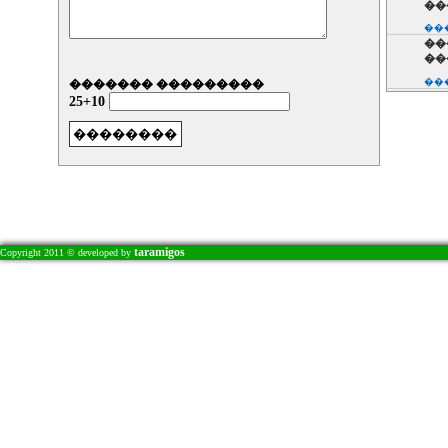
��
���
��
��
���
������� ���������
��
25+10
���
��
��
���
taramigos
Copyright 2011 © developed by