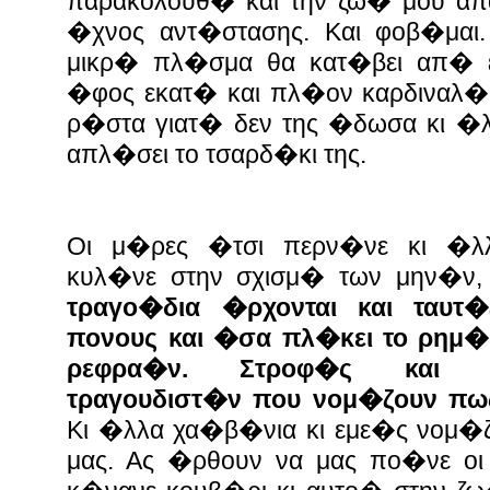
παρακολουθ� και την ζω� μου α
�χνος αντ�στασης. Και φοβ�μαι
μικρ� πλ�σμα θα κατ�βει απ� 
�φος εκατ� και πλ�ον καρδιναλ�ω
ρ�στα γιατ� δεν της �δωσα κι 
απλ�σει το τσαρδ�κι της.
Οι μ�ρες �τσι περν�νε κι �λ
κυλ�νε στην σχισμ� των μην�ν
τραγο�δια �ρχονται και ταυτ�
πονους και �σα πλ�κει το ρημ�δ
ρεφρα�ν. Στροφ�ς και 
τραγουδιστ�ν που νομ�ζουν πω
Κι �λλα χα�β�νια κι εμε�ς νομ�ζ
μας. Ας �ρθουν να μας πο�νε οι 