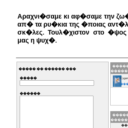
Αραχνι�σαμε κι αφ�σαμε την ζω
απ� τα ρυ�κια της �ποιας αντ�λη
σκ�λες. Τουλ�χιστον στο �ψος
μας η ψυχ�.
�����
����� �� ������ ���
�����
�����
Cypru
���
������
�����
�����
��