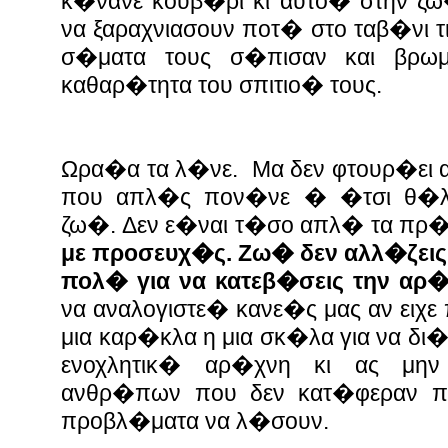
κ�νανε κουβ�ρι κι αυτο� στην ζω
να ξαραχνιασουν ποτ� στο ταβ�νι τ
σ�ματα τους σ�πισαν και βρ
καθαρ�τητα του σπιτιο� τους.
Ωρα�α τα λ�νε. Μα δεν φτουρ�ει
που απλ�ς πον�νε � �τσι θ�λο
ζω�. Δεν ε�ναι τ�σο απλ� τα πρ
με προσευχ�ς. Ζω� δεν αλλ�ζεις
πολ� για να κατεβ�σεις την αρ
να αναλογιστε� κανε�ς μας αν ειχε
μια καρ�κλα η μια σκ�λα για να δι
ενοχλητικ� αρ�χνη κι ας μην
ανθρ�πων που δεν κατ�φεραν π
προβλ�ματα να λ�σουν.