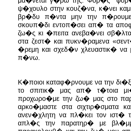
μα�νεται γ�ρω της. Φορ�ς φορ�
ψ�χουλο στην κουζ�να, κ�νει καμ
βρ�δυ π�ντα μην την π�ρουμε 
σκουπ�δι εντοπ�σει απ� τα αποφ�
ζω�ς κι �πειτα ανεβα�νει σβ�λτ
στα ζεστ� και πυκν�ραμενα «σεντ�
�ρεμη και σχεδ�ν χλευαστικ� να 
π�νω.
Κ�ποιοι καταφ�ρνουμε να την δι�ξ
το σπιτικ� μας απ� τ�τοια μι
προχωρο�με την ζω� μας στο πα
αρκο�μαστε στα σιχτιρ�σματα κ
ανεν�χλητη να πλ�κει τον ιστ� 
απλ�ς την παρατηρ� με βλ�μ