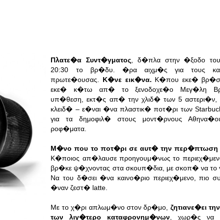
Πλατε�α Συντ�γματος
, δ�πλα στην �ξοδο το
20:30 το βρ�δυ. �ρα αιχμ�ς για τους κα
πρωτε�ουσας.
Κ�νε εικ�να.
Κ�που εκε� βρ�σκ
εκε� κ�τω απ� το ξενοδοχε�ο Μεγ�λη Βρε
υπ�θεση, εκτ�ς απ� την χλιδ� των 5 αστερι�ν, 
κλειδ� – ε�ναι �να πλαστικ� ποτ�ρι των Starbu
για τα δημοφιλ� στους μοντ�ρνους Αθηνα�ου
ροφ�ματα.
Μ�νο που το ποτ�ρι σε αυτ� την περ�πτωση 
Κ�ποιος απ�λαυσε προηγουμ�νως το περιεχ�μενο
βρ�κε ψ�χνοντας στα σκουπ�δια, με σκοπ� να το 
Να του δ�σει �να καινο�ριο περιεχ�μενο, πιο
�ναν ζεστ� latte.
Με το χ�ρι απλωμ�νο στον δρ�μο,
ζητιανε�ει τ
των λιγ�τερο καταφρονημ�νων
, χωρ�ς να 