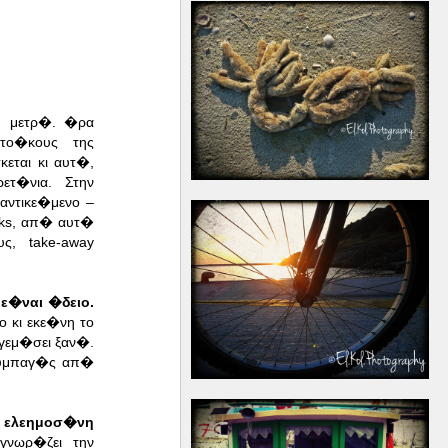
υ μετρ�. �ρα
το�κους της
εται κι αυτ�,
τ�νια. Στην
αντικε�μενο –
cks, απ� αυτ�
ς, take-away
ε�ναι �δειο.
 κι εκε�νη το
γεμ�σει ξαν�.
 συμπαγ�ς απ�
ην ελεημοσ�νη
γνωρ�ζει την