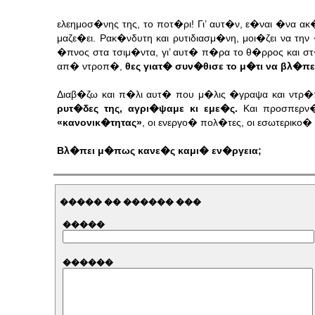
ελεημοσ�νης της, το ποτ�ρι! Γι’ αυτ�ν, ε�ναι �να
μαζε�ει.
Ρακ�νδυτη και ρυτιδιασμ�νη, μοι�ζει να τη
�πνος στα τσιμ�ντα, γι’ αυτ� π�ρα το θ�ρρος και 
απ� ντροπ�,
θες γιατ� συν�θισε το μ�τι να βλ�π
Διαβ�ζω και π�λι αυτ� που μ�λις �γραψα και ντρ
ρυτ�δες της, αγρι�ψαμε κι εμε�ς.
Και προσπερν�
«κανονικ�τητας»
, οι ενεργο� πολ�τες, οι εσωτερικο
Βλ�πει μ�πως κανε�ς καμι� εν�ργεια;
����� �� ������ ���
�����
������