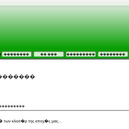
�
��������
�� ���
���������
��������
�������
����������
ι� των κλοσ�ρ της εποχ�ς μας...