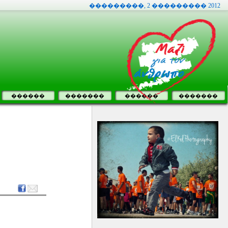
���������, 2 ��������� 2012
������
�������
������
�������