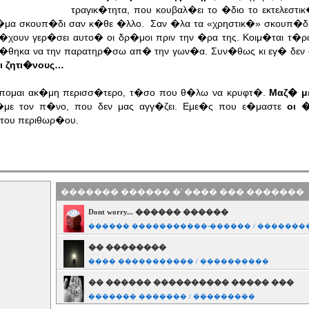
τραγικ�τητα, που κουβαλ�ει το �διο το εκτελεστι
 ακ�μα σκουπ�δι σαν κ�θε �λλο. Σαν �λα τα «χρηστικ�» σκουπ�δ
ν �χουν γερ�σει αυτο� οι δρ�μοι πριν την �ρα της. Κοιμ�ται τ�ρ
στ�θηκα να την παρατηρ�σω απ� την γων�α. Συν�θως κι εγ� δεν 
ει ζητι�νους…
�πομαι ακ�μη περισσ�τερο, τ�σο που θ�λω να κρυφτ�.
Μαζ� με
με τον π�νο, που δεν μας αγγ�ζει. Εμε�ς που ε�μαστε
οι 
� του περιθωρ�ου.
������� ������ �' ���� ��� �������
Dont worry... ������ ������
������ �����������-������ / �������
�� ��������
���� ����������� / ����������
�� ������ ���������� ����� ���
������� ������� / ���������