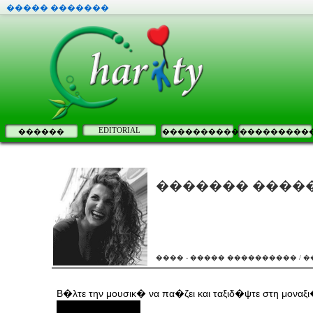
����� �������
EDITORIAL
������
����������
���������
������� ����
���� - ����� ���������� / 
Β�λτε την μουσικ� να πα�ζει και ταξιδ�ψτε στη μοναξ