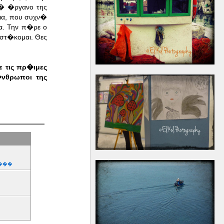
κ� �ργανο της
ια, που συχν�
α. Την π�ρε ο
στ�κομαι. Θες
 τις πρ�ιμες
�νθρωποι της
���