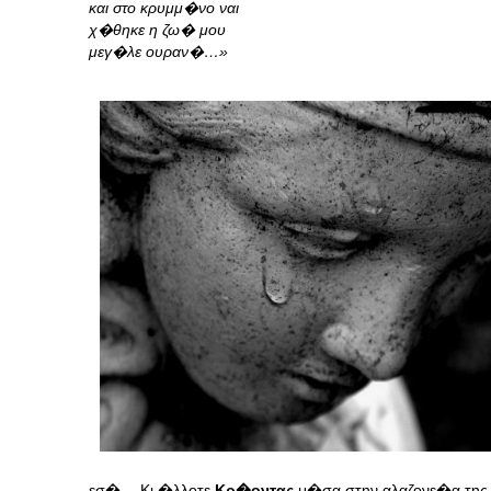
και στο κρυμμ�νο ναι
χ�θηκε η ζω� μου
μεγ�λε ουραν�…»
εσ�… Κι �λλοτε
Κρ�οντας
μ�σα στην αλαζονε�α της