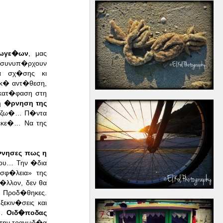
νωγε�ων
, μας
 συνυπ�ρχουν
τα σχ�σης κι
κ� αντ�θεση,
 κατ�φαση στη
η �ρνηση της
 η ζω�… Π�ντα
εκε�… Να της
νησες πως η
ου… Την �δια
ασφ�λεια» της
�λλον, δεν θα
… Προδ�θηκες.
κιν�σεις και
α…
Οιδ�ποδας
την τραγωδ�α