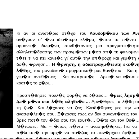
Κι αν οι ανωτ�ρω στ�χοι του
Λουδοβ�κου των Α
αν�γουν σ’ �να ιδια�τερο κλ�μα, �που τα π�ντα
αρμονικ� ιδωμ�να, συνθ�τοντας μια πραγματικ�τη
αλληλεπ�δρασης των πραγμ�των μ�σα απ� τη φαινομενι
τ�τε τι να πει κανε�ς γι’ αυτ� την υπ�ροχη και γεμ�τη
ζω�, �ρνηση…
Η �ρνηση, η αδιαπραγμ�τευτη εκε�ν
λ�θης
, του μοναδικο� πραγματικο� μας θαν�του… Και
γεμ�τη αντιθ�σεις… Και ανατροπ�ς… Αρκε� να ε�σαι 
κρατ�ς το χ�ρι…
Προσπ�θησες πολλ�ς φορ�ς να ζ�σεις…
�μως λησμ�
ζω� μ�νο στα λ�θη αληθε�ει…
Αρν�θηκες τα λ�θη σ
τη ζω�. Και ξ�χασες να ζεις. Κλειδ�θηκες μες την «
ανασφ�λει�ς σου. Ξ�χασες πως αν δεν συναντ�σεις τον 
βρεις ποτ� τον �διο σου τον εαυτ�… Ο�τε καν τον Θε�
Μ�τωσες. Μα – �πως π�ντα – ανασηκ�θηκες. Για να ξε
π�λι απ� την αρχ� να πα�ζεις το παν�ρχαιο δρ�μ
 κυριαρχ�ας σου. Α�ναα να κυνηγ�ς μια ανυπ�τακτη
Αντιγ�νη
… Σ