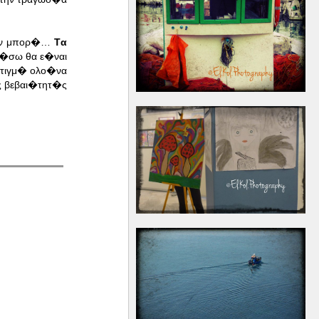
 δεν μπορ�…
Tα
τ�σω θα ε�ναι
 στιγμ� ολο�να
ες βεβαι�τητ�ς