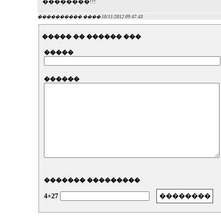
��������!!!
���������� ���� 10/11/2012 09:47:43
����� �� ������ ���
�����
������
������� ���������
4+27