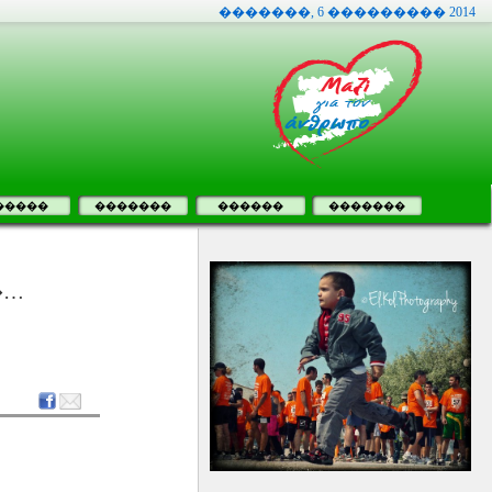
�������, 6 ��������� 2014
�����
�������
������
�������
�…