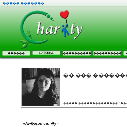
����� �������
EDITORIAL
������
����������
����������
�� ��� ������
����� �������������� / �
«Αν�μεσα στο �χι