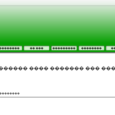
��������
�� ���
���������
��������
�
������ ���� ������� ��� ��
���������