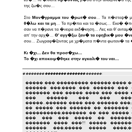
της ζω�ς σου…
Στο
Μον�γραμμα του �ρωτ� σου
… Τα π�στεψ� με 
θ�λω και τα μη
… Τα πρ�πει και τα �σως… Εκε� �π
σαν να π�ρανε τα �νειρα εκδ�κηση… Λες και θ’ ανταμ
απ’ την αρχ�…
Θ’ αγγ�ξω ξαν� τα εφηβικ� μου �νε
σου… Ζωγραφ�ζοντας με χρ�ματα π�ντα φωτειν� τα
Κι �χι… Δεν θα προσ�χω…
Το �χι αποκοιμ�θηκε στην αγκαλι� του ναι…
� �������
�������� �������
������:
����� ��� ��������� ������ ���� 
������ ���.���� ��� ������ ��� 
������� ��� ����� ���� ��� ���� 
��� ������ ��� ��� ���
�����...������ ���� ��� ������ ���
�� ����� ��� ������ �� ������� 
����������,������� �� ��� �����
��� ��� ��� ����� �� ������
������� ���� ���!!! ����� �����
������ ���,����� ����� ����,�