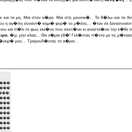
και τα μη. Μια στον α�ρα. Mια στη μουσικ�... Τα θ�λω και τα
ου η αγ�πη συναντ� καμι� φορ� το μ�σος… �ταν σε ξανασυναν
�σω και π�λι το φως εκε�νο που σκοτ�νει κι αναστα�νει την κ�θε
ιρα.
�χι, μην κλαις... Θα ε�μαι εδ�! Γελ�ντας π�ντα με τις μ�ται
 �νειρ� μου… Τραγουδ�ντας το α�ριο…
����
���
���.
���
,���
���
 ���
���
����
���