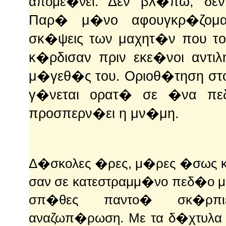
απομε�νει.
Δεν βλ�πω, δεν
Παρ� μ�νο αφουγκρ�ζομα
σκ�ψεις των μαχητ�ν που τ
κ�ρδισαν πριν εκε�νοι αντι
μ�γεθ�ς του. Οριοθ�τηση στο
γ�νεται ορατ� σε �να π
προσπερν�ει η μν�μη.
Δ�σκολες �ρες, μ�ρες �σως κα
σαν σε κατεστραμμ�νο πεδ�ο 
σπ�θες παντο� σκ�ρπιε
αναζωπ�ρωση. Με τα δ�χτυλα 