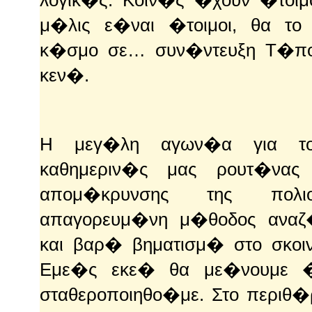
μ�λις ε�ναι �τοιμοι, θα το
κ�σμο σε… συν�ντευξη Τ�πο
κεν�.
Η μεγ�λη αγων�α για το
καθημεριν�ς μας ρουτ�νας
απομ�κρυνσης της πολι
απαγορευμ�νη μ�θοδος αναζ
και βαρ� βηματισμ� στο σκοι
Εμε�ς εκε� θα με�νουμε 
σταθεροποιηθο�με. Στο περιθ�ρ