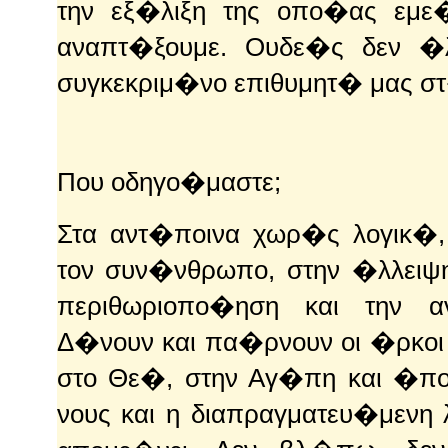
την εξ�λιξη της οπο�ας εμε
αναπτ�ξουμε. Ουδε�ς δεν �
συγκεκριμ�νο επιθυμητ� μας σ
Που οδηγο�μαστε;
Στα αντ�ποινα χωρ�ς λογικ�,
τον συν�νθρωπο, στην �λλειψη
περιθωριοπο�ηση και την ανα
Δ�νουν και πα�ρνουν οι �ρκοι
στο Θε�, στην Αγ�πη και �πο
νους και η διαπραγματευ�μενη