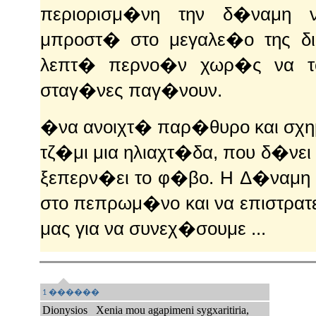
περιορισμ�νη την δ�ναμη ν
μπροστ� στο μεγαλε�ο της δ
λεπτ� περνο�ν χωρ�ς να το
σταγ�νες παγ�νουν.
�να ανοιχτ� παρ�θυρο και σχ
τζ
�μι μια ηλιαχτ�δα, που δ�νει
ξεπερν�ει το φ�βο. H Δ�ναμη 
στο πεπρωμ�νο και να επιστρατ
μας για να συνεχ�σουμε ...
1 ������
Dionysios
Xenia mou agapimeni sygxaritiria,