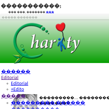
�����������;
��� ���, �������
���
����� �������
������
Editorial
Editorial
+Edito
�����
���������… ��������
��������� ������
��������.