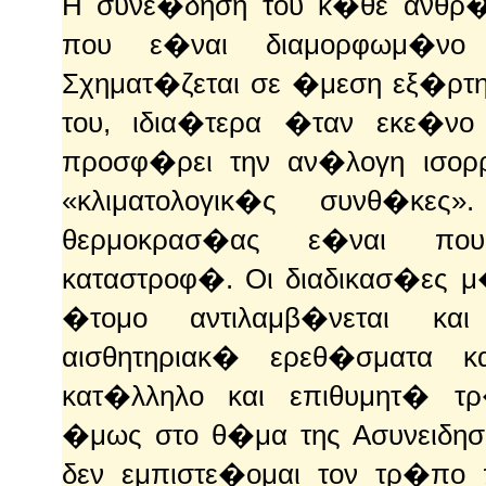
Η συνε�δηση του κ�θε ανθρ�
που ε�ναι διαμορφωμ�ν
Σχηματ�ζεται σε �μεση εξ�ρτη
του, ιδια�τερα �ταν εκε�νο
προσφ�ρει την αν�λογη ισο
«κλιματολογικ�ς συνθ�κες»
θερμοκρασ�ας ε�ναι πο
καταστροφ�. Οι διαδικασ�ες 
�τομο αντιλαμβ�νεται και
αισθητηριακ� ερεθ�σματα κ
κατ�λληλο και επιθυμητ� τ
�μως στο θ�μα της Ασυνειδησ
δεν εμπιστε�ομαι τον τρ�πο