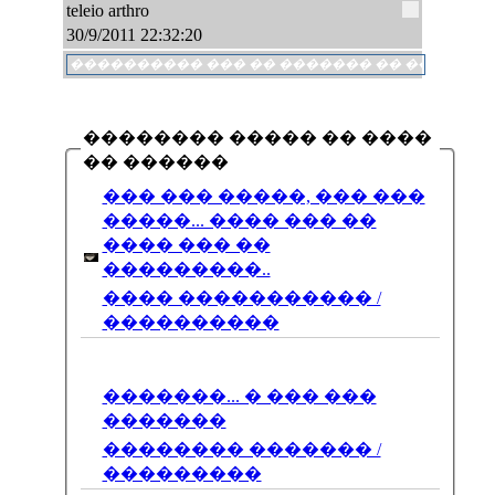
teleio arthro
30/9/2011 22:32:20
�������� ����� �� ����
�� ������
��� ��� �����, ��� ���
�����... ���� ��� ��
���� ��� ��
���������..
���� ����������� /
����������
�������... � ��� ���
�������
�������� ������� /
���������