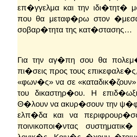
επ�γγελμα και την ιδι�τητ� 
που θα μεταφ�ρω στον �μεσα
σοβαρ�τητα της κατ�στασης…
Για την αγ�πη σου θα πολεμ�
πι�σεις προς τους επικεφαλε�ς,
«φων�ς» να σε «καταδικ�ζουν»
του δικαστηρ�ου. Η επιδ�ω
Θ�λουν να ακυρ�σουν την ψ�φ
ελπ�δα και να περιφρουρ�σ
ποινικοποι�ντας συστηματικ�
λογικ�ς. Κοιν�ς �χουν �τοιμ