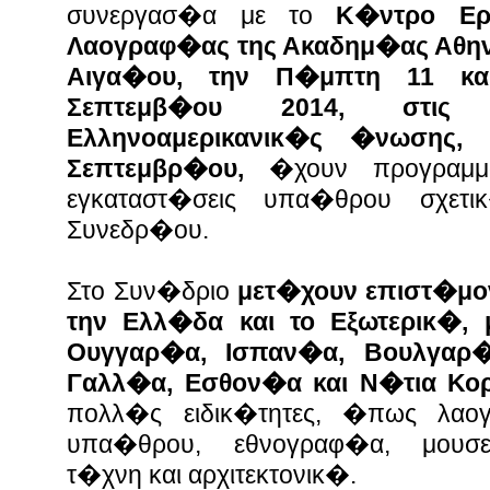
συνεργασ�α με το
Κ�ντρο Ερ
Λαογραφ�ας της Ακαδημ�ας Αθη
Αιγα�ου, την Π�μπτη 11 κα
Σεπτεμβ�ου 2014, στις 
Ελληνοαμερικανικ�ς �νωσης
Σεπτεμβρ�ου,
�χουν προγραμμα
εγκαταστ�σεις υπα�θρου σχε
Συνεδρ�ου.
Στο Συν�δριο
μετ�χουν επιστ�μο
την Ελλ�δα και το Εξωτερικ�
Ουγγαρ�α, Ισπαν�α, Βουλγαρ
Γαλλ�α, Εσθον�α και Ν�τια Κο
πολλ�ς ειδικ�τητες, �πως λαο
υπα�θρου, εθνογραφ�α, μουσει
τ�χνη και αρχιτεκτονικ�.