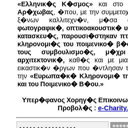
«Ελληνικ�ς Κ�σμος»
και στ
Αρ�χωβας
, �που, με την συμμε
ξ�νων καλλιτεχν�ν, μ�
φωτογραφικ�, οπτικοακουστικ� υλ
κατασκευ�ς, παρουσι�στηκαν π
κληρονομι�ς του ποιμενικο� β�
τους συμβουλισμο�ς, μ�χ
αρχιτεκτονικ�,
καθ�ς και με μι
εικαστικ�ν �ργων που �ντλησαν
την
«Ευρωπα�κ� Κληρονομι� τη
και του Ποιμενικο� Β�ου.»
Υπερ�φανος Χορηγ�ς Επικοινων
Προβολ�ς :
e-Charity
�����