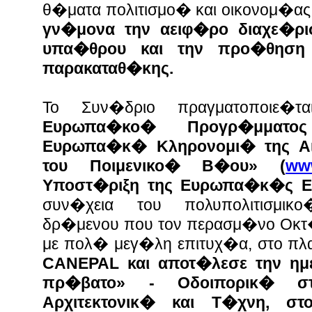
θ�ματα πολιτισμο� και οικονομ�ας
γν�μονα την αειφ�ρο διαχε�ρι
υπα�θρου και την προ�θηση 
παρακαταθ�κης.
Το Συν�δριο πραγματοποιε�
Ευρωπα�κο� Προγρ�μματ
Ευρωπα�κ� Κληρονομι� της Αι
του Ποιμενικο� Β�ου» (
ww
Υποστ�ριξη της Ευρωπα�κ�ς 
συν�χεια του πολυπολιτισμι
δρ�μενου που τον περασμ�νο Οκτ
με πολ� μεγ�λη επιτυχ�α, στο πλ
CANEPAL και αποτ�λεσε την ημ
πρ�βατο» - Οδοιπορικ� σ
Αρχιτεκτονικ� και Τ�χνη, σ