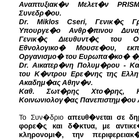
Αναπτυξιακ�ν Μελετ�ν PRISM
Συνεδρ�ου.
Dr. Miklos Cseri, Γενικ�ς Γρ
Υπουργε�ο Ανθρ�πινου Δυνα
Γενικ�ς Διευθυντ�ς του Ο
Εθνολογικο� Μουσε�ου, εκπ
Οργανισμο� του Ευρωπα�κο� �
Dr. Αικατερ�νη Πολυμ�ρου - Κα
του Κ�ντρου Ερε�νης της Ελλη
Ακαδημ�ας Αθην�ν.
Καθ. Σωτ�ρης Χτο�ρης, Κ
Κοινωνιολογ�ας Πανεπιστημ�ου
Το Συν�δριο
απευθ�νεται σε δη
φορε�ς και δ�κτυα, με αντικε
κληρονομι�, την περιφερεια