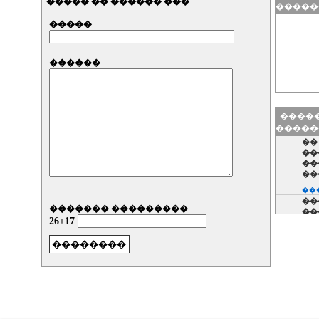
����� �� ������ ���
�����
�����
������
�����
�����
��
��
��
��
���
��
������� ���������
��
26+17
���
�Le
��
���