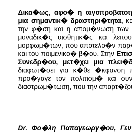
Δικα�ως, αφο� η αιγοπροβατο
μια σημαντικ� δραστηρι�τητα,
κ
την φ�ση και η απομ�νωση των
μοναδικ�ς αισθητικ�ς και λειτου
μορφωμ�των, που αποτελο�ν παρ
και του ποιμενικο� β�ου.
Στην
Επισ
Συνεδρ�ου, μετ�χει μια πλει�δ
διαφωτ�σει για κ�θε �κφανση 
προ�γαγε τον πολιτισμ� και συν�
διαστρωμ�τωση, που την απαρτ�ζο
Dr. Φο�λη Παπαγεωργ�ου, Γεν.