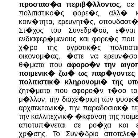
προστασ�α περιβ�λλοντος,
σε
πολιτιστικο�ς φορε�ς, αλλ�
κοιν�τητα, ερευνητ�ς, σπουδαστ�ς
Στ�χος του Συνεδρ�ου, ε�να
ενδιαφερ�μενους και φορε�ς που 
χ�ρο της αγροτικ�ς πολιτιστ
οικονομ�ας, �στε να ερευν�σο
θ�ματα που
αφορο�ν την αιγο
ποιμενικ� ζω� ως παρ�γοντες 
πολιτιστικ� κληρονομι� της υ
ζητ�ματα που αφορο�ν τ�σο το
μ�λλον, την διαχε�ριση των φυσικ
αρχιτεκτονικ�, την παραδοσιακ� 
την καλλιτεχνικ� �κφανση της ποι
αποτυπ�νεται σε ρο�χα και ε
χρ�σης. Το Συν�δριο αποτελε