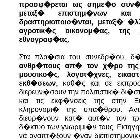
προσφ�ρεται ως σημε�ο συν�
μεταξ� επιστημ�νων και 
δραστηριοποιο�νται, μεταξ� �λ
αγροτικ�ς οικονομ�ας, της
εθνογραφ�ας.
Στα πλα�σια του συνεδρ�ου, δ
ανθρ�πους απ� τον χ�ρο της τ
μουσικο�ς, λογοτ�χνες, εικασ
εκθ�σεων,
καθ�ς και σε εκπρο
διερευν�σουν την πολιτιστικ� δι�σ
και τις εκφ�νσεις της στην Ε
κληρονομι� της υπα�θρου. Αντ
διευρ�νουν κατ� αυτ�ν τον τρ
δ�κτυο των γνωριμι�ν τους. Εισηγη
να αναπτ�ξουν �ναν διεπιστημονι