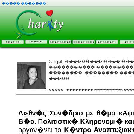
����� �������
EDITORIAL
������
����������
����������
��������
�� �
Canepal: ��������� ���� �
����������� ���������
��������: �������� ��
�����
����� - ��������� (���������) ��
Διεθν�ς Συν�δριο με θ�μα «Αφ
Β�ο. Πολιτιστικ� Κληρονομι� κα
οργαν�νει το
Κ�ντρο Αναπτυξια